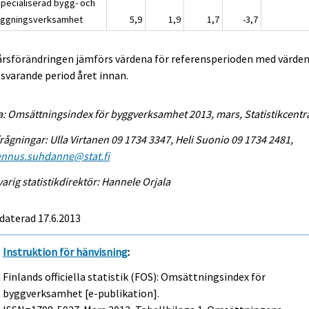
Specialiserad bygg- och
äggningsverksamhet
5,9
1,9
1,7
-3,7
 årsförändringen jämförs värdena för referensperioden med värden
varande period året innan.
a: Omsättningsindex för byggverksamhet 2013, mars, Statistikcentr
rågningar: Ulla Virtanen 09 1734 3347, Heli Suonio 09 1734 2481,
ennus.suhdanne@stat.fi
arig statistikdirektör: Hannele Orjala
daterad 17.6.2013
Instruktion för hänvisning
:
Finlands officiella statistik (FOS): Omsättningsindex för
byggverksamhet [e-publikation].