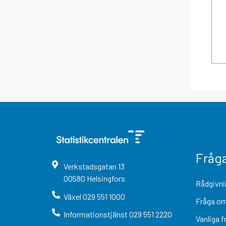
Fråg
Verkstadsgatan
13
00580
Helsingfors
Rådgivni
Växel
029 551 1000
Fråga om
Informationstjänst
029 551 2220
Vanliga f