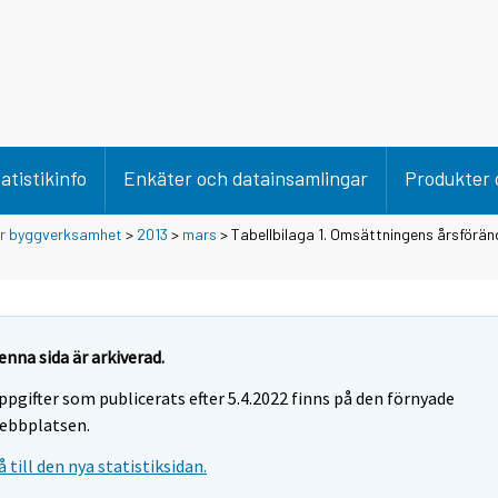
atistikinfo
Enkäter och datainsamlingar
Produkter 
ör byggverksamhet
>
2013
>
mars
> Tabellbilaga 1. Omsättningens årsföränd
enna sida är arkiverad.
ppgifter som publicerats efter 5.4.2022 finns på den förnyade
ebbplatsen.
å till den nya statistiksidan.