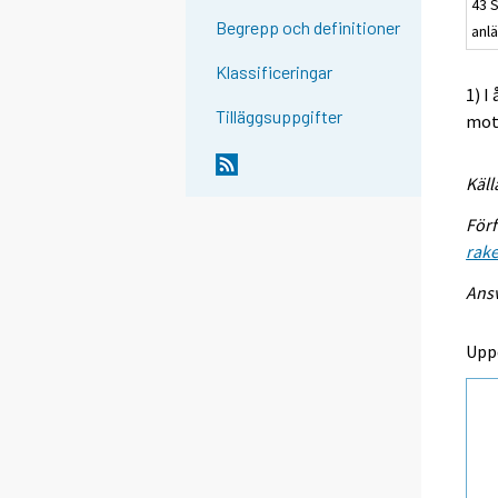
43 
Begrepp och definitioner
anl
Klassificeringar
1) I
Tilläggsuppgifter
mots
Käll
Förf
rak
Ansv
Upp