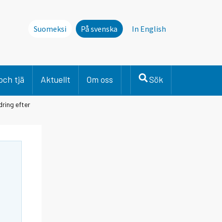
Suomeksi
På svenska
In English
och tjä
Aktuellt
Om oss
Sök
ring efter