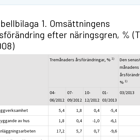
bellbilaga 1. Omsättningens
sförändring efter näringsgren, % (
008)
1)
Tremånaders årsförändringar, %
Den senas
månadens
årsförändr
1)
%
04-
07-
10-
01-
03/2013
06/2012
09/2012
12/2012
03/2013
yggverksamhet
5,4
1,8
0,4
-5,4
Byggande av hus
1,8
0,4
-1,0
-6,1
Anläggningsarbeten
17,2
5,7
0,7
-9,6