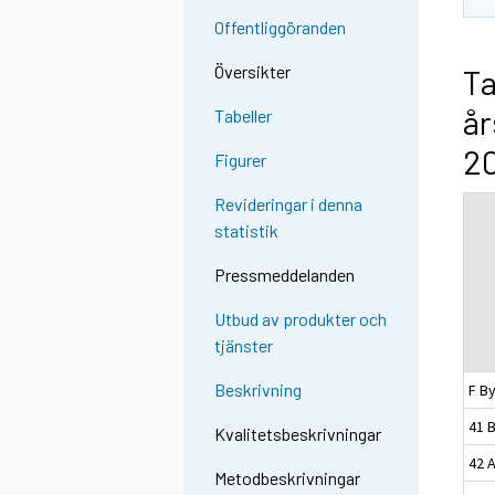
Offentliggöranden
Översikter
Ta
år
Tabeller
2
Figurer
Revideringar i denna
statistik
Pressmeddelanden
Utbud av produkter och
tjänster
Beskrivning
F B
41 
Kvalitetsbeskrivningar
42 
Metodbeskrivningar