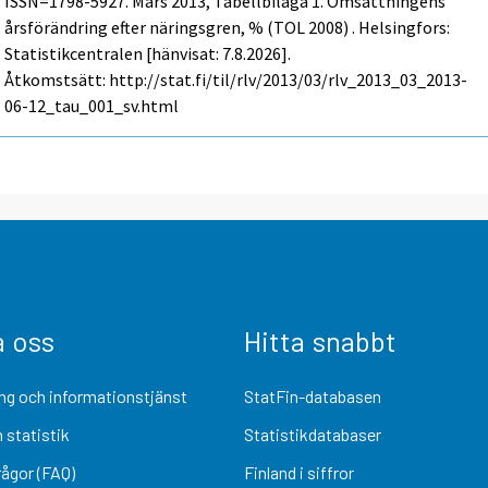
ISSN=1798-5927.
Mars
2013, Tabellbilaga 1. Omsättningens
årsförändring efter näringsgren, % (TOL 2008) . Helsingfors:
Statistikcentralen [hänvisat: 7.8.2026].
Åtkomstsätt: http://stat.fi/til/rlv/2013/03/rlv_2013_03_2013-
06-12_tau_001_sv.html
a oss
Hitta snabbt
ng och informationstjänst
StatFin-databasen
 statistik
Statistikdatabaser
rågor (FAQ)
Finland i siffror