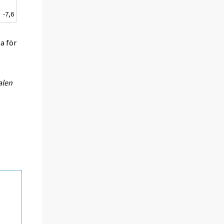
-7,6
a för
alen