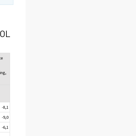
TOL
te
ing,
-8,1
-9,0
-6,1