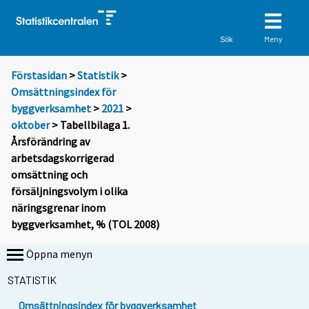
Meny
Sök
Förstasidan
>
Statistik
>
Omsättningsindex för
byggverksamhet
>
2021
>
oktober
> Tabellbilaga 1.
Årsförändring av
arbetsdagskorrigerad
omsättning och
försäljningsvolym i olika
näringsgrenar inom
byggverksamhet, % (TOL 2008)
Öppna menyn
STATISTIK
Omsättningsindex för byggverksamhet