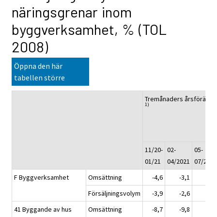
näringsgrenar inom
byggverksamhet, % (TOL
2008)
Öppna den här
tabellen större
Tremånaders årsförändr
1)
11/20-
02-
05-
01/21
04/2021
07/2021
F Byggverksamhet
Omsättning
-4,6
-3,1
6,4
Försäljningsvolym
-3,9
-2,6
5,4
41 Byggande av hus
Omsättning
-8,7
-9,8
2,0