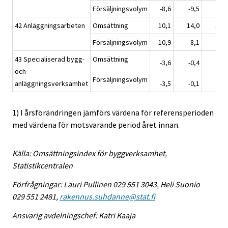
Försäljningsvolym
-8,6
-9,5
1,8
42 Anläggningsarbeten
Omsättning
10,1
14,0
15,1
Försäljningsvolym
10,9
8,1
6,3
43 Specialiserad bygg-
Omsättning
-3,6
-0,4
8,0
och
Försäljningsvolym
anläggningsverksamhet
-3,5
-0,1
7,7
1) I årsförändringen jämförs värdena för referensperioden
med värdena för motsvarande period året innan.
Källa: Omsättningsindex för byggverksamhet,
Statistikcentralen
Förfrågningar: Lauri Pullinen 029 551 3043, Heli Suonio
029 551 2481,
rakennus.suhdanne@stat.fi
Ansvarig avdelningschef: Katri Kaaja