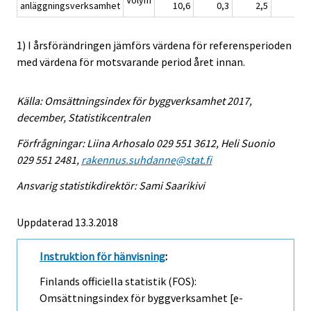
Volym
anläggningsverksamhet
10,6
0,3
2,5
3,2
1) I årsförändringen jämförs värdena för referensperioden
med värdena för motsvarande period året innan.
Källa: Omsättningsindex för byggverksamhet 2017,
december, Statistikcentralen
Förfrågningar: Liina Arhosalo 029 551 3612, Heli Suonio
029 551 2481,
rakennus.suhdanne@stat.fi
Ansvarig statistikdirektör: Sami Saarikivi
Uppdaterad 13.3.2018
Instruktion för hänvisning
:
Finlands officiella statistik (FOS):
Omsättningsindex för byggverksamhet [e-