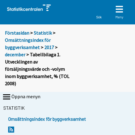
Meny
Sök
Förstasidan
>
Statistik
>
Omsättningsindex för
byggverksamhet
>
2017
>
december
> Tabellbilaga 1.
Utvecklingen av
försäljningsvärde och -volym
inom byggverksamhet, % (TOL
2008)
Öppna menyn
STATISTIK
Omsättningsindex för byggverksamhet