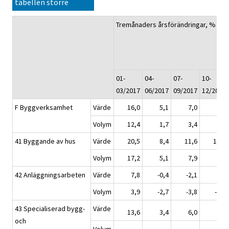
tabellen större
1)
Tremånaders årsförändringar, %
01-
04-
07-
10-
03/2017
06/2017
09/2017
12/2017
F Byggverksamhet
Värde
16,0
5,1
7,0
7,7
Volym
12,4
1,7
3,4
3,8
41 Byggande av hus
Värde
20,5
8,4
11,6
10,6
Volym
17,2
5,1
7,9
6,6
42 Anläggningsarbeten
Värde
7,8
-0,4
-2,1
1,0
Volym
3,9
-2,7
-3,8
-1,1
43 Specialiserad bygg-
Värde
13,6
3,4
6,0
7,1
och