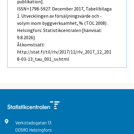
publikation].
ISSN=1798-5927.
December
2017, Tabellbilaga
1. Utvecklingen av försäljningsvärde och -
volym inom byggverksamhet, % (TOL 2008) .
Helsingfors: Statistikcentralen [hänvisat:
9.8.2026].
Åtkomstsätt:
http://stat.fi/til/rlv/2017/12/rlv_2017_12_201
8-03-13_tau_001_sv.html
Verkstadsgatan
13
00580
Helsingfors