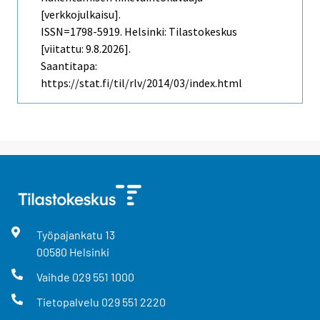
[verkkojulkaisu].
ISSN=1798-5919. Helsinki: Tilastokeskus
[viitattu: 9.8.2026].
Saantitapa:
https://stat.fi/til/rlv/2014/03/index.html
Työpajankatu
13
00580
Helsinki
Vaihde
029 551 1000
Tietopalvelu
029 551 2220