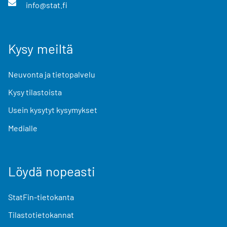
info@stat.fi
Kysy meiltä
Neuvonta ja tietopalvelu
Kysy tilastoista
Usein kysytyt kysymykset
Medialle
Löydä nopeasti
StatFin-tietokanta
Tilastotietokannat