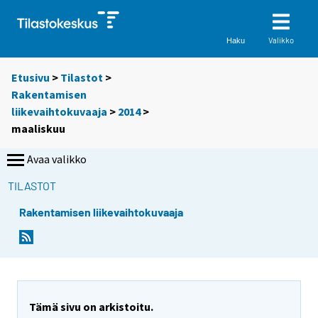
Valikko
Haku
Etusivu
>
Tilastot
>
Rakentamisen
liikevaihtokuvaaja
>
2014
>
maaliskuu
Avaa valikko
TILASTOT
Rakentamisen liikevaihtokuvaaja
Tämä sivu on arkistoitu.