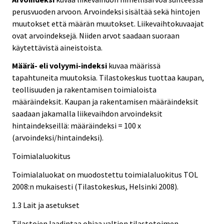
perusvuoden arvoon. Arvoindeksi sisältää sekä hintojen
muutokset että määrän muutokset. Liikevaihtokuvaajat
ovat arvoindeksejä. Niiden arvot saadaan suoraan
käytettävistä aineistoista.
Määrä- eli volyymi-indeksi
kuvaa määrissä
tapahtuneita muutoksia. Tilastokeskus tuottaa kaupan,
teollisuuden ja rakentamisen toimialoista
määräindeksit. Kaupan ja rakentamisen määräindeksit
saadaan jakamalla liikevaihdon arvoindeksit
hintaindekseillä: määräindeksi = 100 x
(arvoindeksi/hintaindeksi).
Toimialaluokitus
Toimialaluokat on muodostettu toimialaluokitus TOL
2008:n mukaisesti (Tilastokeskus, Helsinki 2008).
1.3 Lait ja asetukset
Tilastojen laadintaa ohjaa valtion tilastotoimen