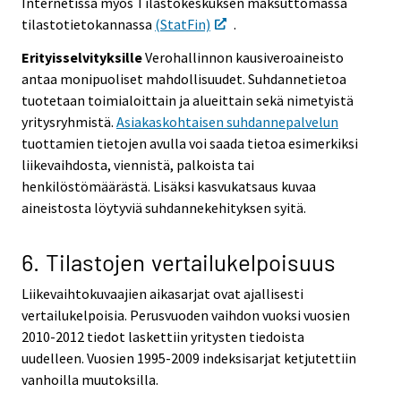
Internetissä myös Tilastokeskuksen maksuttomassa
tilastotietokannassa
(StatFin)
.
Erityisselvityksille
Verohallinnon kausiveroaineisto
antaa monipuoliset mahdollisuudet. Suhdannetietoa
tuotetaan toimialoittain ja alueittain sekä nimetyistä
yritysryhmistä.
Asiakaskohtaisen suhdannepalvelun
tuottamien tietojen avulla voi saada tietoa esimerkiksi
liikevaihdosta, viennistä, palkoista tai
henkilöstömäärästä. Lisäksi kasvukatsaus kuvaa
aineistosta löytyviä suhdannekehityksen syitä.
6. Tilastojen vertailukelpoisuus
Liikevaihtokuvaajien aikasarjat ovat ajallisesti
vertailukelpoisia. Perusvuoden vaihdon vuoksi vuosien
2010-2012 tiedot laskettiin yritysten tiedoista
uudelleen. Vuosien 1995-2009 indeksisarjat ketjutettiin
vanhoilla muutoksilla.