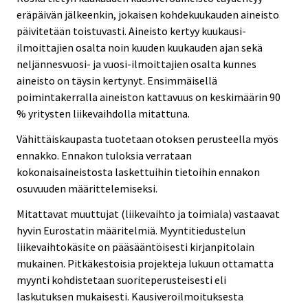
eräpäivän jälkeenkin, jokaisen kohdekuukauden aineisto
päivitetään toistuvasti. Aineisto kertyy kuukausi-
ilmoittajien osalta noin kuuden kuukauden ajan sekä
neljännesvuosi- ja vuosi-ilmoittajien osalta kunnes
aineisto on täysin kertynyt. Ensimmäisellä
poimintakerralla aineiston kattavuus on keskimäärin 90
% yritysten liikevaihdolla mitattuna.
Vähittäiskaupasta tuotetaan otoksen perusteella myös
ennakko. Ennakon tuloksia verrataan
kokonaisaineistosta laskettuihin tietoihin ennakon
osuvuuden määrittelemiseksi.
Mitattavat muuttujat (liikevaihto ja toimiala) vastaavat
hyvin Eurostatin määritelmiä. Myyntitiedustelun
liikevaihtokäsite on pääsääntöisesti kirjanpitolain
mukainen. Pitkäkestoisia projekteja lukuun ottamatta
myynti kohdistetaan suoriteperusteisesti eli
laskutuksen mukaisesti. Kausiveroilmoituksesta