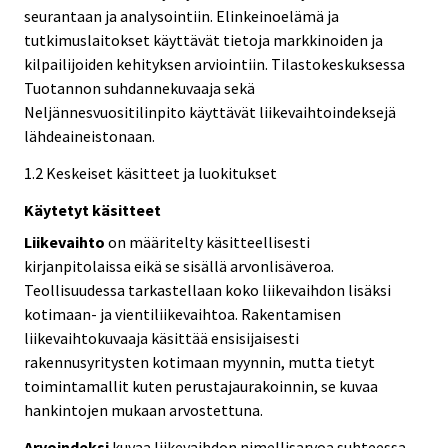
seurantaan ja analysointiin. Elinkeinoelämä ja
tutkimuslaitokset käyttävät tietoja markkinoiden ja
kilpailijoiden kehityksen arviointiin. Tilastokeskuksessa
Tuotannon suhdannekuvaaja sekä
Neljännesvuositilinpito käyttävät liikevaihtoindeksejä
lähdeaineistonaan.
1.2 Keskeiset käsitteet ja luokitukset
Käytetyt käsitteet
Liikevaihto
on määritelty käsitteellisesti
kirjanpitolaissa eikä se sisällä arvonlisäveroa.
Teollisuudessa tarkastellaan koko liikevaihdon lisäksi
kotimaan- ja vientiliikevaihtoa. Rakentamisen
liikevaihtokuvaaja käsittää ensisijaisesti
rakennusyritysten kotimaan myynnin, mutta tietyt
toimintamallit kuten perustajaurakoinnin, se kuvaa
hankintojen mukaan arvostettuna.
Arvoindeksi
kuvaa liikevaihdon nimellisarvoa suhteessa