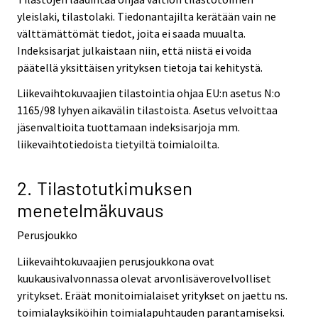
yleislaki, tilastolaki. Tiedonantajilta kerätään vain ne
välttämättömät tiedot, joita ei saada muualta.
Indeksisarjat julkaistaan niin, että niistä ei voida
päätellä yksittäisen yrityksen tietoja tai kehitystä.
Liikevaihtokuvaajien tilastointia ohjaa EU:n asetus N:o
1165/98 lyhyen aikavälin tilastoista. Asetus velvoittaa
jäsenvaltioita tuottamaan indeksisarjoja mm.
liikevaihtotiedoista tietyiltä toimialoilta.
2. Tilastotutkimuksen
menetelmäkuvaus
Perusjoukko
Liikevaihtokuvaajien perusjoukkona ovat
kuukausivalvonnassa olevat arvonlisäverovelvolliset
yritykset. Eräät monitoimialaiset yritykset on jaettu ns.
toimialayksiköihin toimialapuhtauden parantamiseksi.