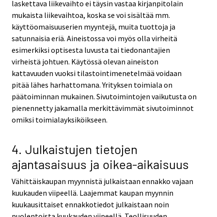
laskettava liikevaihto ei täysin vastaa kirjanpitolain
mukaista liikevaihtoa, koska se voi sisältää mm.
käyttöomaisuuserien myyntejä, muita tuottoja ja
satunnaisia eriä. Aineistossa voi myös olla virheitä
esimerkiksi optisesta luvusta tai tiedonantajien
virheistä johtuen. Käytössä olevan aineiston
kattavuuden vuoksi tilastointimenetelmää voidaan
pitää lähes harhattomana. Yrityksen toimiala on
päätoiminnan mukainen. Sivutoimintojen vaikutusta on
pienennetty jakamalla merkittävimmät sivutoiminnot
omiksi toimialayksiköikseen.
4. Julkaistujen tietojen
ajantasaisuus ja oikea-aikaisuus
Vähittäiskaupan myynnistä julkaistaan ennakko vajaan
kuukauden viipeellä. Laajemmat kaupan myynnin
kuukausittaiset ennakkotiedot julkaistaan noin
puolentoista kuukauden viipeellä. Teollisuuden,