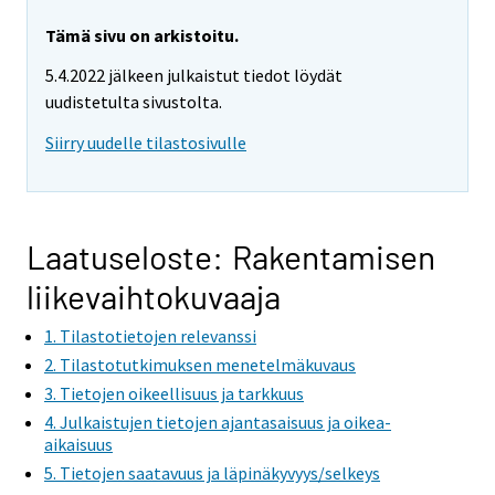
a
r
Tämä sivu on arkistoitu.
e
5.4.2022 jälkeen julkaistut tiedot löydät
m
uudistetulta sivustolta.
o
v
Siirry uudelle tilastosivulle
i
n
g
t
Laatuseloste: Rakentamisen
o
liikevaihtokuvaaja
a
n
1. Tilastotietojen relevanssi
o
2. Tilastotutkimuksen menetelmäkuvaus
t
3. Tietojen oikeellisuus ja tarkkuus
h
4. Julkaistujen tietojen ajantasaisuus ja oikea-
e
aikaisuus
r
5. Tietojen saatavuus ja läpinäkyvyys/selkeys
s