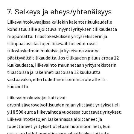
7. Selkeys ja eheys/yhtenäisyys
Liikevaihtokuvaajissa kullekin kalenterikuukaudelle
kohdistuu sille ajoittuva myynti yrityksen tilikaudesta
riippumatta. Tilastokeskuksen yritysrekisterin ja
tilinpäätöstilastojen liikevaihtotiedot ovat
tuloslaskelman mukaisia ja kyseisenä vuonna
päättyvältä tilikaudelta. Jos tilikauden pituus eroaa 12
kuukaudesta, liikevaihto muunnetaan yritysrekisterin
tilastoissa ja rakennetilastoissa 12 kuukautta
vastaavaksi, ellei todellinen toiminta ole alle 12
kuukautta.
Liikevaihtokuvaajat kattavat
arvonlisäverovelvollisuuden rajan ylittävät yritykset eli
yli 8 500 euroa liikevaihtoa vuodessa tuottavat yritykset.
Liikevaihtotietojen laskennassa aloittaneet ja
lopettaneet yritykset otetaan huomioon heti, kun
yritys on tullut arvonlisäverovelvolliseksi tai tieto