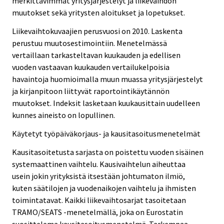
merkittävimmät yritysjärjestelyt ja liikevaihdon
muutokset sekä yritysten aloitukset ja lopetukset.
Liikevaihtokuvaajien perusvuosi on 2010. Laskenta
perustuu muutosestimointiin. Menetelmässä
vertaillaan tarkasteltavan kuukauden ja edellisen
vuoden vastaavan kuukauden vertailukelpoisia
havaintoja huomioimalla muun muassa yritysjärjestelyt
ja kirjanpitoon liittyvät raportointikäytännön
muutokset. Indeksit lasketaan kuukausittain uudelleen
kunnes aineisto on lopullinen.
Käytetyt työpäiväkorjaus- ja kausitasoitusmenetelmät
Kausitasoitetusta sarjasta on poistettu vuoden sisäinen
systemaattinen vaihtelu. Kausivaihtelun aiheuttaa
usein jokin yrityksistä itsestään johtumaton ilmiö,
kuten säätilojen ja vuodenaikojen vaihtelu ja ihmisten
toimintatavat. Kaikki liikevaihtosarjat tasoitetaan
TRAMO/SEATS -menetelmällä, joka on Eurostatin
suosittelema kausitasoitusmenetelmä. Tarkempaa