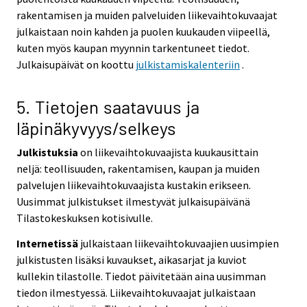
rakentamisen ja muiden palveluiden liikevaihtokuvaajat
julkaistaan noin kahden ja puolen kuukauden viipeellä,
kuten myös kaupan myynnin tarkentuneet tiedot.
Julkaisupäivät on koottu
julkistamiskalenteriin
.
5. Tietojen saatavuus ja
läpinäkyvyys/selkeys
Julkistuksia
on liikevaihtokuvaajista kuukausittain
neljä: teollisuuden, rakentamisen, kaupan ja muiden
palvelujen liikevaihtokuvaajista kustakin erikseen.
Uusimmat julkistukset ilmestyvät julkaisupäivänä
Tilastokeskuksen kotisivulle.
Internetissä
julkaistaan liikevaihtokuvaajien uusimpien
julkistusten lisäksi kuvaukset, aikasarjat ja kuviot
kullekin tilastolle. Tiedot päivitetään aina uusimman
tiedon ilmestyessä. Liikevaihtokuvaajat julkaistaan