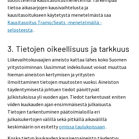
tietoa aikasarjojen kausivaihtelusta ja
kausitasoitukseen käytetystä menetelmästä saa
Kausitasoitus Tramo/Seats -menetelmällä -
selosteesta
.
3. Tietojen oikeellisuus ja tarkkuus
Liikevaihtokuvaajien aineisto kattaa lähes koko Suomen
yritystoiminnan. Uusimmat indeksiluvut voivat muuttua
hieman aineiston kertymisen ja yritysten
ilmoittaminen tietojen muutosten vuoksi. Aineiston
täydentymisestä johtuen tiedot päivittyvät
julkistuksissa yli vuoden ajan. Tiedot tarkentuvat eniten
viiden kuukauden ajan ensimmäisestä julkaisusta.
Tietojen tarkentuminen päätoimialoilla eri
julkaisukertojen välillä sekä pitkällä aikavälillä
keskimäärin on esitetty
omissa taulukoissaan
.
Koska tietyn kuukauden kausiveroaineisto täydentyy