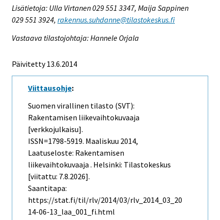
Lisätietoja: Ulla Virtanen 029 551 3347, Maija Sappinen
029 551 3924,
rakennus.suhdanne@tilastokeskus.fi
Vastaava tilastojohtaja: Hannele Orjala
Päivitetty 13.6.2014
Viittausohje
:
Suomen virallinen tilasto (SVT):
Rakentamisen liikevaihtokuvaaja
[verkkojulkaisu].
ISSN=1798-5919.
Maaliskuu
2014,
Laatuseloste: Rakentamisen
liikevaihtokuvaaja . Helsinki: Tilastokeskus
[viitattu: 7.8.2026].
Saantitapa:
https://stat.fi/til/rlv/2014/03/rlv_2014_03_20
14-06-13_laa_001_fi.html