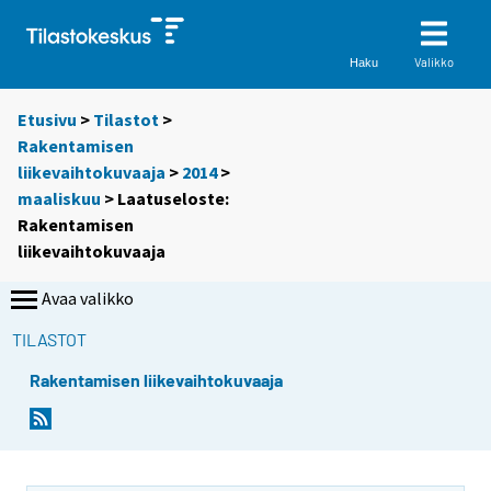
Valikko
Haku
Etusivu
>
Tilastot
>
Rakentamisen
liikevaihtokuvaaja
>
2014
>
maaliskuu
> Laatuseloste:
Rakentamisen
liikevaihtokuvaaja
Avaa valikko
TILASTOT
Rakentamisen liikevaihtokuvaaja
Y
o
u