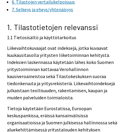
6. Tilastojen vertailukelpoisuus
e
7. Selkeys ja eheys/yhtenäisyys
r
v
i
1. Tilastotietojen relevanssi
c
1.1 Tietosisältö ja käyttötarkoitus
e
.
Liikevaihtokuvaajat ovat indeksejä, jotka kuvaavat
kuukausitasolla yritysten liiketoiminnan kehitystä.
Indeksien laskennassa käytetään lähes koko Suomen
yritystoiminnan kattavaa Verohallinnon
kausiveroaineistoa sekä Tilastokeskuksen suoraa
tiedonkeruuta ja yritysrekisteriä. Liikevaihtoindeksejä
julkaistaan teollisuuden, rakentamisen, kaupan ja
muiden palveluiden toimialoista.
Tietoja käytetään Eurostatissa, Euroopan
keskuspankissa, eräissä kansainvälisissä
organisaatioissa ja Suomen julkisessa hallinnossa sekä
aluekehittämisessä yritystalouden kehityksen