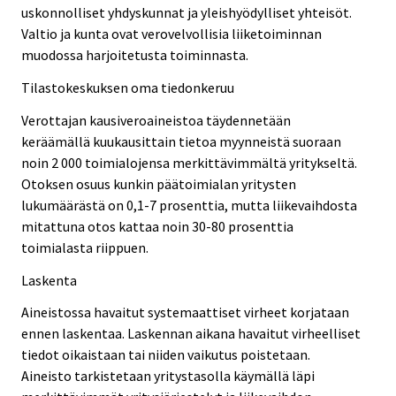
uskonnolliset yhdyskunnat ja yleishyödylliset yhteisöt.
Valtio ja kunta ovat verovelvollisia liiketoiminnan
muodossa harjoitetusta toiminnasta.
Tilastokeskuksen oma tiedonkeruu
Verottajan kausiveroaineistoa täydennetään
keräämällä kuukausittain tietoa myynneistä suoraan
noin 2 000 toimialojensa merkittävimmältä yritykseltä.
Otoksen osuus kunkin päätoimialan yritysten
lukumäärästä on 0,1-7 prosenttia, mutta liikevaihdosta
mitattuna otos kattaa noin 30-80 prosenttia
toimialasta riippuen.
Laskenta
Aineistossa havaitut systemaattiset virheet korjataan
ennen laskentaa. Laskennan aikana havaitut virheelliset
tiedot oikaistaan tai niiden vaikutus poistetaan.
Aineisto tarkistetaan yritystasolla käymällä läpi