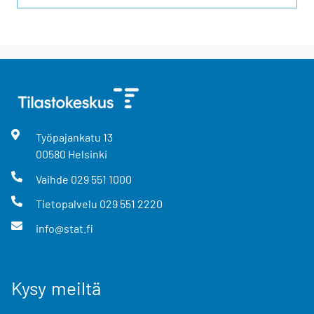
Työpajankatu
13
00580
Helsinki
Vaihde
029 551 1000
Tietopalvelu
029 551 2220
info@stat.fi
Kysy meiltä