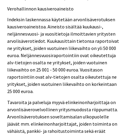
Verohallinnon kausiveroaineisto
Indeksin laskennassa käytetään arvonlisäverotuksen
kausiveroaineistoa. Aineisto sisältää kuukausi-,
neljännesvuosi- ja vuositietoja ilmoittavien yritysten
arvolisäverotiedot. Kuukausittain tietonsa raportoivat
ne yritykset, joiden vuotuinen liikevaihto on yli 50 000
euroa. Neljännesvuosiraportointiin ovat oikeutettuja
alv-tietojen osalta ne yritykset, joiden vuotuinen
liikevaihto on 25 001 - 50 000 euroa. Vuositason
raportointiin ovat alv-tietojen osalta oikeutettuja ne
yritykset, joiden vuotuinen liikevaihto on korkeintaan
25 000 euroa.
Tavaroita ja palveluja myyvä elinkeinonharjoittaja on
arvonlisäverovelvollinen yritysmuodosta riippumatta.
Arvonlisäverotuksen soveltamisalan ulkopuolelle
jäävät mm. elinkeinonharjoittajat, joiden toiminta on
vähäistä, pankki- ja rahoitustoiminta sekä eräät