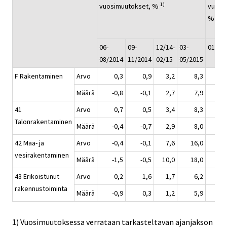
1)
vuosimuutokset, %
vuosi
1)
%
06-
09-
12/14-
03-
01-05
08/2014
11/2014
02/15
05/2015
F Rakentaminen
Arvo
0,3
0,9
3,2
8,3
Määrä
-0,8
-0,1
2,7
7,9
41
Arvo
0,7
0,5
3,4
8,3
Talonrakentaminen
Määrä
-0,4
-0,7
2,9
8,0
42 Maa- ja
Arvo
-0,4
-0,1
7,6
16,0
vesirakentaminen
Määrä
-1,5
-0,5
10,0
18,0
43 Erikoistunut
Arvo
0,2
1,6
1,7
6,2
rakennustoiminta
Määrä
-0,9
0,3
1,2
5,9
1) Vuosimuutoksessa verrataan tarkasteltavan ajanjakson