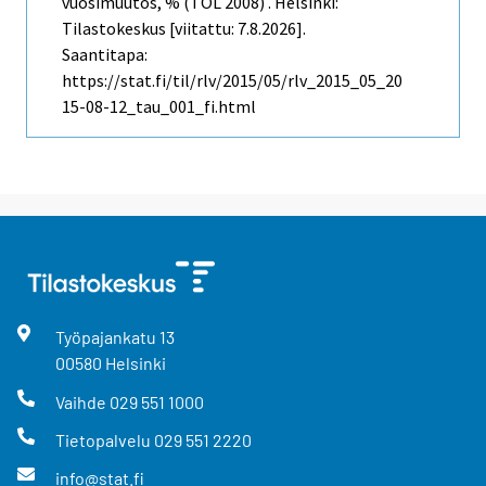
vuosimuutos, % (TOL 2008) . Helsinki:
Tilastokeskus [viitattu: 7.8.2026].
Saantitapa:
https://stat.fi/til/rlv/2015/05/rlv_2015_05_20
15-08-12_tau_001_fi.html
Työpajankatu
13
00580
Helsinki
Vaihde
029 551 1000
Tietopalvelu
029 551 2220
info@stat.fi