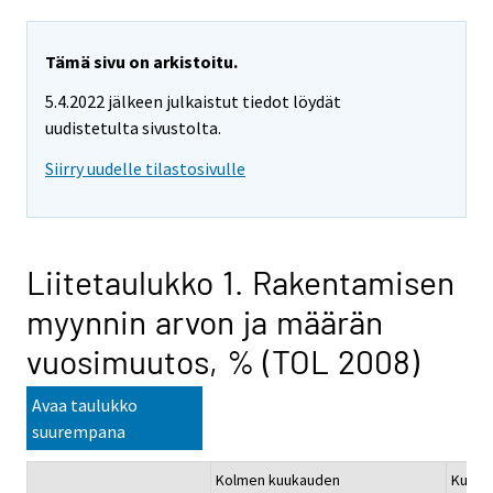
Tämä sivu on arkistoitu.
5.4.2022 jälkeen julkaistut tiedot löydät
uudistetulta sivustolta.
Siirry uudelle tilastosivulle
Liitetaulukko 1. Rakentamisen
myynnin arvon ja määrän
vuosimuutos, % (TOL 2008)
Avaa taulukko
suurempana
Kolmen kuukauden
Kumula