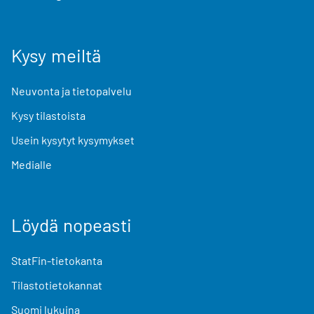
Kysy meiltä
Neuvonta ja tietopalvelu
Kysy tilastoista
Usein kysytyt kysymykset
Medialle
Löydä nopeasti
StatFin-tietokanta
Tilastotietokannat
Suomi lukuina