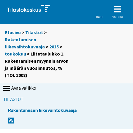
Valikko
Haku
Etusivu
>
Tilastot
>
Rakentamisen
liikevaihtokuvaaja
>
2015
>
toukokuu
> Liitetaulukko 1.
Rakentamisen myynnin arvon
ja määrän vuosimuutos, %
(TOL 2008)
Avaa valikko
TILASTOT
Rakentamisen liikevaihtokuvaaja