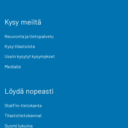
Kysy meiltä
Neuvonta ja tietopalvelu
Kysy tilastoista
Usein kysytyt kysymykset
Medialle
Löydä nopeasti
StatFin-tietokanta
Tilastotietokannat
Suomi lukuina