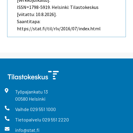
ISSN=1798-5919. Helsinki: Tilastokeskus
[viitattu: 10.8.2026].
Saantitapa:
https://stat.fi/til/rlv/2016/07/index.html
Työpajankatu
13
00580
Helsinki
Vaihde
029 551 1000
Tietopalvelu
029 551 2220
info@stat.fi