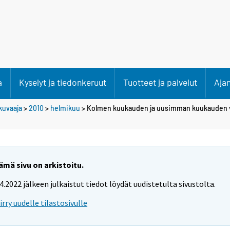
a
Kyselyt ja tiedonkeruut
Tuotteet ja palvelut
Aja
kuvaaja
>
2010
>
helmikuu
> Kolmen kuukauden ja uusimman kuukauden 
ämä sivu on arkistoitu.
.4.2022 jälkeen julkaistut tiedot löydät uudistetulta sivustolta.
iirry uudelle tilastosivulle