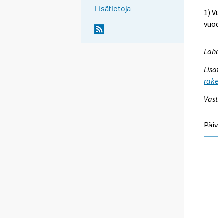
Lisätietoja
1) V
vuod
Lähd
Lisä
rake
Vast
Päiv