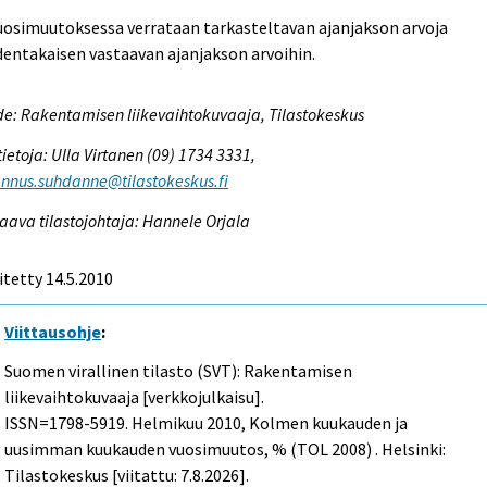
uosimuutoksessa verrataan tarkasteltavan ajanjakson arvoja
entakaisen vastaavan ajanjakson arvoihin.
e: Rakentamisen liikevaihtokuvaaja, Tilastokeskus
tietoja: Ulla Virtanen (09) 1734 3331,
nnus.suhdanne@tilastokeskus.fi
aava tilastojohtaja: Hannele Orjala
itetty 14.5.2010
Viittausohje
:
Suomen virallinen tilasto (SVT): Rakentamisen
liikevaihtokuvaaja [verkkojulkaisu].
ISSN=1798-5919.
Helmikuu
2010, Kolmen kuukauden ja
uusimman kuukauden vuosimuutos, % (TOL 2008) . Helsinki:
Tilastokeskus [viitattu: 7.8.2026].