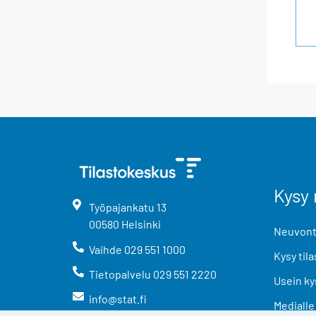
Kysy 
Työpajankatu
13
00580
Helsinki
Neuvonta
Vaihde
029 551 1000
Kysy tila
Tietopalvelu
029 551 2220
Usein ky
info@stat.fi
Medialle