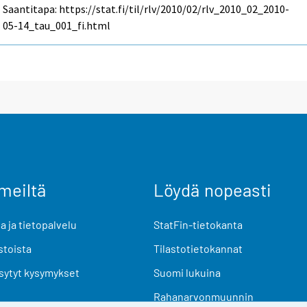
Saantitapa: https://stat.fi/til/rlv/2010/02/rlv_2010_02_2010-
05-14_tau_001_fi.html
meiltä
Löydä nopeasti
 ja tietopalvelu
StatFin-tietokanta
stoista
Tilastotietokannat
sytyt kysymykset
Suomi lukuina
Rahanarvonmuunnin