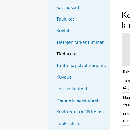
Katsaukset
K
Taulukot
ku
Kuviot
Tietojen tarkentuminen
Tiedotteet
Tuote- ja palvelutarjonta
Rak
Kuvaus
Tal
(41)
Laatuselosteet
Maa-
Menetelmäselosteet
ves
Käsitteet ja määritelmät
Erik
rak
Luokitukset