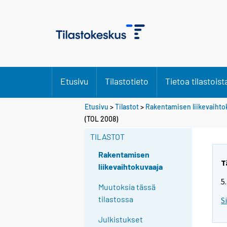
Etusivu
Tilastotieto
Tietoa tilastoist
Etusivu
>
Tilastot
>
Rakentamisen liikevaihto
(TOL 2008)
TILASTOT
Rakentamisen
T
liikevaihtokuvaaja
5
Muutoksia tässä
tilastossa
S
Julkistukset