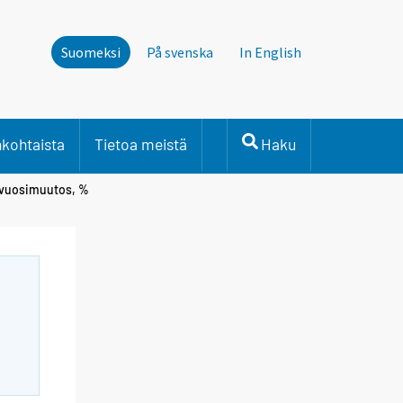
Suomeksi
På svenska
In English
nkohtaista
Tietoa meistä
Haku
vuosimuutos, %