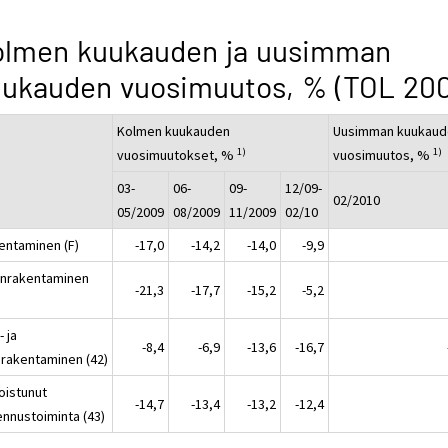
olmen kuukauden ja uusimman
ukauden vuosimuutos, % (TOL 200
Kolmen kuukauden
Uusimman kuukaud
1)
1)
vuosimuutokset, %
vuosimuutos, %
03-
06-
09-
12/09-
02/2010
05/2009
08/2009
11/2009
02/10
entaminen (F)
-17,0
-14,2
-14,0
-9,9
onrakentaminen
-21,3
-17,7
-15,2
-5,2
 ja
-8,4
-6,9
-13,6
-16,7
irakentaminen (42)
oistunut
-14,7
-13,4
-13,2
-12,4
ennustoiminta (43)