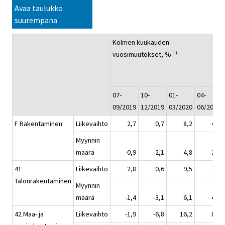
Avaa taulukko
suurempana
Kolmen kuukauden
1)
vuosimuutokset, %
07-
10-
01-
04-
09/2019
12/2019
03/2020
06/2020
F Rakentaminen
Liikevaihto
2,7
0,7
8,2
4,3
Myynnin
määrä
-0,9
-2,1
4,8
2,5
41
Liikevaihto
2,8
0,6
9,5
7,0
Talonrakentaminen
Myynnin
määrä
-1,4
-3,1
6,1
4,8
42 Maa- ja
Liikevaihto
-1,9
-6,8
16,2
8,2