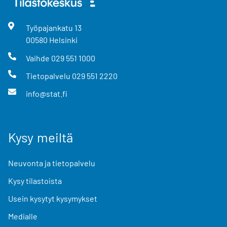
Työpajankatu
13
00580
Helsinki
Vaihde
029 551 1000
Tietopalvelu
029 551 2220
info@stat.fi
Kysy meiltä
Neuvonta ja tietopalvelu
Kysy tilastoista
Usein kysytyt kysymykset
Medialle