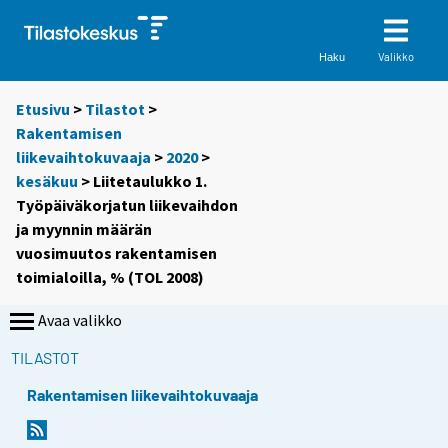
Valikko
Haku
Etusivu
>
Tilastot
>
Rakentamisen
liikevaihtokuvaaja
>
2020
>
kesäkuu
> Liitetaulukko 1.
Työpäiväkorjatun liikevaihdon
ja myynnin määrän
vuosimuutos rakentamisen
toimialoilla, % (TOL 2008)
Avaa valikko
TILASTOT
Rakentamisen liikevaihtokuvaaja