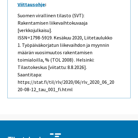
Viittausohje
:
Suomen virallinen tilasto (SVT):
Rakentamisen liikevaihtokuvaaja
[verkkojulkaisu].
ISSN=1798-5919.
Kesäkuu
2020, Liitetaulukko
1. Työpäiväkorjatun liikevaihdon ja myynnin
määrän vuosimuutos rakentamisen
toimialoilla, % (TOL 2008) . Helsinki:
Tilastokeskus [viitattu: 8.8.2026].
Saantitapa:
https://stat.fi/til/rlv/2020/06/rlv_2020_06_20
20-08-12_tau_001_fi.html