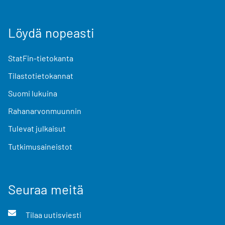
Löydä nopeasti
StatFin-tietokanta
Tilastotietokannat
Suomi lukuina
Rahanarvonmuunnin
Tulevat julkaisut
Tutkimusaineistot
Seuraa meitä
Tilaa uutisviesti