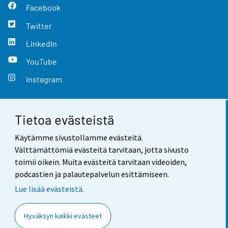
Facebook
Twitter
LinkedIn
YouTube
Instagram
Tietoa evästeistä
Yhteystiedot
Käytämme sivustollamme evästeitä.
Palaute
Välttämättömiä evästeitä tarvitaan, jotta sivusto
toimii oikein. Muita evästeitä tarvitaan videoiden,
Käyttöehdot
podcastien ja palautepalvelun esittämiseen.
Tietosuoja
Lue lisää evästeistä.
Saavutettavuus
Hyväksyn kaikki evästeet
Tietoa sivustosta