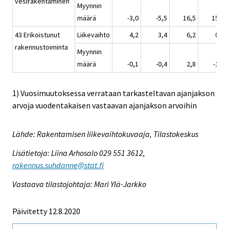
vesirakentaminen
Myynnin
määrä
-3,0
-5,5
16,5
15,0
43 Erikoistunut
Liikevaihto
4,2
3,4
6,2
0,1
rakennustoiminta
Myynnin
määrä
-0,1
-0,4
2,8
-1,9
1) Vuosimuutoksessa verrataan tarkasteltavan ajanjakson
arvoja vuodentakaisen vastaavan ajanjakson arvoihin
Lähde: Rakentamisen liikevaihtokuvaaja, Tilastokeskus
Lisätietoja: Liina Arhosalo 029 551 3612,
rakennus.suhdanne@stat.fi
Vastaava tilastojohtaja: Mari Ylä-Jarkko
Päivitetty 12.8.2020