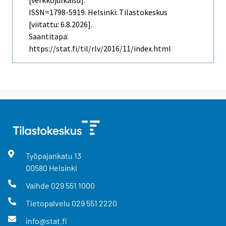
ISSN=1798-5919. Helsinki: Tilastokeskus
[viitattu: 6.8.2026].
Saantitapa:
https://stat.fi/til/rlv/2016/11/index.html
Työpajankatu
13
00580
Helsinki
Vaihde
029 551 1000
Tietopalvelu
029 551 2220
info@stat.fi