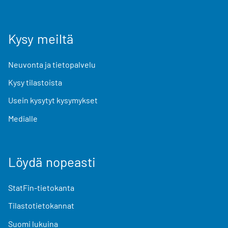
Kysy meiltä
Neuvonta ja tietopalvelu
Kysy tilastoista
Usein kysytyt kysymykset
Medialle
Löydä nopeasti
StatFin-tietokanta
Tilastotietokannat
Suomi lukuina