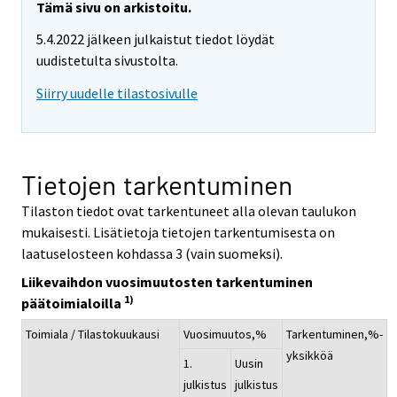
Tämä sivu on arkistoitu.
5.4.2022 jälkeen julkaistut tiedot löydät
uudistetulta sivustolta.
Siirry uudelle tilastosivulle
Tietojen tarkentuminen
Tilaston tiedot ovat tarkentuneet alla olevan taulukon
mukaisesti. Lisätietoja tietojen tarkentumisesta on
laatuselosteen kohdassa 3 (vain suomeksi).
Liikevaihdon vuosimuutosten tarkentuminen
1)
päätoimialoilla
Toimiala / Tilastokuukausi
Vuosimuutos,%
Tarkentuminen,%-
yksikköä
1.
Uusin
julkistus
julkistus