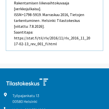
Rakentamisen liikevaihtokuvaaja
[verkkojulkaisu].
ISSN=1798-5919.
Marraskuu
2016, Tietojen
tarkentuminen . Helsinki: Tilastokeskus
[viitattu: 7.8.2026].
Saantitapa:
https://stat.fi/til/rlv/2016/11/rlv_2016_11_20
17-02-13_rev_001_fi.html
Työpajankatu
13
00580
Helsinki