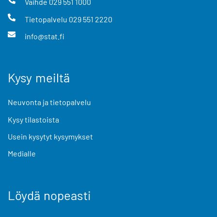
Vaihde
029 551 1000
Tietopalvelu
029 551 2220
info@stat.fi
Kysy meiltä
Neuvonta ja tietopalvelu
Kysy tilastoista
Usein kysytyt kysymykset
Medialle
Löydä nopeasti