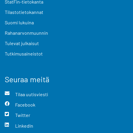
StatFin-tietokanta
Tilastotietokannat
Suomi lukuina
Rahanarvonmuunnin
Tulevat julkaisut
Tutkimusaineistot
Seuraa meitä
Tilaa uutisviesti
Facebook
Twitter
LinkedIn