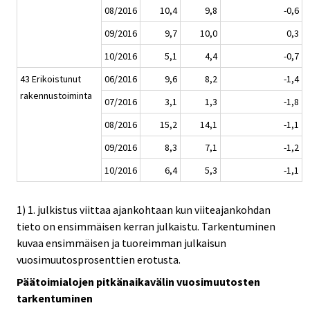
08/2016
10,4
9,8
-0,6
09/2016
9,7
10,0
0,3
10/2016
5,1
4,4
-0,7
43 Erikoistunut
06/2016
9,6
8,2
-1,4
rakennustoiminta
07/2016
3,1
1,3
-1,8
08/2016
15,2
14,1
-1,1
09/2016
8,3
7,1
-1,2
10/2016
6,4
5,3
-1,1
1) 1. julkistus viittaa ajankohtaan kun viiteajankohdan
tieto on ensimmäisen kerran julkaistu. Tarkentuminen
kuvaa ensimmäisen ja tuoreimman julkaisun
vuosimuutosprosenttien erotusta.
Päätoimialojen pitkänaikavälin vuosimuutosten
tarkentuminen