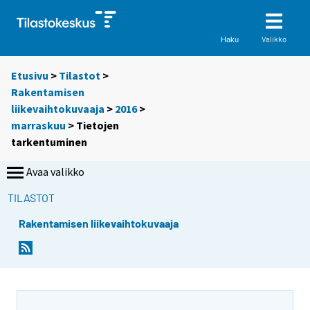
Valikko
Haku
Etusivu
>
Tilastot
>
Rakentamisen
liikevaihtokuvaaja
>
2016
>
marraskuu
> Tietojen
tarkentuminen
Avaa valikko
TILASTOT
Rakentamisen liikevaihtokuvaaja