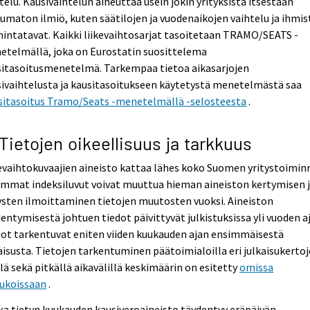
telu. Kausivaihtelun aiheuttaa usein jokin yrityksistä itsestään
umaton ilmiö, kuten säätilojen ja vuodenaikojen vaihtelu ja ihmi
intatavat. Kaikki liikevaihtosarjat tasoitetaan TRAMO/SEATS -
etelmällä, joka on Eurostatin suosittelema
sitasoitusmenetelmä. Tarkempaa tietoa aikasarjojen
ivaihtelusta ja kausitasoitukseen käytetystä menetelmästä saa
sitasoitus Tramo/Seats -menetelmällä -selosteesta
.
 Tietojen oikeellisuus ja tarkkuus
evaihtokuvaajien aineisto kattaa lähes koko Suomen yritystoimin
immat indeksiluvut voivat muuttua hieman aineiston kertymisen 
ysten ilmoittaminen tietojen muutosten vuoksi. Aineiston
entymisestä johtuen tiedot päivittyvät julkistuksissa yli vuoden a
ot tarkentuvat eniten viiden kuukauden ajan ensimmäisestä
aisusta. Tietojen tarkentuminen päätoimialoilla eri julkaisukerto
llä sekä pitkällä aikavälillä keskimäärin on esitetty
omissa
lukoissaan
.
a tietyn kuukauden kausiveroaineisto täydentyy eräpäivän