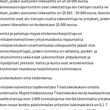
ykset, joiden vuotuinen liikevaihto on yli 50 000 euroa.
ännesvuosiraportointiin ovat oikeutettuja alv-tietojen osalta ne
ykset, joiden vuotuinen liikevaihto on 25 001 - 50 000 euroa. Vuosi
rtointiin ovat alv-tietojen osalta oikeutettuja ne yritykset, joide
uinen liikevaihto on korkeintaan 25 000 euroa.
roita ja palveluja myyvä elinkeinonharjoittaja on
nlisäverovelvollinen yritysmuodosta riippumatta.
nlisäverotuksen soveltamisalan ulkopuolelle jäävät mm.
keinonharjoittajat, joiden toiminta on vähäistä, pankki- ja
itustoiminta sekä eräät uskonnolliset yhdyskunnat ja
shyödylliset yhteisöt. Valtio ja kunta ovat verovelvollisia
ketoiminnan muodossa harjoitetusta toiminnasta.
astokeskuksen oma tiedonkeruu
onlisäveroaineistoa täydennetään Tilastokeskuksen omalla
onkeruulla. Myyntitiedustelussa Tilastokeskus kerää kuukausittai
evaihtotietoja noin 2 000 toimialojensa merkittävimmältä yritykse
sen osuus kunkin päätoimialan yritysten lukumäärästä on 0,1-7