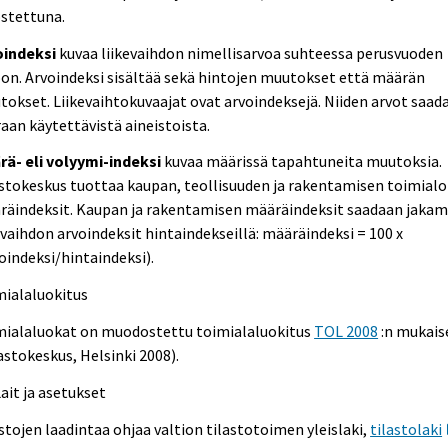
ostettuna.
oindeksi
kuvaa liikevaihdon nimellisarvoa suhteessa perusvuoden
on. Arvoindeksi sisältää sekä hintojen muutokset että määrän
okset. Liikevaihtokuvaajat ovat arvoindeksejä. Niiden arvot saad
aan käytettävistä aineistoista.
rä- eli volyymi-indeksi
kuvaa määrissä tapahtuneita muutoksia.
stokeskus tuottaa kaupan, teollisuuden ja rakentamisen toimialo
räindeksit. Kaupan ja rakentamisen määräindeksit saadaan jakam
evaihdon arvoindeksit hintaindekseillä: määräindeksi = 100 x
oindeksi/hintaindeksi).
mialaluokitus
mialaluokat on muodostettu toimialaluokitus
TOL 2008
:n mukais
astokeskus, Helsinki 2008).
Lait ja asetukset
stojen laadintaa ohjaa valtion tilastotoimen yleislaki,
tilastolaki