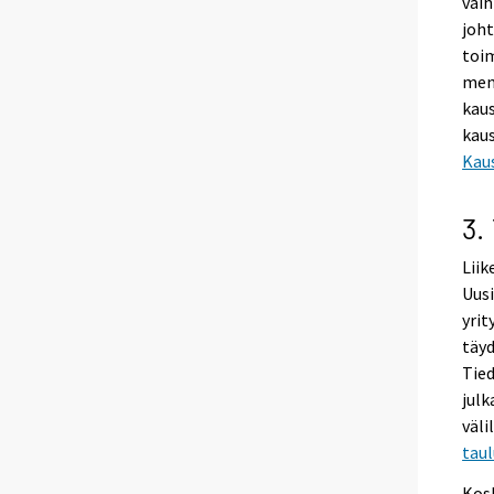
vaih
joht
toim
men
kau
kaus
Kau
3.
Liik
Uus
yrit
täyd
Tied
julk
väli
tau
Kosk