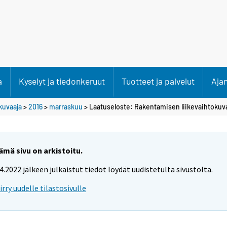
a
Kyselyt ja tiedonkeruut
Tuotteet ja palvelut
Aja
kuvaaja
>
2016
>
marraskuu
> Laatuseloste: Rakentamisen liikevaihtokuv
ämä sivu on arkistoitu.
.4.2022 jälkeen julkaistut tiedot löydät uudistetulta sivustolta.
iirry uudelle tilastosivulle