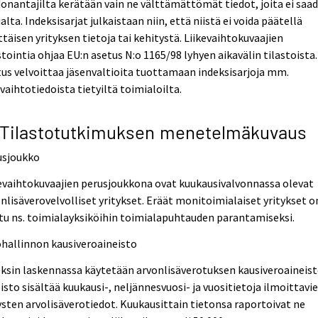
onantajilta kerätään vain ne välttämättömät tiedot, joita ei saa
lta. Indeksisarjat julkaistaan niin, että niistä ei voida päätellä
ttäisen yrityksen tietoja tai kehitystä. Liikevaihtokuvaajien
stointia ohjaa EU:n asetus N:o 1165/98 lyhyen aikavälin tilastoista.
us velvoittaa jäsenvaltioita tuottamaan indeksisarjoja mm.
evaihtotiedoista tietyiltä toimialoilta.
 Tilastotutkimuksen menetelmäkuvaus
usjoukko
evaihtokuvaajien perusjoukkona ovat kuukausivalvonnassa olevat
nlisäverovelvolliset yritykset. Eräät monitoimialaiset yritykset o
tu ns. toimialayksiköihin toimialapuhtauden parantamiseksi.
hallinnon kausiveroaineisto
ksin laskennassa käytetään arvonlisäverotuksen kausiveroaineist
isto sisältää kuukausi-, neljännesvuosi- ja vuositietoja ilmoittavi
ysten arvolisäverotiedot. Kuukausittain tietonsa raportoivat ne