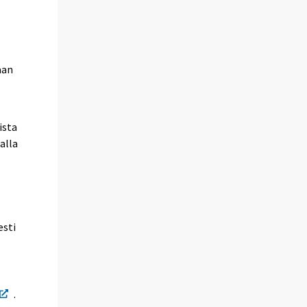
aan
ista
alla
esti
.