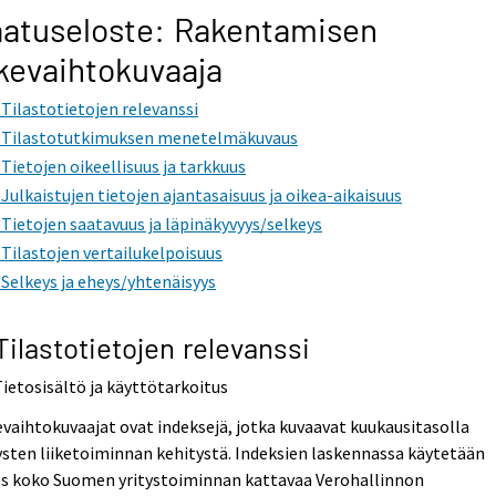
atuseloste: Rakentamisen
ikevaihtokuvaaja
. Tilastotietojen relevanssi
. Tilastotutkimuksen menetelmäkuvaus
. Tietojen oikeellisuus ja tarkkuus
. Julkaistujen tietojen ajantasaisuus ja oikea-aikaisuus
. Tietojen saatavuus ja läpinäkyvyys/selkeys
. Tilastojen vertailukelpoisuus
. Selkeys ja eheys/yhtenäisyys
 Tilastotietojen relevanssi
Tietosisältö ja käyttötarkoitus
evaihtokuvaajat ovat indeksejä, jotka kuvaavat kuukausitasolla
ysten liiketoiminnan kehitystä. Indeksien laskennassa käytetään
es koko Suomen yritystoiminnan kattavaa Verohallinnon