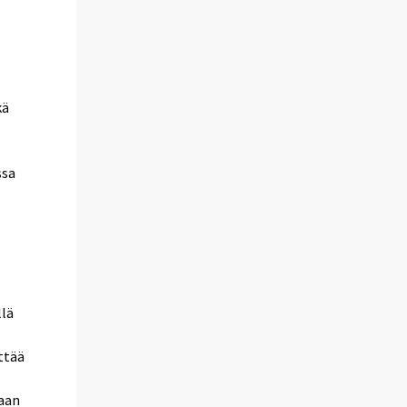
kä
ssa
llä
ttää
kaan