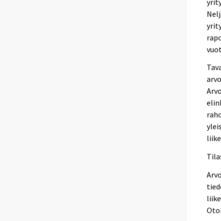
yrit
Nelj
yrit
rapo
vuot
Tava
arvo
Arvo
elin
raho
ylei
lii
Til
Arv
tied
liik
Otok