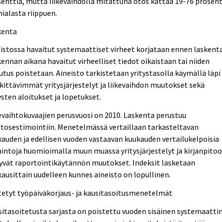
enttia, mutta liikevaihdolla mitattuna otos kattaa 19-76 prosent
ialasta riippuen.
kenta
istossa havaitut systemaattiset virheet korjataan ennen laskent
ennan aikana havaitut virheelliset tiedot oikaistaan tai niiden
utus poistetaan. Aineisto tarkistetaan yritystasolla käymällä läpi
ittävimmät yritysjärjestelyt ja liikevaihdon muutokset sekä
ysten aloitukset ja lopetukset.
evaihtokuvaajien perusvuosi on 2010. Laskenta perustuu
tosestimointiin. Menetelmässä vertaillaan tarkasteltavan
auden ja edellisen vuoden vastaavan kuukauden vertailukelpoisia
intoja huomioimalla muun muassa yritysjärjestelyt ja kirjanpito
tyvät raportointikäytännön muutokset. Indeksit lasketaan
ausittain uudelleen kunnes aineisto on lopullinen.
tetyt työpäiväkorjaus- ja kausitasoitusmenetelmät
itasoitetusta sarjasta on poistettu vuoden sisäinen systemaatti