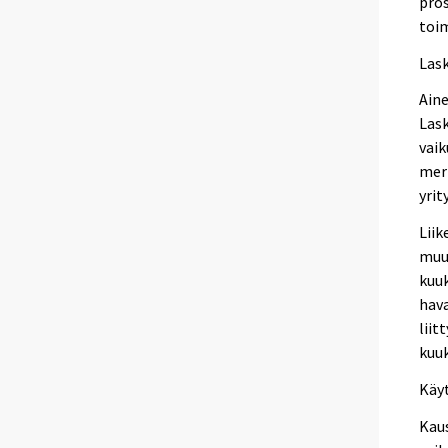
pros
toim
Las
Aine
Lask
vaik
merk
yrit
Liik
muu
kuuk
hava
liit
kuuk
Käy
Kaus