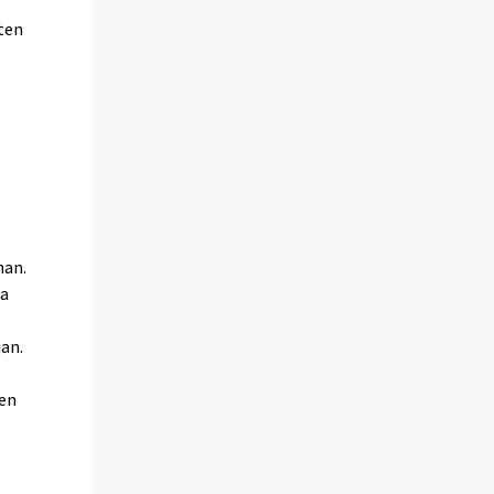
sten
nan.
ja
jan.
jen