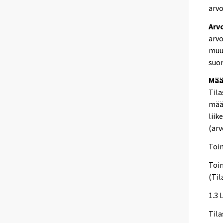
arv
Arv
arvo
muut
suor
Mää
Tila
mää
liik
(arv
Toi
Toi
(Til
1.3 
Tila