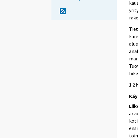
kaus
yrit
rake
Tiet
kans
alue
anal
mark
Tuo
liik
1.2 
Käy
Lii
arvo
koti
ensi
toi