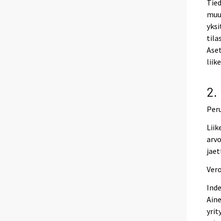
Tied
muua
yksi
tila
Aset
liik
2.
Per
Liik
arvo
jaet
Vero
Inde
Aine
yrit