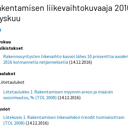
kentamisen liikevaihtokuvaaja 201
yskuu
6
yskuu
ulkistukset
Rakennusyritysten liikevaihto kasvoi lähes 10 prosenttia vuode
2016 kolmannella neljänneksellä
(14.12.2016)
aulukot
Liitetaulukot
Liitetaulukko 1. Rakentamisen myynnin arvon ja määrän
vuosimuutos, % (TOL 2008)
(14.12.2016)
uviot
Liitekuvio 1. Rakentamisen liikevaihdon trendit toimialoittain
(TOL 2008)
(14.12.2016)