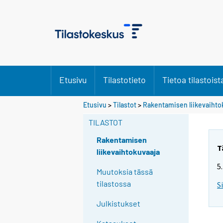
Etusivu
Tilastotieto
Tietoa tilastoist
Etusivu
>
Tilastot
>
Rakentamisen liikevaihto
TILASTOT
Rakentamisen
T
liikevaihtokuvaaja
5
Muutoksia tässä
tilastossa
S
Julkistukset