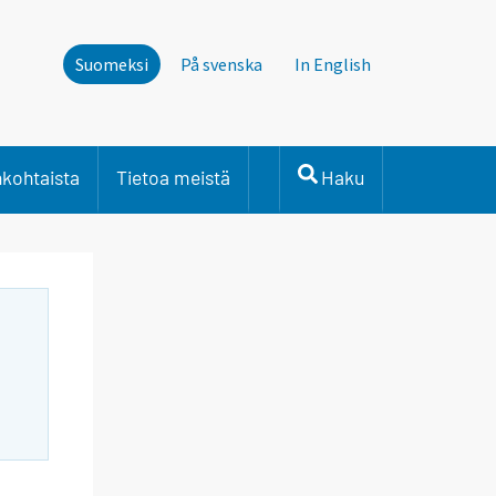
Suomeksi
På svenska
In English
nkohtaista
Tietoa meistä
Haku