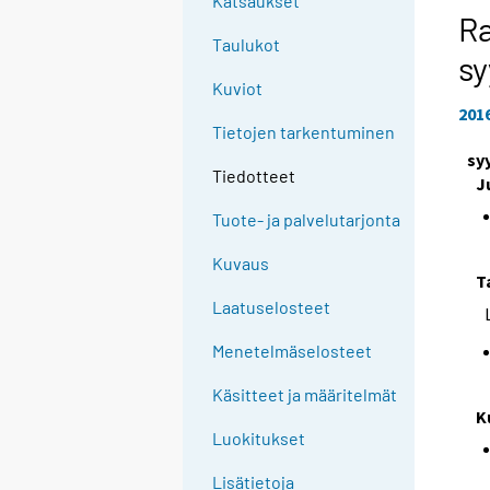
Katsaukset
Ra
Taulukot
sy
Kuviot
201
Tietojen tarkentuminen
sy
Tiedotteet
J
Tuote- ja palvelutarjonta
Kuvaus
T
Laatuselosteet
Menetelmäselosteet
Käsitteet ja määritelmät
K
Luokitukset
Lisätietoja