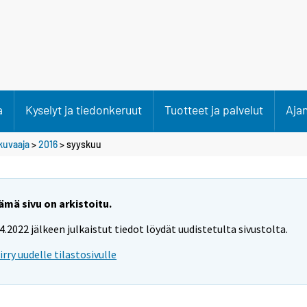
a
Kyselyt ja tiedonkeruut
Tuotteet ja palvelut
Aja
kuvaaja
>
2016
>
syyskuu
ämä sivu on arkistoitu.
.4.2022 jälkeen julkaistut tiedot löydät uudistetulta sivustolta.
iirry uudelle tilastosivulle