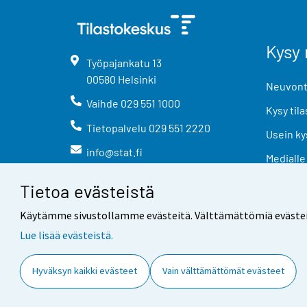
Kysy 
Työpajankatu
13
00580
Helsinki
Neuvonta
Vaihde
029 551 1000
Kysy tila
Tietopalvelu
029 551 2220
Usein ky
info@stat.fi
Medialle
Tietoa evästeistä
Käytämme sivustollamme evästeitä. Välttämättömiä evästeitä t
Lue lisää evästeistä.
Yhteystiedot
Palaute
Hyväksyn kaikki evästeet
Vain välttämättömät evästeet