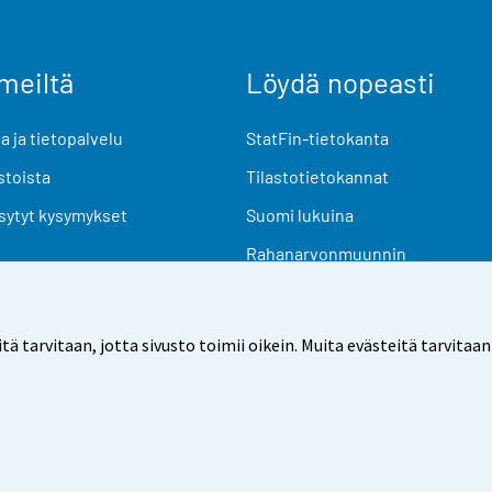
meiltä
Löydä nopeasti
 ja tietopalvelu
StatFin-tietokanta
stoista
Tilastotietokannat
sytyt kysymykset
Suomi lukuina
Rahanarvonmuunnin
Tulevat julkaisut
Tutkimusaineistot
arvitaan, jotta sivusto toimii oikein. Muita evästeitä tarvitaan
Käyttöehdot
Tietosuoja
Saavutettavuus
Tietoa sivu