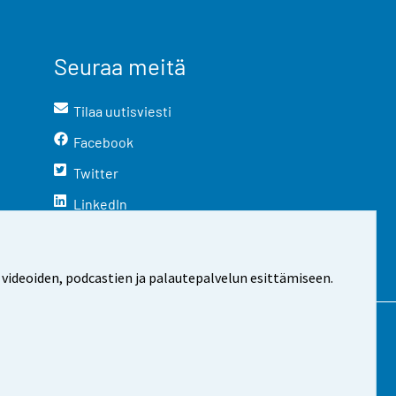
Seuraa meitä
Tilaa uutisviesti
Facebook
Twitter
LinkedIn
YouTube
Instagram
 videoiden, podcastien ja palautepalvelun esittämiseen.
stosta
Evästeasetukset