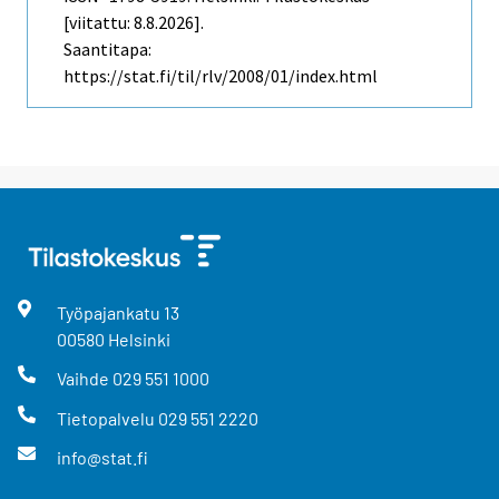
[viitattu: 8.8.2026].
Saantitapa:
https://stat.fi/til/rlv/2008/01/index.html
Työpajankatu
13
00580
Helsinki
Vaihde
029 551 1000
Tietopalvelu
029 551 2220
info@stat.fi