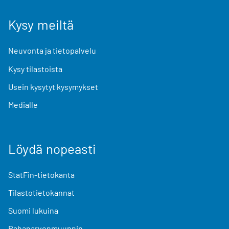
Kysy meiltä
Neuvonta ja tietopalvelu
Kysy tilastoista
Usein kysytyt kysymykset
Medialle
Löydä nopeasti
StatFin-tietokanta
Tilastotietokannat
Suomi lukuina
Rahanarvonmuunnin