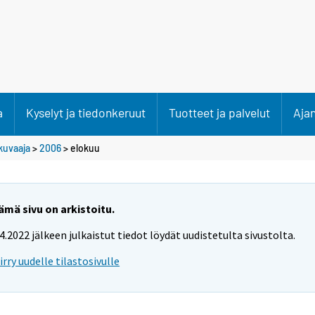
a
Kyselyt ja tiedonkeruut
Tuotteet ja palvelut
Aja
kuvaaja
>
2006
>
elokuu
ämä sivu on arkistoitu.
.4.2022 jälkeen julkaistut tiedot löydät uudistetulta sivustolta.
iirry uudelle tilastosivulle