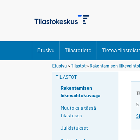
Etusivu
Tilastotieto
Tietoa tilastoist
Etusivu
>
Tilastot
>
Rakentamisen liikevaihto
TILASTOT
Rakentamisen
T
liikevaihtokuvaaja
5
Muutoksia tässä
tilastossa
S
Julkistukset