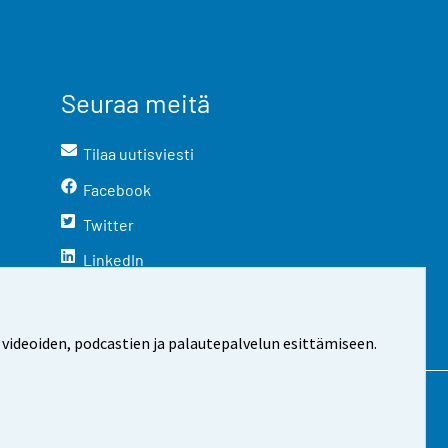
Seuraa meitä
Tilaa uutisviesti
Facebook
Twitter
LinkedIn
YouTube
Instagram
 videoiden, podcastien ja palautepalvelun esittämiseen.
stosta
Evästeasetukset