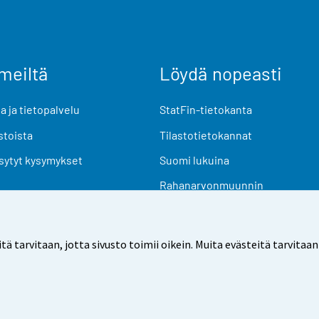
meiltä
Löydä nopeasti
 ja tietopalvelu
StatFin-tietokanta
stoista
Tilastotietokannat
sytyt kysymykset
Suomi lukuina
Rahanarvonmuunnin
Tulevat julkaisut
Tutkimusaineistot
arvitaan, jotta sivusto toimii oikein. Muita evästeitä tarvitaan
Käyttöehdot
Tietosuoja
Saavutettavuus
Tietoa sivu