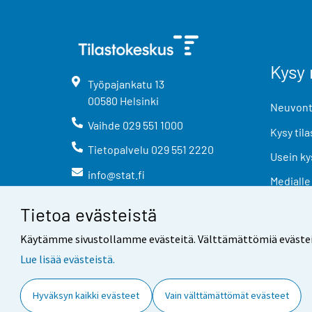
Kysy 
Työpajankatu
13
00580
Helsinki
Neuvonta
Vaihde
029 551 1000
Kysy tila
Tietopalvelu
029 551 2220
Usein ky
info@stat.fi
Medialle
Tietoa evästeistä
Käytämme sivustollamme evästeitä. Välttämättömiä evästeitä t
Lue lisää evästeistä.
Yhteystiedot
Palaute
Hyväksyn kaikki evästeet
Vain välttämättömät evästeet