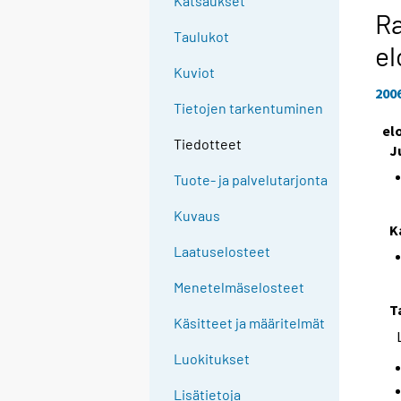
Katsaukset
Ra
Taulukot
el
Kuviot
200
Tietojen tarkentuminen
el
Tiedotteet
J
Tuote- ja palvelutarjonta
Kuvaus
K
Laatuselosteet
Menetelmäselosteet
T
Käsitteet ja määritelmät
Luokitukset
Lisätietoja