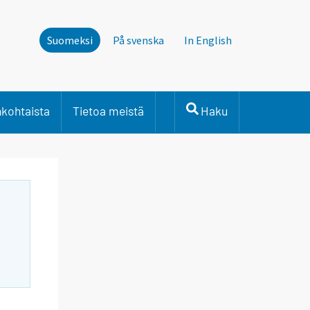
Suomeksi
På svenska
In English
nkohtaista
Tietoa meistä
Haku