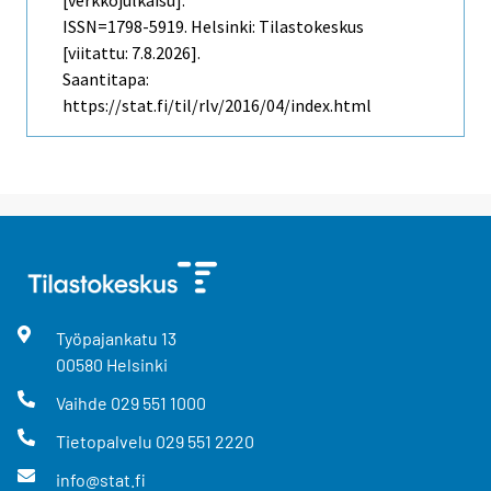
ISSN=1798-5919. Helsinki: Tilastokeskus
[viitattu: 7.8.2026].
Saantitapa:
https://stat.fi/til/rlv/2016/04/index.html
Työpajankatu
13
00580
Helsinki
Vaihde
029 551 1000
Tietopalvelu
029 551 2220
info@stat.fi