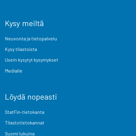
Kysy meiltä
Neuvonta ja tietopalvelu
Kysy tilastoista
Usein kysytyt kysymykset
Medialle
Löydä nopeasti
StatFin-tietokanta
Tilastotietokannat
Suomi lukuina