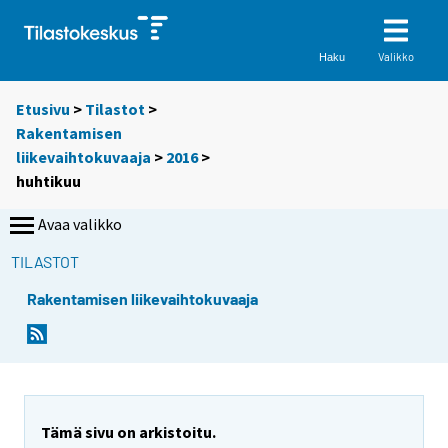
Valikko
Haku
Etusivu
>
Tilastot
>
Rakentamisen
liikevaihtokuvaaja
>
2016
>
huhtikuu
Avaa valikko
TILASTOT
Rakentamisen liikevaihtokuvaaja
Tämä sivu on arkistoitu.