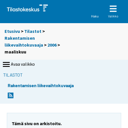
Valikko
Haku
Etusivu
>
Tilastot
>
Rakentamisen
liikevaihtokuvaaja
>
2006
>
maaliskuu
Avaa valikko
TILASTOT
Rakentamisen liikevaihtokuvaaja
Tämä sivu on arkistoitu.