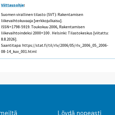
Viittausohje
:
Suomen virallinen tilasto (SVT): Rakentamisen
liikevaihtokuvaaja [verkkojulkaisu].
ISSN=1798-5919.
Toukokuu
2006, Rakentamisen
liikevaihtoindeksi 2000=100 . Helsinki: Tilastokeskus [viitattu:
8.8.2026].
Saantitapa: https://stat.fi/til/rlv/2006/05/rlv_2006_05_2006-
08-14_kuv_001.html
meiltä
Löydä nopeasti