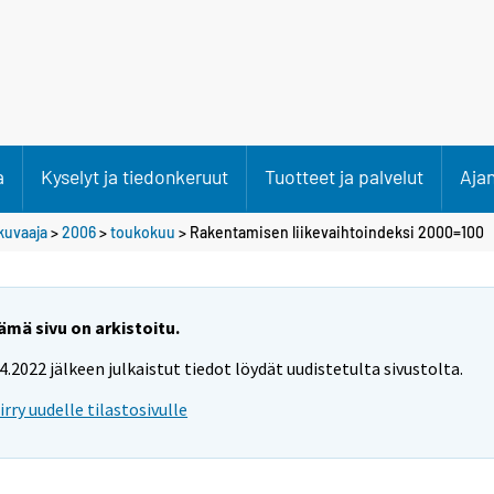
a
Kyselyt ja tiedonkeruut
Tuotteet ja palvelut
Aja
kuvaaja
>
2006
>
toukokuu
> Rakentamisen liikevaihtoindeksi 2000=100
ämä sivu on arkistoitu.
.4.2022 jälkeen julkaistut tiedot löydät uudistetulta sivustolta.
iirry uudelle tilastosivulle