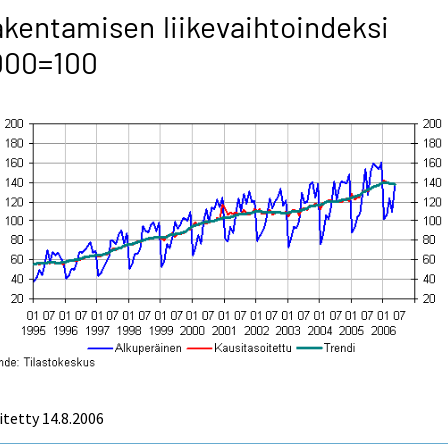
kentamisen liikevaihtoindeksi
000=100
itetty
14.8.2006