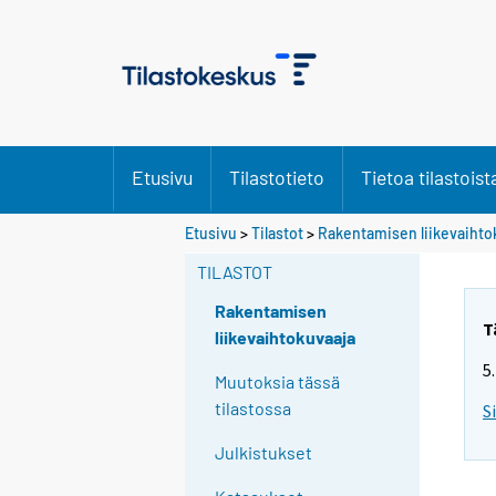
Etusivu
Tilastotieto
Tietoa tilastoist
Etusivu
>
Tilastot
>
Rakentamisen liikevaihto
TILASTOT
Rakentamisen
T
liikevaihtokuvaaja
5
Muutoksia tässä
tilastossa
S
Julkistukset