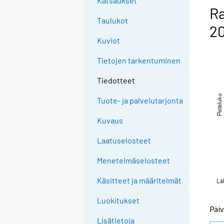
Katsaukset
Ra
Taulukot
2
Kuviot
Tietojen tarkentuminen
Tiedotteet
Tuote- ja palvelutarjonta
Kuvaus
Laatuselosteet
Menetelmäselosteet
Käsitteet ja määritelmät
Luokitukset
Päiv
Lisätietoja