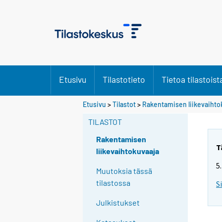
Etusivu
Tilastotieto
Tietoa tilastoist
Etusivu
>
Tilastot
>
Rakentamisen liikevaihto
TILASTOT
Rakentamisen
T
liikevaihtokuvaaja
5
Muutoksia tässä
tilastossa
S
Julkistukset