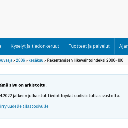
a
Kyselyt ja tiedonkeruut
Tuotteet ja palvelut
Aja
kuvaaja
>
2006
>
kesäkuu
> Rakentamisen liikevaihtoindeksi 2000=100
ämä sivu on arkistoitu.
.4.2022 jälkeen julkaistut tiedot löydät uudistetulta sivustolta.
iirry uudelle tilastosivulle