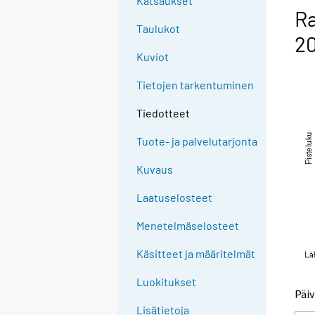
Katsaukset
Ra
Taulukot
2
Kuviot
Tietojen tarkentuminen
Tiedotteet
Tuote- ja palvelutarjonta
Kuvaus
Laatuselosteet
Menetelmäselosteet
Käsitteet ja määritelmät
Luokitukset
Päiv
Lisätietoja