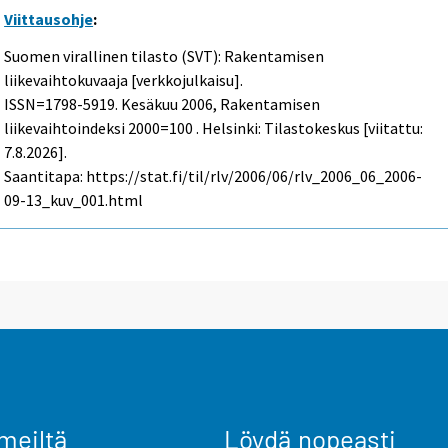
Viittausohje
:
Suomen virallinen tilasto (SVT): Rakentamisen
liikevaihtokuvaaja [verkkojulkaisu].
ISSN=1798-5919.
Kesäkuu
2006, Rakentamisen
liikevaihtoindeksi 2000=100 . Helsinki: Tilastokeskus [viitattu:
7.8.2026].
Saantitapa: https://stat.fi/til/rlv/2006/06/rlv_2006_06_2006-
09-13_kuv_001.html
meiltä
Löydä nopeasti