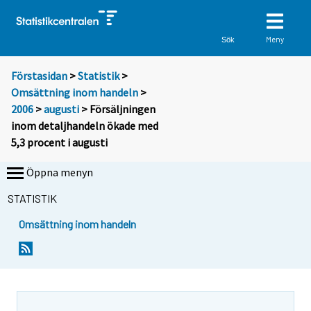
Meny
Sök
Förstasidan
>
Statistik
>
Omsättning inom handeln
>
2006
>
augusti
> Försäljningen
inom detaljhandeln ökade med
5,3 procent i augusti
Öppna menyn
STATISTIK
Omsättning inom handeln
S
S
i
i
i
i
r
r
r
r