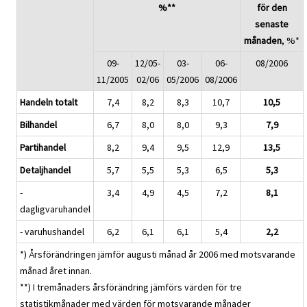
%**
för den
senaste
månaden
, %*
09-
12/05-
03-
06-
08/2006
11/2005
02/06
05/2006
08/2006
Handeln totalt
7,4
8,2
8,3
10,7
10,5
Bilhandel
6,7
8,0
8,0
9,3
7,9
Partihandel
8,2
9,4
9,5
12,9
13,5
Detaljhandel
5,7
5,5
5,3
6,5
5,3
-
3,4
4,9
4,5
7,2
8,1
dagligvaruhandel
- varuhushandel
6,2
6,1
6,1
5,4
2,2
*) Årsförändringen jämför augusti månad år 2006 med motsvarande
månad året innan.
**) I tremånaders årsförändring jämförs värden för tre
statistikmånader med värden för motsvarande månader