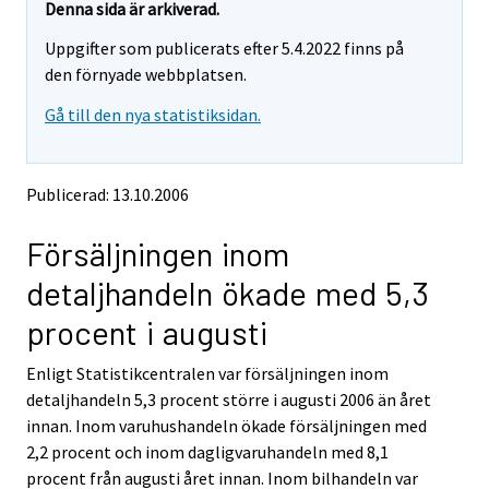
y
y
Denna sida är arkiverad.
t
t
Uppgifter som publicerats efter 5.4.2022 finns på
t
t
o
o
den förnyade webbplatsen.
i
i
Gå till den nya statistiksidan.
s
s
e
e
e
e
n
n
Publicerad: 13.10.2006
p
p
a
a
Försäljningen inom
l
l
v
v
detaljhandeln ökade med 5,3
e
e
l
l
procent i augusti
u
u
u
u
Enligt Statistikcentralen var försäljningen inom
n
n
detaljhandeln 5,3 procent större i augusti 2006 än året
.
.
innan. Inom varuhushandeln ökade försäljningen med
2,2 procent och inom dagligvaruhandeln med 8,1
procent från augusti året innan. Inom bilhandeln var