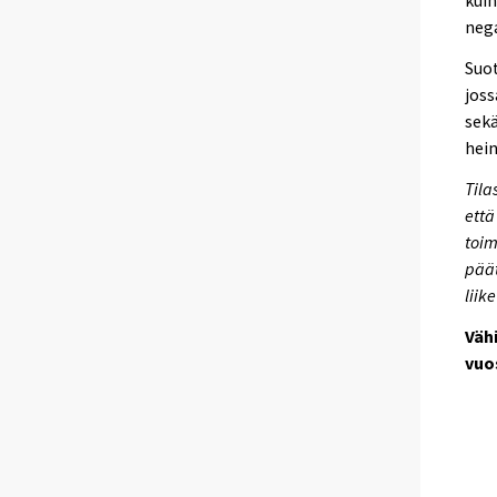
kuin
nega
Suot
joss
sekä
hein
Tila
että
toim
päät
liik
Väh
vuo