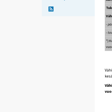
Tu
Väh
- p
- t
*) 
vuo
Vähi
kesä
Väh
vuo