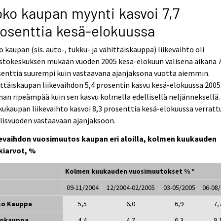
ko kaupan myynti kasvoi 7,7
osenttia kesä-elokuussa
 kaupan (sis. auto-, tukku- ja vähittäiskauppa) liikevaihto oli
stokeskuksen mukaan vuoden 2005 kesä-elokuun välisenä aikana 7
enttia suurempi kuin vastaavana ajanjaksona vuotta aiemmin.
ttäiskaupan liikevaihdon 5,4 prosentin kasvu kesä-elokuussa 2005 
an ripeämpää kuin sen kasvu kolmella edellisellä neljänneksellä.
ukaupan liikevaihto kasvoi 8,3 prosenttia kesä-elokuussa verrat
lisvuoden vastaavaan ajanjaksoon.
kevaihdon vuosimuutos kaupan eri aloilla, kolmen kuukauden
kiarvot, %
Kolmen kuukauden vuosimuutokset % *
09-11/2004
12/2004-02/2005
03-05/2005
06-08
ko Kauppa
5,5
6,0
6,9
7,
tokauppa
4,4
4,7
6,3
9,