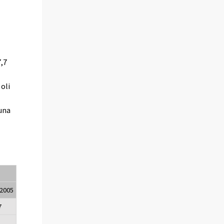
,7
oli
tuna
/2005
7
1