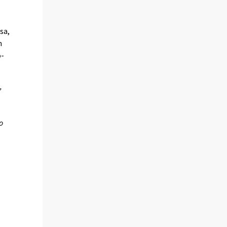
sa,
n
o-
,
o