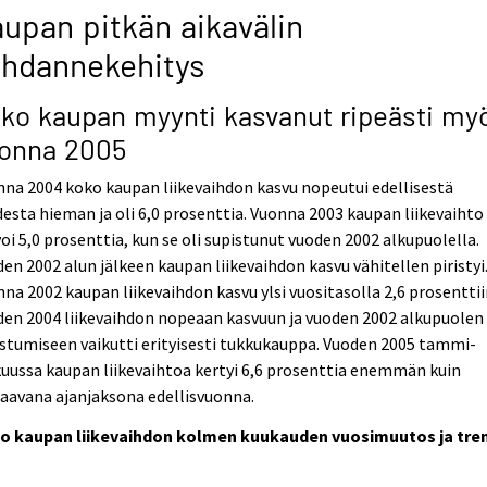
upan pitkän aikavälin
uhdannekehitys
ko kaupan myynti kasvanut ripeästi my
onna 2005
na 2004 koko kaupan liikevaihdon kasvu nopeutui edellisestä
esta hieman ja oli 6,0 prosenttia. Vuonna 2003 kaupan liikevaihto
oi 5,0 prosenttia, kun se oli supistunut vuoden 2002 alkupuolella.
en 2002 alun jälkeen kaupan liikevaihdon kasvu vähitellen piristyi
na 2002 kaupan liikevaihdon kasvu ylsi vuositasolla 2,6 prosenttii
en 2004 liikevaihdon nopeaan kasvuun ja vuoden 2002 alkupuolen
stumiseen vaikutti erityisesti tukkukauppa. Vuoden 2005 tammi-
uussa kaupan liikevaihtoa kertyi 6,6 prosenttia enemmän kuin
aavana ajanjaksona edellisvuonna.
o kaupan liikevaihdon kolmen kuukauden vuosimuutos ja tre