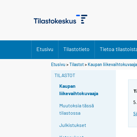
Etusivu
Tilastotieto
Tietoa tilastoist
Etusivu
>
Tilastot
>
Kaupan liikevaihtokuvaaja
TILASTOT
Kaupan
T
liikevaihtokuvaaja
5
Muutoksia tässä
tilastossa
S
Julkistukset