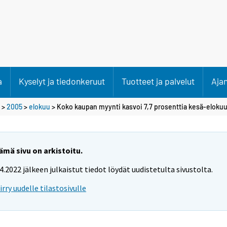
a
Kyselyt ja tiedonkeruut
Tuotteet ja palvelut
Aja
>
2005
>
elokuu
> Koko kaupan myynti kasvoi 7,7 prosenttia kesä-eloku
ämä sivu on arkistoitu.
.4.2022 jälkeen julkaistut tiedot löydät uudistetulta sivustolta.
iirry uudelle tilastosivulle