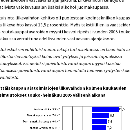
 edellisvuoden vastaavana ajanjaksona. Liikevaihdon kehitys oli
tiivista valokuvausalan lisäksi alkoholijuomakaupassa.
uisinta liikevaihdon kehitys oli puolestaan kodintekniikan kaupas
a liikevaihto kasvoi 13,5 prosenttia. Myös tekstiililien ja vaatteide
 rautakauppatavaroiden myynti kasvoi ripeästi vuoden 2005 touk
äkuussa verrattuna edellisvuoden vastaavaan ajanjaksoon.
stokeskuksen vähittäiskaupan lukuja tarkasteltaessa on huomioitava
 tilaston havaintoyksikköinä ovat yritykset ja joissain tapauksissa
ialayksiköt. Esimerkiksi päivittäistavarakaupan myynti koostuu
oimisesti päivittäistavarakaupan toimialalla toimivien yritysten kok
evaihdosta.
ittäiskaupan alatoimialojen liikevaihdon kolmen kuukauden
simuutokset touko-heinäkuu 2005 välisenä aikana