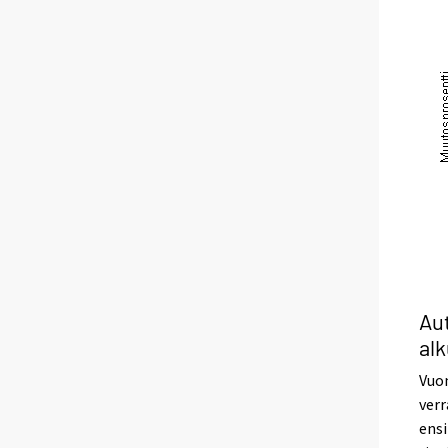
Aut
al
Vuon
verr
ens