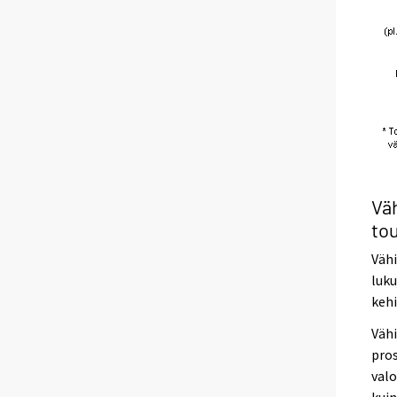
Väh
to
Väh
luku
kehi
Vähi
pros
valo