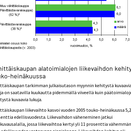
ittäiskaupan alatoimialojen liikevaihdon kehit
uko-heinäkuussa
ittäiskaupan tarkimman julkaisutason myynnin kehitystä kuvaavi
ja on saatavilla kuukautta pidemmällä viiveellä kuin päätoimialo
tystä kuvaavia lukuja.
ttäiskaupan liikevaihto kasvoi vuoden 2005 touko-heinäkuussa 5,
enttia edellisvuodesta. Liikevaihdon väheneminen jatkui
kuvausalalla, jossa liikevaihtoa kertyi yli 11 prosenttia vähemmä