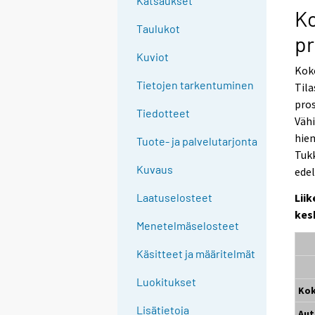
Katsaukset
Ko
Taulukot
pr
Kuviot
Koko
Tietojen tarkentuminen
Tila
pros
Tiedotteet
Vähi
hiem
Tuote- ja palvelutarjonta
Tukk
Kuvaus
edel
Lii
Laatuselosteet
kes
Menetelmäselosteet
Käsitteet ja määritelmät
Luokitukset
Ko
Lisätietoja
Au