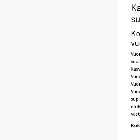
Ka
s
Ko
vu
Vuon
vuod
kasv
Vuod
Vuon
Vuod
supi
elok
vast
Kok