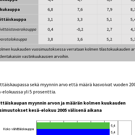
kkukauppa
6,8
7,6
7,9
8,
ittäiskauppa
3,1
3,3
5,1
5,
äivittäistavarakauppa
0,4
-0,2
2,7
4,
avaratalokauppa
3,8
3,6
5,2
5,
Kolmen kuukauden vuosimuutoksessa verrataan kolmen tilastokuukauden ar
dentakaisiin vastinkuukausien arvoihin.
ttäiskaupassa sekä myynnin arvo että määrä kasvoivat vuoden 20
-elokuussa yli 5 prosenttia.
ittäiskaupan myynnin arvon ja määrän kolmen kuukauden
simuutokset kesä-elokuu 2005 välisenä aikana