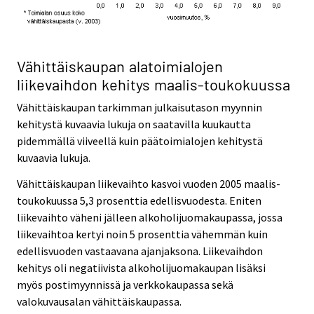
Vähittäiskaupan alatoimialojen
liikevaihdon kehitys maalis-toukokuussa
Vähittäiskaupan tarkimman julkaisutason myynnin
kehitystä kuvaavia lukuja on saatavilla kuukautta
pidemmällä viiveellä kuin päätoimialojen kehitystä
kuvaavia lukuja.
Vähittäiskaupan liikevaihto kasvoi vuoden 2005 maalis-
toukokuussa 5,3 prosenttia edellisvuodesta. Eniten
liikevaihto väheni jälleen alkoholijuomakaupassa, jossa
liikevaihtoa kertyi noin 5 prosenttia vähemmän kuin
edellisvuoden vastaavana ajanjaksona. Liikevaihdon
kehitys oli negatiivista alkoholijuomakaupan lisäksi
myös postimyynnissä ja verkkokaupassa sekä
valokuvausalan vähittäiskaupassa.