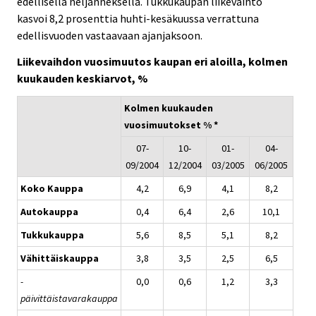
edellisellä neljänneksellä. Tukkukaupan liikevaihto
kasvoi 8,2 prosenttia huhti-kesäkuussa verrattuna
edellisvuoden vastaavaan ajanjaksoon.
Liikevaihdon vuosimuutos kaupan eri aloilla, kolmen
kuukauden keskiarvot, %
Kolmen kuukauden
vuosimuutokset % *
07-
10-
01-
04-
09/2004
12/2004
03/2005
06/2005
Koko Kauppa
4,2
6,9
4,1
8,2
Autokauppa
0,4
6,4
2,6
10,1
Tukkukauppa
5,6
8,5
5,1
8,2
Vähittäiskauppa
3,8
3,5
2,5
6,5
-
0,0
0,6
1,2
3,3
päivittäistavarakauppa