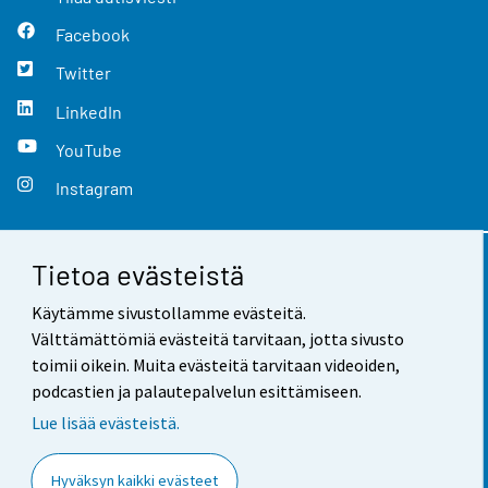
Facebook
Twitter
LinkedIn
YouTube
Instagram
Tietoa evästeistä
Yhteystiedot
Käytämme sivustollamme evästeitä.
Palaute
Välttämättömiä evästeitä tarvitaan, jotta sivusto
toimii oikein. Muita evästeitä tarvitaan videoiden,
Käyttöehdot
podcastien ja palautepalvelun esittämiseen.
Tietosuoja
Lue lisää evästeistä.
Saavutettavuus
Hyväksyn kaikki evästeet