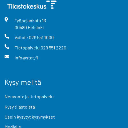
Työpajankatu
13
00580
Helsinki
Vaihde
029 551 1000
Tietopalvelu
029 551 2220
info@stat.fi
Kysy meiltä
Neuvonta ja tietopalvelu
Kysy tilastoista
Usein kysytyt kysymykset
Medialle