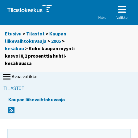
Valikko
Haku
Etusivu
>
Tilastot
>
Kaupan
liikevaihtokuvaaja
>
2005
>
kesäkuu
> Koko kaupan myynti
kasvoi 8,2 prosenttia huhti-
kesäkuussa
Avaa valikko
TILASTOT
Kaupan liikevaihtokuvaaja