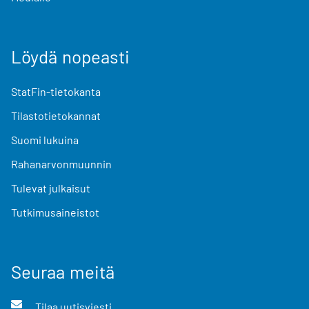
Löydä nopeasti
StatFin-tietokanta
Tilastotietokannat
Suomi lukuina
Rahanarvonmuunnin
Tulevat julkaisut
Tutkimusaineistot
Seuraa meitä
Tilaa uutisviesti