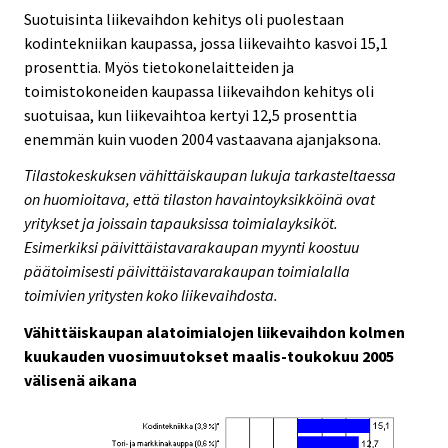
Suotuisinta liikevaihdon kehitys oli puolestaan
kodintekniikan kaupassa, jossa liikevaihto kasvoi 15,1
prosenttia. Myös tietokonelaitteiden ja
toimistokoneiden kaupassa liikevaihdon kehitys oli
suotuisaa, kun liikevaihtoa kertyi 12,5 prosenttia
enemmän kuin vuoden 2004 vastaavana ajanjaksona.
Tilastokeskuksen vähittäiskaupan lukuja tarkasteltaessa
on huomioitava, että tilaston havaintoyksikköinä ovat
yritykset ja joissain tapauksissa toimialayksiköt.
Esimerkiksi päivittäistavarakaupan myynti koostuu
päätoimisesti päivittäistavarakaupan toimialalla
toimivien yritysten koko liikevaihdosta.
Vähittäiskaupan alatoimialojen liikevaihdon kolmen
kuukauden vuosimuutokset maalis-toukokuu 2005
välisenä aikana