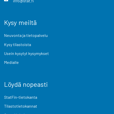
info@stat.fi
Kysy meiltä
Neuvonta ja tietopalvelu
Kysy tilastoista
Usein kysytyt kysymykset
Medialle
Löydä nopeasti
StatFin-tietokanta
Tilastotietokannat