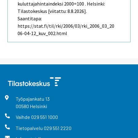
kuluttajahintaindeksi 2000=100 . Helsinki:
Tilastokeskus [viitattu: 8.8.2026].
Saantitapa:
https://stat.fi/til/rki/2006/03/rki_2006_03_20
06-04-12_kuv_002.html
Työpajankatu
13
00580
Helsinki
Vaihde
029 551 1000
Tietopalvelu
029 551 2220