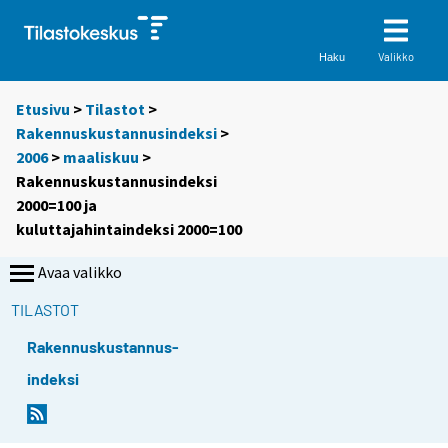
Valikko
Haku
Etusivu
>
Tilastot
>
Rakennuskustannusindeksi
>
2006
>
maaliskuu
>
Rakennuskustannusindeksi
2000=100 ja
kuluttajahintaindeksi 2000=100
Avaa valikko
TILASTOT
Rakennuskustannus-
indeksi