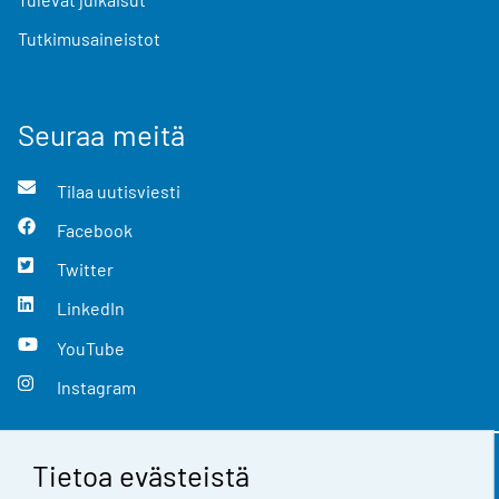
Tutkimusaineistot
Seuraa meitä
Tilaa uutisviesti
Facebook
Twitter
LinkedIn
YouTube
Instagram
Tietoa evästeistä
Yhteystiedot