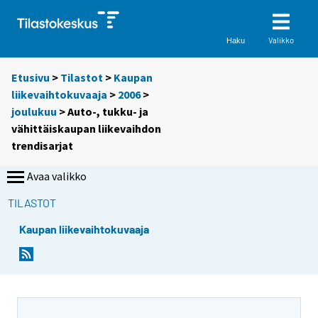
Valikko
Haku
Etusivu
>
Tilastot
>
Kaupan
liikevaihtokuvaaja
>
2006
>
joulukuu
> Auto-, tukku- ja
vähittäiskaupan liikevaihdon
trendisarjat
Avaa valikko
TILASTOT
Kaupan liikevaihtokuvaaja