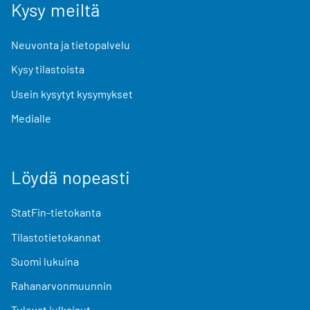
Kysy meiltä
Neuvonta ja tietopalvelu
Kysy tilastoista
Usein kysytyt kysymykset
Medialle
Löydä nopeasti
StatFin-tietokanta
Tilastotietokannat
Suomi lukuina
Rahanarvonmuunnin
Tulevat julkaisut