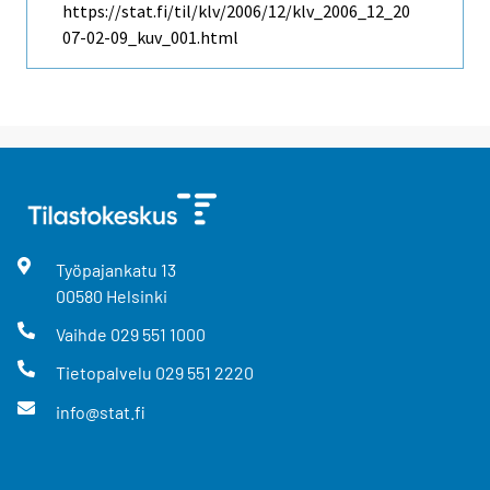
https://stat.fi/til/klv/2006/12/klv_2006_12_20
07-02-09_kuv_001.html
Työpajankatu
13
00580
Helsinki
Vaihde
029 551 1000
Tietopalvelu
029 551 2220
info@stat.fi