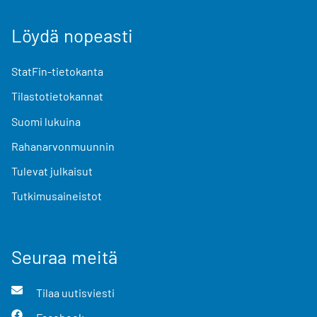
Löydä nopeasti
StatFin-tietokanta
Tilastotietokannat
Suomi lukuina
Rahanarvonmuunnin
Tulevat julkaisut
Tutkimusaineistot
Seuraa meitä
Tilaa uutisviesti