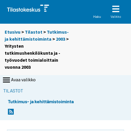
Valikko
Haku
Etusivu
>
Tilastot
>
Tutkimus-
ja kehittämistoiminta
>
2003
>
Yritysten
tutkimushenkilökunta ja -
työvuodet toimialoittain
vuonna 2003
Avaa valikko
TILASTOT
Tutkimus- ja kehittämistoiminta