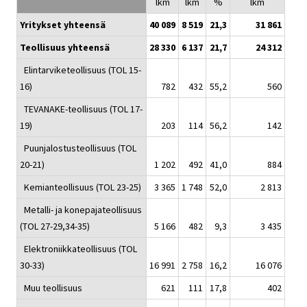
lkm
lkm
%
lkm
Yritykset yhteensä
40 089
8 519
21,3
31 861
Teollisuus yhteensä
28 330
6 137
21,7
24 312
Elintarviketeollisuus (TOL 15-
16)
782
432
55,2
560
TEVANAKE-teollisuus (TOL 17-
19)
203
114
56,2
142
Puunjalostusteollisuus (TOL
20-21)
1 202
492
41,0
884
Kemianteollisuus (TOL 23-25)
3 365
1 748
52,0
2 813
Metalli- ja konepajateollisuus
(TOL 27-29,34-35)
5 166
482
9,3
3 435
Elektroniikkateollisuus (TOL
30-33)
16 991
2 758
16,2
16 076
Muu teollisuus
621
111
17,8
402