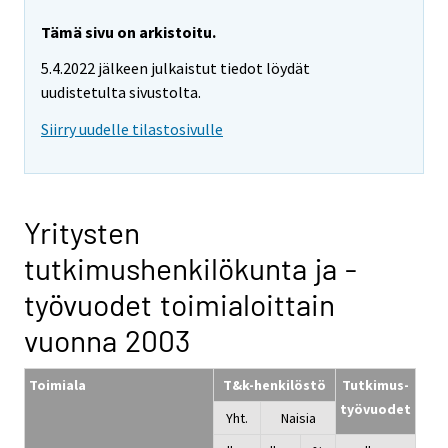
Tämä sivu on arkistoitu.
5.4.2022 jälkeen julkaistut tiedot löydät
uudistetulta sivustolta.
Siirry uudelle tilastosivulle
Yritysten
tutkimushenkilökunta ja -
työvuodet toimialoittain
vuonna 2003
Toimiala
T&k-henkilöstö
Tutkimus-
työvuodet
Yht.
Naisia