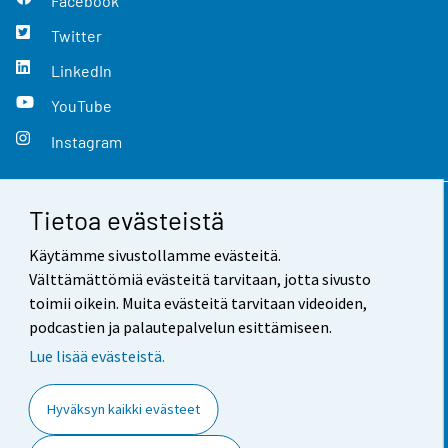
Facebook
Twitter
LinkedIn
YouTube
Instagram
Tietoa evästeistä
Yhteystiedot
Käytämme sivustollamme evästeitä.
Palaute
Välttämättömiä evästeitä tarvitaan, jotta sivusto
toimii oikein. Muita evästeitä tarvitaan videoiden,
Käyttöehdot
podcastien ja palautepalvelun esittämiseen.
Tietosuoja
Lue lisää evästeistä.
Saavutettavuus
Hyväksyn kaikki evästeet
Tietoa sivustosta