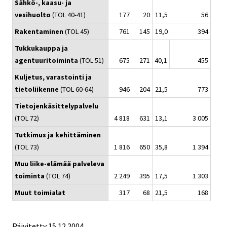
Sähkö-, kaasu- ja
vesihuolto
(TOL 40-41)
177
20
11,5
56
Rakentaminen
(TOL 45)
761
145
19,0
394
Tukkukauppa ja
agentuuritoiminta
(TOL 51)
675
271
40,1
455
Kuljetus, varastointi ja
tietoliikenne
(TOL 60-64)
946
204
21,5
773
Tietojenkäsittelypalvelu
(TOL 72)
4 818
631
13,1
3 005
Tutkimus ja kehittäminen
(TOL 73)
1 816
650
35,8
1 394
Muu liike-elämää palveleva
toiminta
(TOL 74)
2 249
395
17,5
1 303
Muut toimialat
317
68
21,5
168
Päivitetty
15.12.2004