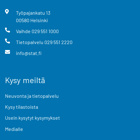
Työpajankatu
13
00580
Helsinki
Vaihde
029 551 1000
Tietopalvelu
029 551 2220
info@stat.fi
Kysy meiltä
Neuvonta ja tietopalvelu
Kysy tilastoista
Usein kysytyt kysymykset
Medialle