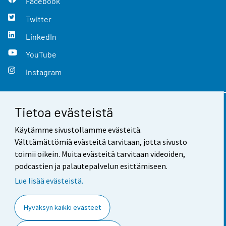
Facebook
Twitter
LinkedIn
YouTube
Instagram
Tietoa evästeistä
Yhteystiedot
Käytämme sivustollamme evästeitä.
Palaute
Välttämättömiä evästeitä tarvitaan, jotta sivusto
toimii oikein. Muita evästeitä tarvitaan videoiden,
Käyttöehdot
podcastien ja palautepalvelun esittämiseen.
Tietosuoja
Lue lisää evästeistä.
Saavutettavuus
Hyväksyn kaikki evästeet
Tietoa sivustosta