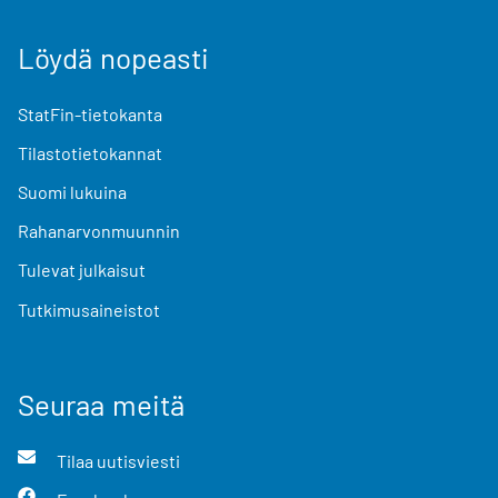
Löydä nopeasti
StatFin-tietokanta
Tilastotietokannat
Suomi lukuina
Rahanarvonmuunnin
Tulevat julkaisut
Tutkimusaineistot
Seuraa meitä
Tilaa uutisviesti