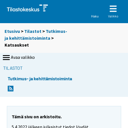
Valikko
Haku
Etusivu
>
Tilastot
>
Tutkimus-
ja kehittämistoiminta
>
Katsaukset
Avaa valikko
TILASTOT
Tutkimus- ja kehittämistoiminta
Tämä sivu on arkistoitu.
5.4.2022 jälkeen julkaistut tiedot löydät