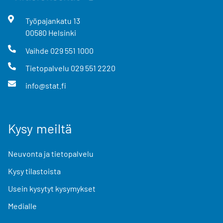
Työpajankatu
13
00580
Helsinki
Vaihde
029 551 1000
Tietopalvelu
029 551 2220
info@stat.fi
Kysy meiltä
Neuvonta ja tietopalvelu
Kysy tilastoista
Usein kysytyt kysymykset
Medialle