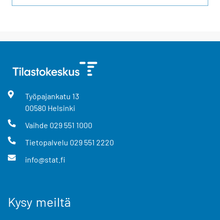
Työpajankatu
13
00580
Helsinki
Vaihde
029 551 1000
Tietopalvelu
029 551 2220
info@stat.fi
Kysy meiltä