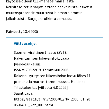
käytössä olleen X11-menetelmän sijasta.
Kausitasoitetut sarjat ja trendit sekä niistä lasketut
muutosprosentit muuttuvat hieman aiemmin
julkaistuista. Sarjojen tulkinta ei muutu.
Päivitetty
13.4.2005
Viittausohje
:
Suomen virallinen tilasto (SVT):
Rakentamisen liikevaihtokuvaaja
[verkkojulkaisu].
ISSN=1798-5919.
Tammikuu
2005,
Rakennusyritysten liikevaihdon kasvu lähes 11
prosenttia marras-tammikuussa . Helsinki:
Tilastokeskus [viitattu: 6.8.2026].
Saantitapa:
https://stat.fi/til/rlv/2005/01/rlv_2005_01_20
05-04-13_kat_001.html