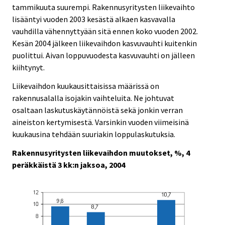
tammikuuta suurempi. Rakennusyritysten liikevaihto
lisääntyi vuoden 2003 kesästä alkaen kasvavalla
vauhdilla vähennyttyään sitä ennen koko vuoden 2002.
Kesän 2004 jälkeen liikevaihdon kasvuvauhti kuitenkin
puolittui. Aivan loppuvuodesta kasvuvauhti on jälleen
kiihtynyt.
Liikevaihdon kuukausittaisissa määrissä on
rakennusalalla isojakin vaihteluita. Ne johtuvat
osaltaan laskutuskäytännöistä sekä jonkin verran
aineiston kertymisestä. Varsinkin vuoden viimeisinä
kuukausina tehdään suuriakin loppulaskutuksia.
Rakennusyritysten liikevaihdon muutokset, %, 4
peräkkäistä 3 kk:n jaksoa, 2004