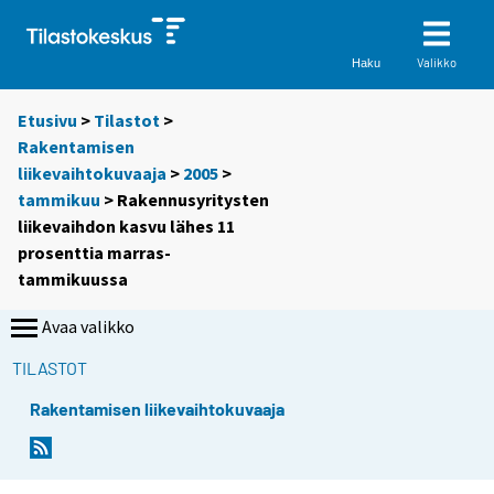
Valikko
Haku
Etusivu
>
Tilastot
>
Rakentamisen
liikevaihtokuvaaja
>
2005
>
tammikuu
> Rakennusyritysten
liikevaihdon kasvu lähes 11
prosenttia marras-
tammikuussa
Avaa valikko
TILASTOT
Rakentamisen liikevaihtokuvaaja