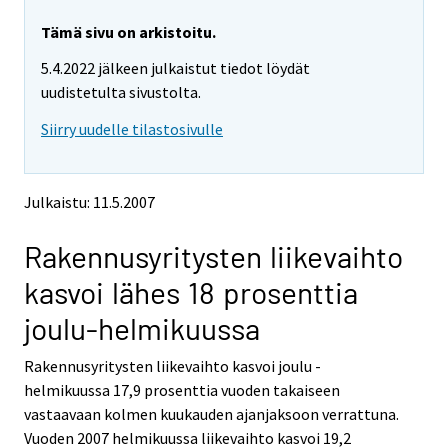
r
r
y
y
Tämä sivu on arkistoitu.
t
t
5.4.2022 jälkeen julkaistut tiedot löydät
t
t
o
o
uudistetulta sivustolta.
i
i
Siirry uudelle tilastosivulle
s
s
e
e
e
e
n
n
Julkaistu: 11.5.2007
p
p
a
a
Rakennusyritysten liikevaihto
l
l
v
v
kasvoi lähes 18 prosenttia
e
e
l
l
joulu-helmikuussa
u
u
u
u
Rakennusyritysten liikevaihto kasvoi joulu -
n
n
helmikuussa 17,9 prosenttia vuoden takaiseen
.
.
vastaavaan kolmen kuukauden ajanjaksoon verrattuna.
Vuoden 2007 helmikuussa liikevaihto kasvoi 19,2