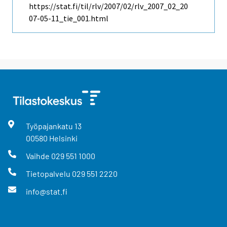
https://stat.fi/til/rlv/2007/02/rlv_2007_02_20
07-05-11_tie_001.html
Työpajankatu
13
00580
Helsinki
Vaihde
029 551 1000
Tietopalvelu
029 551 2220
info@stat.fi