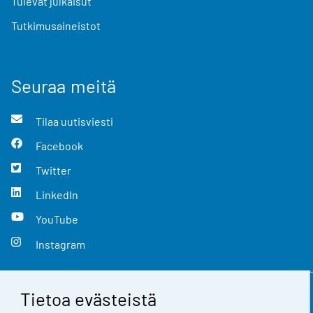
Tulevat julkaisut
Tutkimusaineistot
Seuraa meitä
Tilaa uutisviesti
Facebook
Twitter
LinkedIn
YouTube
Instagram
Tietoa evästeistä
Yhteystiedot