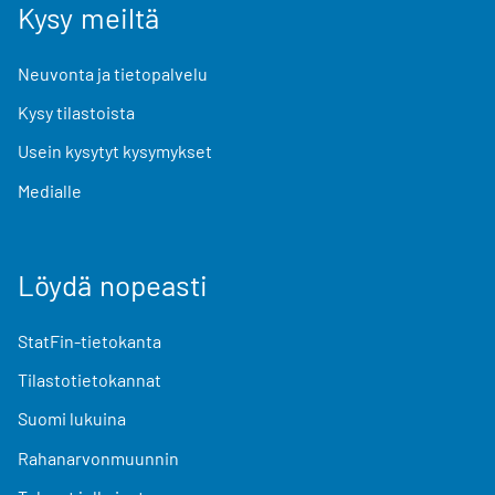
Kysy meiltä
Neuvonta ja tietopalvelu
Kysy tilastoista
Usein kysytyt kysymykset
Medialle
Löydä nopeasti
StatFin-tietokanta
Tilastotietokannat
Suomi lukuina
Rahanarvonmuunnin