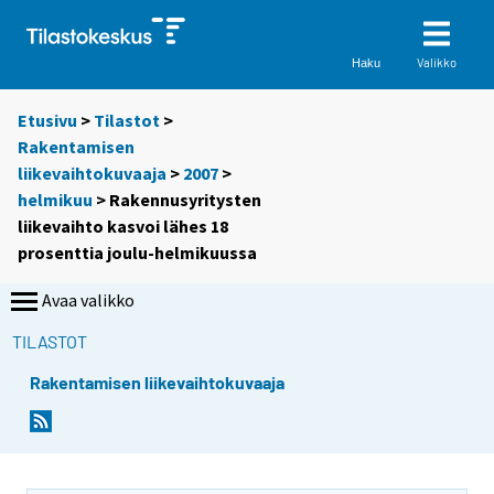
Valikko
Haku
Etusivu
>
Tilastot
>
Rakentamisen
liikevaihtokuvaaja
>
2007
>
helmikuu
> Rakennusyritysten
liikevaihto kasvoi lähes 18
prosenttia joulu-helmikuussa
Avaa valikko
TILASTOT
Rakentamisen liikevaihtokuvaaja
S
S
i
i
i
i
r
r