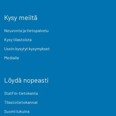
Kysy meiltä
Neuvonta ja tietopalvelu
Kysy tilastoista
Usein kysytyt kysymykset
Medialle
Löydä nopeasti
StatFin-tietokanta
Tilastotietokannat
Suomi lukuina