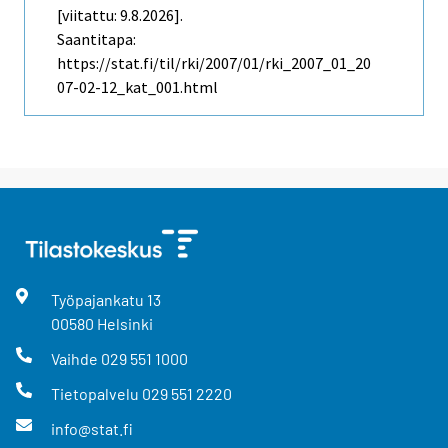
[viitattu: 9.8.2026].
Saantitapa:
https://stat.fi/til/rki/2007/01/rki_2007_01_20
07-02-12_kat_001.html
Työpajankatu
13
00580
Helsinki
Vaihde
029 551 1000
Tietopalvelu
029 551 2220
info@stat.fi