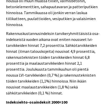
nousua oli muun muassa tiilien, valmisbetonin,
betonielementtien, sahapuutavaran ja patteriputkien
hinnoissa. Tammikuussa oli jonkin verran laskua
tiilikatteen, puulattioiden, vesiputkien ja valaisimien
hinnoissa.
Rakennuskustannusindeksin tarvikeryhmittäisistä osa-
indekseistä vuoden aikana ovat eniten nousseet lvi-
tarvikkeiden hinnat 7,2 prosenttia. Sähkötarvikkeiden
hinnat (ilman talouskojeita) nousivat 4,9 prosenttia,
rakennusteknisten töiden tarvikkeiden hinnat 6,8
prosenttia ja maalaustarvikkeiden hinnat 2,1
prosenttia. Joulukuusta tammikuuhun oli pientä
nousua LVI-tarvikkeiden (0,7 %) ja rakennusteknisten
töiden tarvikkeiden (1,1%) hinnoissa. Niin ikään
nousivat maalaustarvikkeiden (1,8 %) sekä
sähkötarvikkeiden (0,1 %) hinnat.
Indeksiehto-osaindeksit 2000=100