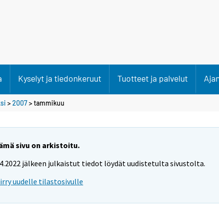
a
Kyselyt ja tiedonkeruut
Tuotteet ja palvelut
Aja
si
>
2007
>
tammikuu
ämä sivu on arkistoitu.
.4.2022 jälkeen julkaistut tiedot löydät uudistetulta sivustolta.
iirry uudelle tilastosivulle