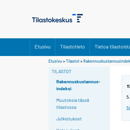
Etusivu
Tilastotieto
Tietoa tilastoist
Etusivu
>
Tilastot
>
Rakennuskustannusindek
TILASTOT
Rakennuskustannus-
T
indeksi
5
Muutoksia tässä
tilastossa
S
Julkistukset