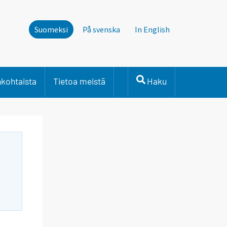
Suomeksi
På svenska
In English
nkohtaista
Tietoa meistä
Haku