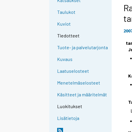
Katsaukset
Ra
Taulukot
t
Kuviot
200
Tiedotteet
ta
Tuote- ja palvelutarjonta
J
Kuvaus
Laatuselosteet
K
Menetelmäselosteet
Käsitteet ja määritelmät
T
Luokitukset
Lisätietoja