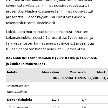
rakennustarvikkeiden hinnat nousivat vuodessa 2,9
prosenttia. Muiden kustannusten hinnat nousivat 1,9
prosenttia. Tiedot käyvät ilmi Tilastokeskuksen
rakennuskustannusindeksistä.
Lokakuusta marraskuuhun rakennuskustannusten
kokonaisindeksi nousi 0,1 prosenttia. Työpanosten ja
tarvikepanosten hinnat nousivat myös 0,1 prosenttia.
Muiden panosten hinnat nousivat 0,3 prosenttia.
Rakennuskustannusindeksi (2000 = 100) ja sen vuosi-
ja kuukausimuutokset
Indeksi
Marraskuu
Muutos-%
Muuto
2005
11/2004 -11/2005
10/2005 - 11/
Ammattimainen
rakentaminen
Kokonaisindeksi
112,2
2,7
Työpanokset
112,4
2,9