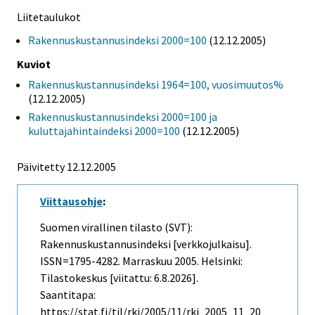
Liitetaulukot
Rakennuskustannusindeksi 2000=100
(12.12.2005)
Kuviot
Rakennuskustannusindeksi 1964=100, vuosimuutos%
(12.12.2005)
Rakennuskustannusindeksi 2000=100 ja
kuluttajahintaindeksi 2000=100
(12.12.2005)
Päivitetty
12.12.2005
Viittausohje
:
Suomen virallinen tilasto (SVT):
Rakennuskustannusindeksi [verkkojulkaisu].
ISSN=1795-4282.
Marraskuu
2005. Helsinki:
Tilastokeskus [viitattu: 6.8.2026].
Saantitapa:
https://stat.fi/til/rki/2005/11/rki_2005_11_20