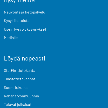
Neuvonta ja tietopalvelu
Kysy tilastoista
Usein kysytyt kysymykset
Medialle
Löydä nopeasti
StatFin-tietokanta
Tilastotietokannat
Suomi lukuina
Rahanarvonmuunnin
Tulevat julkaisut