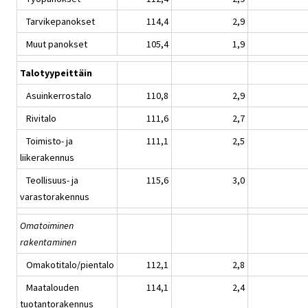
Tarvikepanokset
114,4
2,9
Muut panokset
105,4
1,9
Talotyypeittäin
Asuinkerrostalo
110,8
2,9
Rivitalo
111,6
2,7
Toimisto- ja
111,1
2,5
liikerakennus
Teollisuus- ja
115,6
3,0
varastorakennus
Omatoiminen
rakentaminen
Omakotitalo/pientalo
112,1
2,8
Maatalouden
114,1
2,4
tuotantorakennus