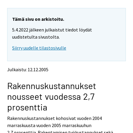
i
i
r
r
r
r
y
y
Tämä sivu on arkistoitu.
t
t
5.4.2022 jälkeen julkaistut tiedot löydät
t
t
o
o
uudistetulta sivustolta.
i
i
Siirry uudelle tilastosivulle
s
s
e
e
e
e
n
n
Julkaistu: 12.12.2005
p
p
a
a
Rakennuskustannukset
l
l
v
v
nousseet vuodessa 2,7
e
e
l
l
prosenttia
u
u
u
u
Rakennuskustannukset kohosivat vuoden 2004
n
n
marraskuusta vuoden 2005 marraskuuhun
.
.
2,7 prosenttia. Rakentamisen työkustannukset sekä