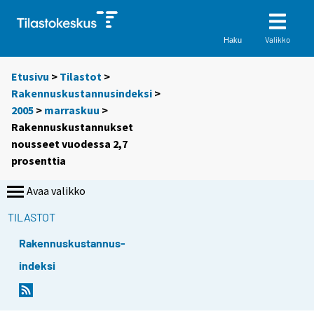
Valikko
Haku
Etusivu
>
Tilastot
>
Rakennuskustannusindeksi
>
2005
>
marraskuu
>
Rakennuskustannukset
nousseet vuodessa 2,7
prosenttia
Avaa valikko
TILASTOT
Rakennuskustannus-
indeksi
S
S
i
i