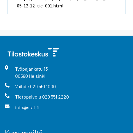
05-12-12_tie_001.html
Työpajankatu
13
00580
Helsinki
Vaihde
029 551 1000
Tietopalvelu
029 551 2220
info@stat.fi
Kysy meiltä