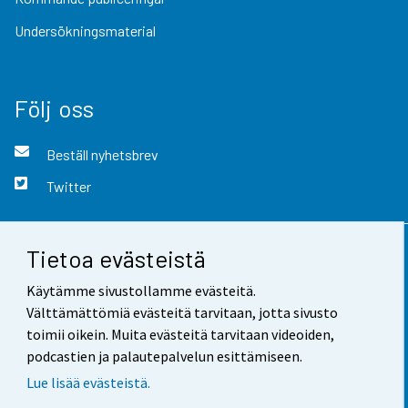
Undersökningsmaterial
Följ oss
Beställ nyhetsbrev
Twitter
Tietoa evästeistä
Kontaktinformation
Käytämme sivustollamme evästeitä.
Respons
Välttämättömiä evästeitä tarvitaan, jotta sivusto
toimii oikein. Muita evästeitä tarvitaan videoiden,
Användarvillkor
podcastien ja palautepalvelun esittämiseen.
Dataskydd
Lue lisää evästeistä.