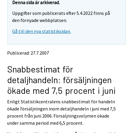
y
y
Denna sida är arkiverad.
t
t
Uppgifter som publicerats efter 5.4.2022 finns på
t
t
o
o
den förnyade webbplatsen.
i
i
Gå till den nya statistiksidan.
s
s
e
e
e
e
n
n
Publicerad: 27.7.2007
p
p
a
a
Snabbestimat för
l
l
v
v
detaljhandeln: försäljningen
e
e
l
l
ökade med 7,5 procent i juni
u
u
u
u
Enligt Statistikcentralens snabbestimat för handeln
n
n
ökade försäljningen inom detaljhandeln i juni med 7,5
.
.
procent från juni 2006. Försäljningsvolymen ökade
under samma period med 6,5 procent.