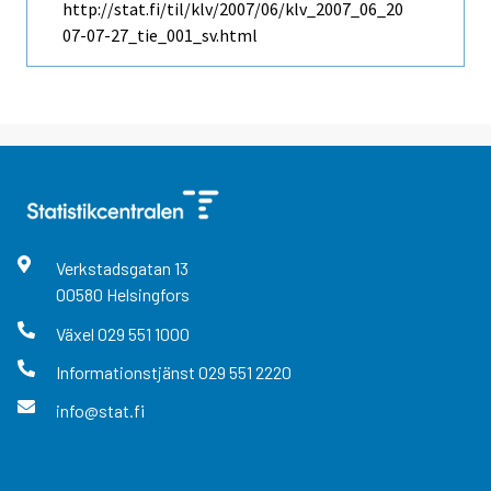
http://stat.fi/til/klv/2007/06/klv_2007_06_20
07-07-27_tie_001_sv.html
Verkstadsgatan
13
00580
Helsingfors
Växel
029 551 1000
Informationstjänst
029 551 2220
info@stat.fi