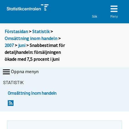
Meny
Sök
Förstasidan
>
Statistik
>
Omsättning inom handeln
>
2007
>
juni
> Snabbestimat för
detaljhandeln: försäljningen
ökade med 7,5 procent i juni
Öppna menyn
STATISTIK
Omsättning inom handeln
S
S
i
i
i
i
r
r
r
r