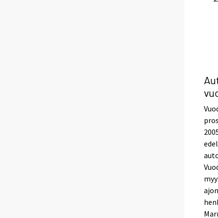
Au
vu
Vuo
pros
2005
ede
auto
Vuo
myyn
ajon
henk
Marr