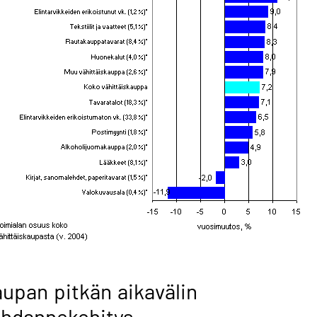
upan pitkän aikavälin
uhdannekehitys