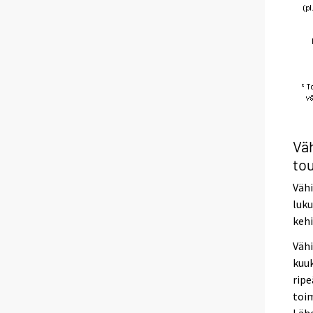
Väh
to
Väh
luku
kehi
Vähi
kuuk
ripe
toim