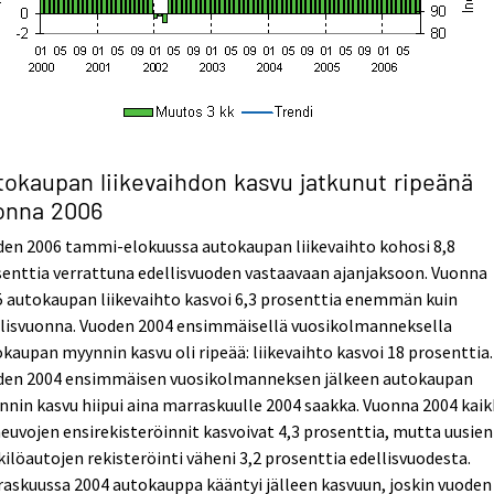
tokaupan liikevaihdon kasvu jatkunut ripeänä
onna 2006
den 2006 tammi-elokuussa autokaupan liikevaihto kohosi 8,8
enttia verrattuna edellisvuoden vastaavaan ajanjaksoon. Vuonna
 autokaupan liikevaihto kasvoi 6,3 prosenttia enemmän kuin
llisvuonna. Vuoden 2004 ensimmäisellä vuosikolmanneksella
kaupan myynnin kasvu oli ripeää: liikevaihto kasvoi 18 prosenttia.
den 2004 ensimmäisen vuosikolmanneksen jälkeen autokaupan
nin kasvu hiipui aina marraskuulle 2004 saakka. Vuonna 2004 kaik
euvojen ensirekisteröinnit kasvoivat 4,3 prosenttia, mutta uusien
ilöautojen rekisteröinti väheni 3,2 prosenttia edellisvuodesta.
askuussa 2004 autokauppa kääntyi jälleen kasvuun, joskin vuoden