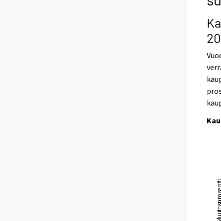
Ka
20
Vuod
verr
kaup
pros
kaup
Kau