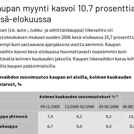
upan myynti kasvoi 10,7 prosentti
sä-elokuussa
an (sis. auto-, tukku- ja vähittäiskauppa) liikevaihto oli
astokeskuksen mukaan vuoden 2006 kesä-elokuussa 10,7 prosentti
rempi kuin vastaavana ajanjaksona vuotta aiemmin. Kaupan
kevaihto kasvoi kesä-elokuussa huomattavasti nopeammin kuin
tävällä kolmen kuukauden jaksolla. Kaupan liikevaihdon kasvu kiih
illa kaupan päätoimialoilla.
kevaihdon vuosimuutos kaupan eri aloilla, kolmen kuukauden
kiarvot, %
Kolmen kuukauden vuosimuutokset % *
09-11/2005
12/2005-02/2006
03-05/2006
06-08
ppa yhteensä
7,4
8,2
8,3
10
tokauppa
6,7
8,0
8,0
9,