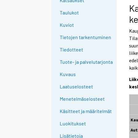
Katsaukset
Ka
Taulukot
ke
Kuviot
Kaup
Tietojen tarkentuminen
Til
suu
Tiedotteet
lii
edel
Tuote- ja palvelutarjonta
kaik
Kuvaus
Lii
kes
Laatuselosteet
Menetelmäselosteet
Käsitteet ja määritelmät
Kau
Luokitukset
Au
Lisätietoja