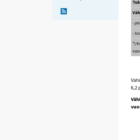
Tu
Väh
- p
- t
*) 
vuo
Vähi
6,2 
Väh
vuo