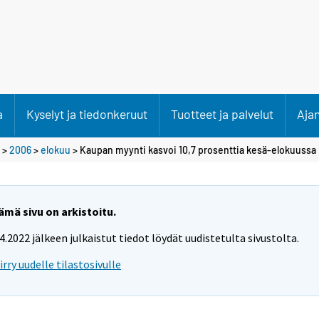
a
Kyselyt ja tiedonkeruut
Tuotteet ja palvelut
Aja
>
2006
>
elokuu
> Kaupan myynti kasvoi 10,7 prosenttia kesä-elokuussa
ämä sivu on arkistoitu.
.4.2022 jälkeen julkaistut tiedot löydät uudistetulta sivustolta.
iirry uudelle tilastosivulle