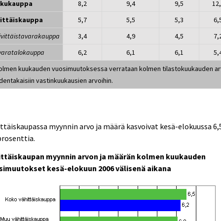
kkukauppa
8,2
9,4
9,5
12
ittäiskauppa
5,7
5,5
5,3
6,
äivittäistavarakauppa
3,4
4,9
4,5
7,
avaratalokauppa
6,2
6,1
6,1
5,
Kolmen kuukauden vuosimuutoksessa verrataan kolmen tilastokuukauden ar
dentakaisiin vastinkuukausien arvoihin.
ttäiskaupassa myynnin arvo ja määrä kasvoivat kesä-elokuussa 6,5
prosenttia.
ittäiskaupan myynnin arvon ja määrän kolmen kuukauden
simuutokset kesä-elokuun 2006 välisenä aikana