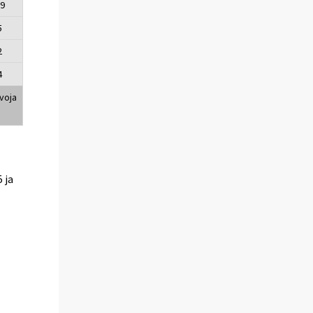
,9
5
2
4
voja
 ja