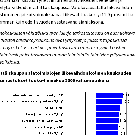
s samaan kasvuun yllettiin urheilutarvikkeiden, veneiden ja
ilytarvikkeiden vähittäiskaupassa. Valokuvausalalla liikevaihdon
stuminen jatkui voimakkaana. Liikevaihtoa kertyi 11,9 prosenttia
emmän kuin edellisvuoden vastaavana ajanjaksona.
stokeskuksen vähittäiskaupan lukuja tarkasteltaessa on huomioitava
 tilaston havaintoyksikköinä ovat yritykset ja joissain tapauksissa
ialayksiköt. Esimerkiksi päivittäistavarakaupan myynti koostuu
oimisesti päivittäistavarakaupan toimialalla toimivien yritysten kok
evaihdosta.
ittäiskaupan alatoimialojen liikevaihdon kolmen kuukauden
simuutokset touko-heinäkuu 2006 välisenä aikana