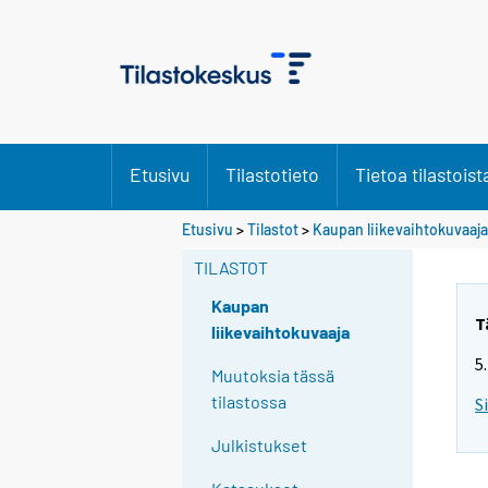
Etusivu
Tilastotieto
Tietoa tilastoist
Etusivu
>
Tilastot
>
Kaupan liikevaihtokuvaaja
TILASTOT
Kaupan
T
liikevaihtokuvaaja
5
Muutoksia tässä
tilastossa
S
Julkistukset