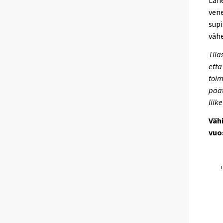
Lähe
vene
supi
väh
Tila
että
toim
päät
liik
Väh
vuo