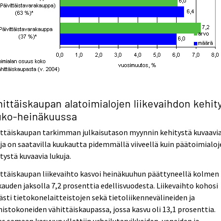
ittäiskaupan alatoimialojen liikevaihdon kehit
uko-heinäkuussa
ittäiskaupan tarkimman julkaisutason myynnin kehitystä kuvaavi
ja on saatavilla kuukautta pidemmällä viiveellä kuin päätoimialo
tystä kuvaavia lukuja.
ttäiskaupan liikevaihto kasvoi heinäkuuhun päättyneellä kolmen
auden jaksolla 7,2 prosenttia edellisvuodesta. Liikevaihto kohosi
ästi tietokonelaitteistojen sekä tietoliikennevälineiden ja
istokoneiden vähittäiskaupassa, jossa kasvu oli 13,1 prosenttia.