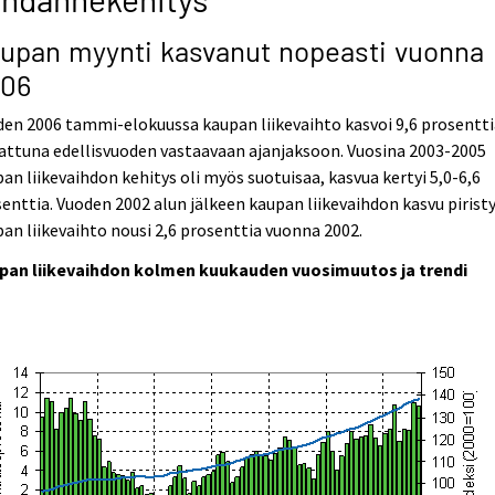
upan myynti kasvanut nopeasti vuonna
06
en 2006 tammi-elokuussa kaupan liikevaihto kasvoi 9,6 prosentti
attuna edellisvuoden vastaavaan ajanjaksoon. Vuosina 2003-2005
an liikevaihdon kehitys oli myös suotuisaa, kasvua kertyi 5,0-6,6
enttia. Vuoden 2002 alun jälkeen kaupan liikevaihdon kasvu piristyi
an liikevaihto nousi 2,6 prosenttia vuonna 2002.
pan liikevaihdon kolmen kuukauden vuosimuutos ja trendi