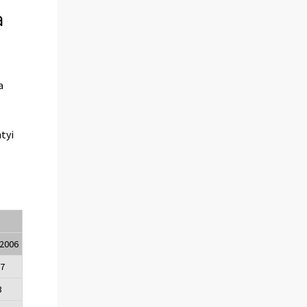
a
a
tyi
/2006
,7
3