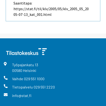
Saantitapa:
https://stat.fi/til/klv/2005/05/klv_2005_05_20
05-07-13_kat_001.html
Työpajankatu
13
00580
Helsinki
Vaihde
029 551 1000
Tietopalvelu
029 551 2220
info@stat.fi