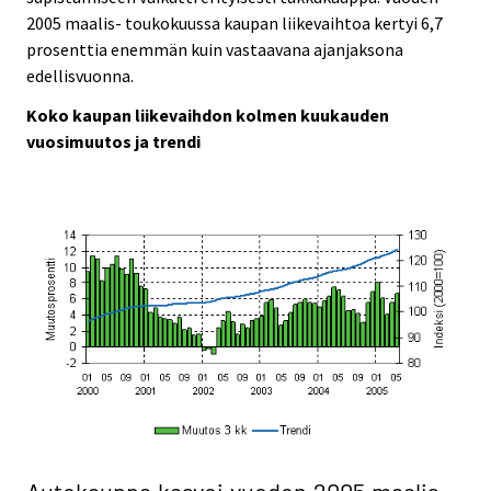
2005 maalis- toukokuussa kaupan liikevaihtoa kertyi 6,7
prosenttia enemmän kuin vastaavana ajanjaksona
edellisvuonna.
Koko kaupan liikevaihdon kolmen kuukauden
vuosimuutos ja trendi
Autokauppa kasvoi vuoden 2005 maalis-