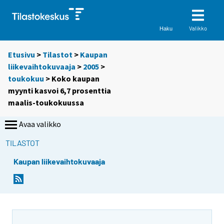
Valikko
Haku
Etusivu
>
Tilastot
>
Kaupan
liikevaihtokuvaaja
>
2005
>
toukokuu
> Koko kaupan
myynti kasvoi 6,7 prosenttia
maalis-toukokuussa
Avaa valikko
TILASTOT
Kaupan liikevaihtokuvaaja