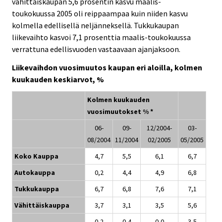
vähittäiskaupan 5,6 prosentin kasvu maalis-
toukokuussa 2005 oli reippaampaa kuin niiden kasvu
kolmella edellisellä neljänneksellä. Tukkukaupan
liikevaihto kasvoi 7,1 prosenttia maalis-toukokuussa
verrattuna edellisvuoden vastaavaan ajanjaksoon.
Liikevaihdon vuosimuutos kaupan eri aloilla, kolmen
kuukauden keskiarvot, %
Kolmen kuukauden
vuosimuutokset % *
06-
09-
12/2004-
03-
08/2004
11/2004
02/2005
05/2005
Koko Kauppa
4,7
5,5
6,1
6,7
Autokauppa
0,2
4,4
4,9
6,8
Tukkukauppa
6,7
6,8
7,6
7,1
Vähittäiskauppa
3,7
3,1
3,5
5,6
-
0,2
0,4
0,0
3,5