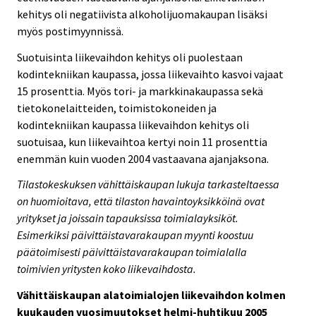
kehitys oli negatiivista alkoholijuomakaupan lisäksi
myös postimyynnissä.
Suotuisinta liikevaihdon kehitys oli puolestaan
kodintekniikan kaupassa, jossa liikevaihto kasvoi vajaat
15 prosenttia. Myös tori- ja markkinakaupassa sekä
tietokonelaitteiden, toimistokoneiden ja
kodintekniikan kaupassa liikevaihdon kehitys oli
suotuisaa, kun liikevaihtoa kertyi noin 11 prosenttia
enemmän kuin vuoden 2004 vastaavana ajanjaksona.
Tilastokeskuksen vähittäiskaupan lukuja tarkasteltaessa
on huomioitava, että tilaston havaintoyksikköinä ovat
yritykset ja joissain tapauksissa toimialayksiköt.
Esimerkiksi päivittäistavarakaupan myynti koostuu
päätoimisesti päivittäistavarakaupan toimialalla
toimivien yritysten koko liikevaihdosta.
Vähittäiskaupan alatoimialojen liikevaihdon kolmen
kuukauden vuosimuutokset helmi-huhtikuu 2005