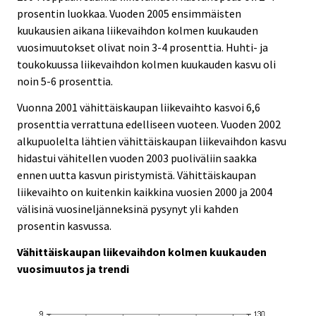
prosentin luokkaa. Vuoden 2005 ensimmäisten
kuukausien aikana liikevaihdon kolmen kuukauden
vuosimuutokset olivat noin 3-4 prosenttia. Huhti- ja
toukokuussa liikevaihdon kolmen kuukauden kasvu oli
noin 5-6 prosenttia.
Vuonna 2001 vähittäiskaupan liikevaihto kasvoi 6,6
prosenttia verrattuna edelliseen vuoteen. Vuoden 2002
alkupuolelta lähtien vähittäiskaupan liikevaihdon kasvu
hidastui vähitellen vuoden 2003 puoliväliin saakka
ennen uutta kasvun piristymistä. Vähittäiskaupan
liikevaihto on kuitenkin kaikkina vuosien 2000 ja 2004
välisinä vuosineljänneksinä pysynyt yli kahden
prosentin kasvussa.
Vähittäiskaupan liikevaihdon kolmen kuukauden
vuosimuutos ja trendi