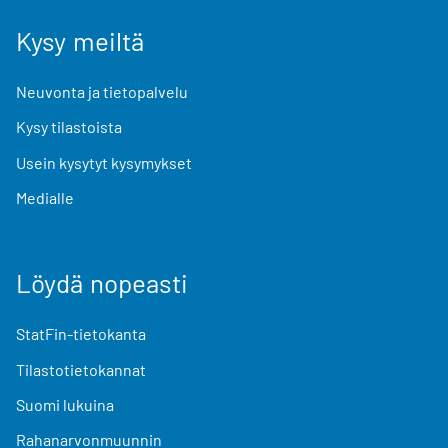
Kysy meiltä
Neuvonta ja tietopalvelu
Kysy tilastoista
Usein kysytyt kysymykset
Medialle
Löydä nopeasti
StatFin-tietokanta
Tilastotietokannat
Suomi lukuina
Rahanarvonmuunnin