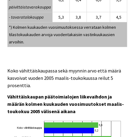
päivittäistavarakauppa
- tavaratalokauppa
5,3
3,8
3,7
4,5
*) Kolmen kuukauden vuosimuutoksessa verrataan kolmen
tilastokuukauden arvoja vuodentakaisiin vastinkuukausien
arvoihin.
Koko vähittäiskaupassa sekä myynnin arvo että määrä
kasvoivat vuoden 2005 maalis-toukokuussa reilut 5
prosenttia.
Vähittäiskaupan päätoimialojen liikevaihdon ja
määrän kolmen kuukauden vuosimuutokset maalis-
toukokuu 2005 välisenä aikana