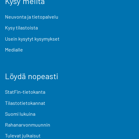
Kysy meiltä
Neuvonta ja tietopalvelu
Kysy tilastoista
Usein kysytyt kysymykset
Medialle
Löydä nopeasti
StatFin-tietokanta
Tilastotietokannat
Suomi lukuina
Rahanarvonmuunnin
Tulevat julkaisut