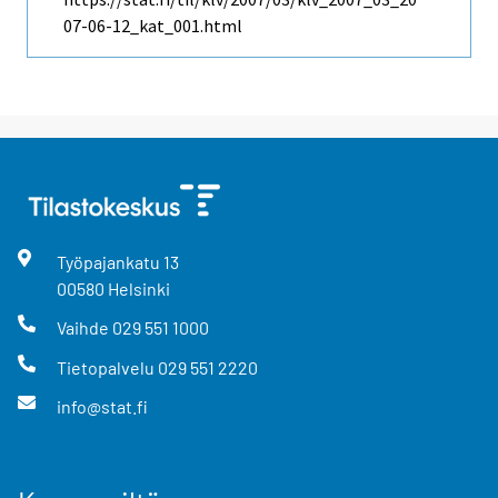
07-06-12_kat_001.html
Työpajankatu
13
00580
Helsinki
Vaihde
029 551 1000
Tietopalvelu
029 551 2220
info@stat.fi