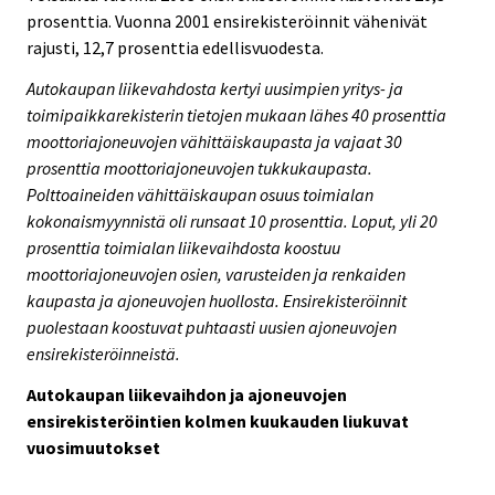
prosenttia. Vuonna 2001 ensirekisteröinnit vähenivät
rajusti, 12,7 prosenttia edellisvuodesta.
Autokaupan liikevahdosta kertyi uusimpien yritys- ja
toimipaikkarekisterin tietojen mukaan lähes 40 prosenttia
moottoriajoneuvojen vähittäiskaupasta ja vajaat 30
prosenttia moottoriajoneuvojen tukkukaupasta.
Polttoaineiden vähittäiskaupan osuus toimialan
kokonaismyynnistä oli runsaat 10 prosenttia. Loput, yli 20
prosenttia toimialan liikevaihdosta koostuu
moottoriajoneuvojen osien, varusteiden ja renkaiden
kaupasta ja ajoneuvojen huollosta. Ensirekisteröinnit
puolestaan koostuvat puhtaasti uusien ajoneuvojen
ensirekisteröinneistä.
Autokaupan liikevaihdon ja ajoneuvojen
ensirekisteröintien kolmen kuukauden liukuvat
vuosimuutokset