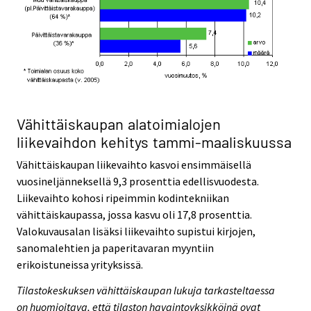
Vähittäiskaupan alatoimialojen
liikevaihdon kehitys tammi-maaliskuussa
Vähittäiskaupan liikevaihto kasvoi ensimmäisellä
vuosineljänneksellä 9,3 prosenttia edellisvuodesta.
Liikevaihto kohosi ripeimmin kodintekniikan
vähittäiskaupassa, jossa kasvu oli 17,8 prosenttia.
Valokuvausalan lisäksi liikevaihto supistui kirjojen,
sanomalehtien ja paperitavaran myyntiin
erikoistuneissa yrityksissä.
Tilastokeskuksen vähittäiskaupan lukuja tarkasteltaessa
on huomioitava, että tilaston havaintoyksikköinä ovat