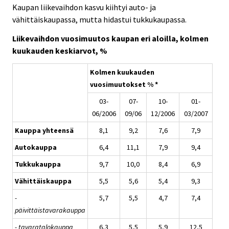
Kaupan liikevaihdon kasvu kiihtyi auto- ja
vähittäiskaupassa, mutta hidastui tukkukaupassa.
Liikevaihdon vuosimuutos kaupan eri aloilla, kolmen
kuukauden keskiarvot, %
Kolmen kuukauden
vuosimuutokset % *
03-
07-
10-
01-
06/2006
09/06
12/2006
03/2007
Kauppa yhteensä
8,1
9,2
7,6
7,9
Autokauppa
6,4
11,1
7,9
9,4
Tukkukauppa
9,7
10,0
8,4
6,9
Vähittäiskauppa
5,5
5,6
5,4
9,3
-
5,7
5,5
4,7
7,4
päivittäistavarakauppa
- tavaratalokauppa
6,3
5,5
5,9
12,5