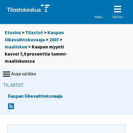
Valikko
Haku
Etusivu
>
Tilastot
>
Kaupan
liikevaihtokuvaaja
>
2007
>
maaliskuu
> Kaupan myynti
kasvoi 7,9 prosenttia tammi-
maaliskuussa
Avaa valikko
TILASTOT
Kaupan liikevaihtokuvaaja