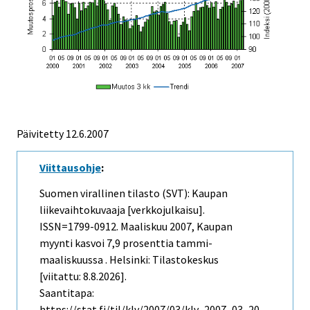
Päivitetty
12.6.2007
Viittausohje
:
Suomen virallinen tilasto (SVT): Kaupan
liikevaihtokuvaaja [verkkojulkaisu].
ISSN=1799-0912.
Maaliskuu
2007, Kaupan
myynti kasvoi 7,9 prosenttia tammi-
maaliskuussa . Helsinki: Tilastokeskus
[viitattu: 8.8.2026].
Saantitapa:
https://stat.fi/til/klv/2007/03/klv_2007_03_20