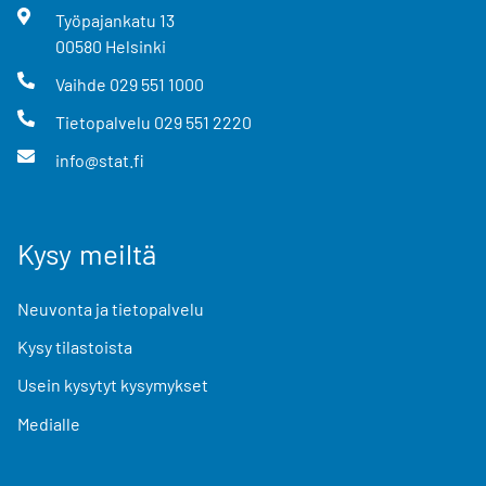
Työpajankatu
13
00580
Helsinki
Vaihde
029 551 1000
Tietopalvelu
029 551 2220
info@stat.fi
Kysy meiltä
Neuvonta ja tietopalvelu
Kysy tilastoista
Usein kysytyt kysymykset
Medialle