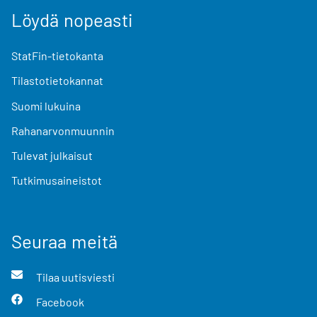
Löydä nopeasti
StatFin-tietokanta
Tilastotietokannat
Suomi lukuina
Rahanarvonmuunnin
Tulevat julkaisut
Tutkimusaineistot
Seuraa meitä
Tilaa uutisviesti
Facebook