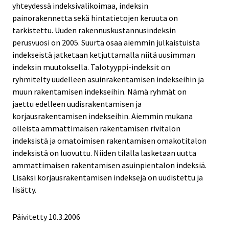
yhteydessä indeksivalikoimaa, indeksin
painorakennetta sekä hintatietojen keruuta on
tarkistettu. Uuden rakennuskustannusindeksin
perusvuosi on 2005. Suurta osaa aiemmin julkaistuista
indekseistä jatketaan ketjuttamalla niitä uusimman
indeksin muutoksella. Talotyyppi-indeksit on
ryhmitelty uudelleen asuinrakentamisen indekseihin ja
muun rakentamisen indekseihin. Nämä ryhmät on
jaettu edelleen uudisrakentamisen ja
korjausrakentamisen indekseihin. Aiemmin mukana
olleista ammattimaisen rakentamisen rivitalon
indeksistä ja omatoimisen rakentamisen omakotitalon
indeksistä on luovuttu. Niiden tilalla lasketaan uutta
ammattimaisen rakentamisen asuinpientalon indeksiä.
Lisäksi korjausrakentamisen indeksejä on uudistettu ja
lisätty.
Päivitetty
10.3.2006