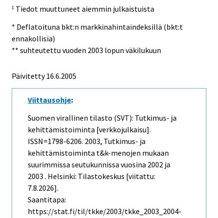
Tiedot muuttuneet aiemmin julkaistuista
1
* Deflatoituna bkt:n markkinahintaindeksillä (bkt:t
ennakollisia)
** suhteutettu vuoden 2003 lopun väkilukuun
Päivitetty
16.6.2005
Viittausohje
:
Suomen virallinen tilasto (SVT): Tutkimus- ja
kehittämistoiminta [verkkojulkaisu].
ISSN=1798-6206. 2003, Tutkimus- ja
kehittämistoiminta t&k-menojen mukaan
suurimmissa seutukunnissa vuosina 2002 ja
2003 . Helsinki: Tilastokeskus [viitattu:
7.8.2026].
Saantitapa:
https://stat.fi/til/tkke/2003/tkke_2003_2004-