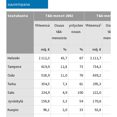
suurempana
Seutukunta
T&k-menot 2002
T&k-menot 
Yhteensä
Osuus
yritysten
Yhteensä
Osuus
1
t&k-
osuus
t&k-
menoista
menoist
milj. €
%
%
milj. €
Helsinki
2 112,3
43,7
67
2 112,7
42,
Tampere
619,9
12,8
73
734,3
14,
Oulu
528,9
11,0
76
639,2
12,
Turku
354,5
7,3
61
295,3
5,
Salo
234,9
4,9
100
222,0
4,
Jyväskylä
158,8
3,3
54
170,6
3,
Kuopio
98,1
2,0
33
92,8
1,