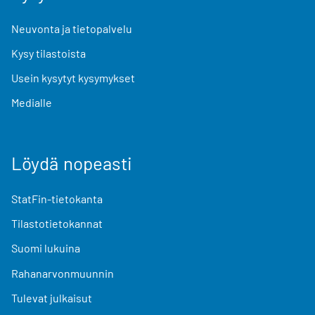
Neuvonta ja tietopalvelu
Kysy tilastoista
Usein kysytyt kysymykset
Medialle
Löydä nopeasti
StatFin-tietokanta
Tilastotietokannat
Suomi lukuina
Rahanarvonmuunnin
Tulevat julkaisut