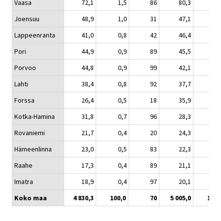
Vaasa
72,1
1,5
86
80,3
1,
Joensuu
48,9
1,0
31
47,1
0,
Lappeenranta
41,0
0,8
42
46,4
0,
Pori
44,9
0,9
89
45,5
0,
Porvoo
44,8
0,9
99
42,1
0,
Lahti
38,4
0,8
92
37,7
0,
Forssa
26,4
0,5
18
35,9
0,
Kotka-Hamina
31,8
0,7
96
28,3
0,
Rovaniemi
21,7
0,4
20
24,3
0,
Hämeenlinna
23,0
0,5
83
22,3
0,
Raahe
17,3
0,4
89
21,1
0,
Imatra
18,9
0,4
97
20,1
0,
Koko maa
4 830,3
100,0
70
5 005,0
100,