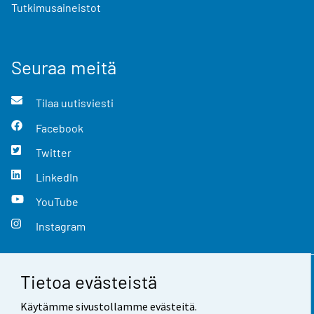
Tutkimusaineistot
Seuraa meitä
Tilaa uutisviesti
Facebook
Twitter
LinkedIn
YouTube
Instagram
Tietoa evästeistä
Yhteystiedot
Käytämme sivustollamme evästeitä.
Palaute