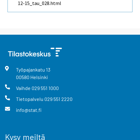
12-15_tau_028.html
Työpajankatu
13
00580
Helsinki
Vaihde
029 551 1000
Tietopalvelu
029 551 2220
info@stat.fi
Kysy meiltä