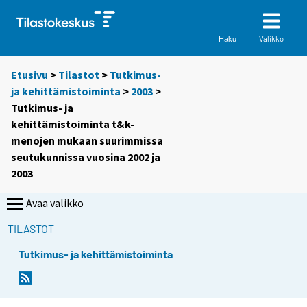
Valikko
Haku
Etusivu
>
Tilastot
>
Tutkimus-
ja kehittämistoiminta
>
2003
>
Tutkimus- ja
kehittämistoiminta t&k-
menojen mukaan suurimmissa
seutukunnissa vuosina 2002 ja
2003
Avaa valikko
TILASTOT
Tutkimus- ja kehittämistoiminta