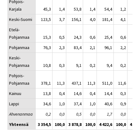
Pohjois-
Karjala
45,3
1,4
53,8
1,4
54,4
1,2
56
Keski-Suomi
123,5
3,7
156,1
4,0
181,4
4,1
174
Etelä-
Pohjanmaa
15,3
0,5
24,3
0,6
25,4
0,6
22
Pohjanmaa
76,3
2,3
83,4
2,1
96,1
2,2
90
Keski-
Pohjanmaa
10,8
0,3
9,1
0,2
9,4
0,2
10
Pohjois-
Pohjanmaa
378,1
11,3
437,1
11,3
511,0
11,6
527
Kainuu
13,8
0,4
14,6
0,4
14,4
0,3
16
Lappi
34,6
1,0
37,4
1,0
40,6
0,9
37
Ahvenanmaa
0,2
0,0
0,5
0,0
1,7
0,0
1
Yhteensä
3 354,5
100,0
3 878,8
100,0
4 422,6
100,0
4 619