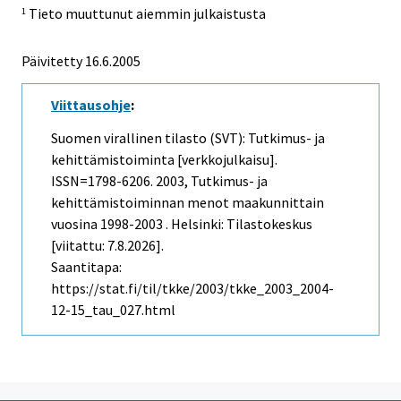
Tieto muuttunut aiemmin julkaistusta
1
Päivitetty
16.6.2005
Viittausohje
:
Suomen virallinen tilasto (SVT): Tutkimus- ja
kehittämistoiminta [verkkojulkaisu].
ISSN=1798-6206. 2003, Tutkimus- ja
kehittämistoiminnan menot maakunnittain
vuosina 1998-2003 . Helsinki: Tilastokeskus
[viitattu: 7.8.2026].
Saantitapa:
https://stat.fi/til/tkke/2003/tkke_2003_2004-
12-15_tau_027.html