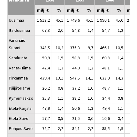
Maakunta
1998
1999
2000
milj. €
%
milj. €
%
milj. €
%
milj.
Uusimaa
1 513,2
45,1
1 749,6
45,1
1 990,1
45,0
2 057
Itä-Uusimaa
67,3
2,0
54,8
1,4
54,7
1,2
65
Varsinais-
Suomi
343,5
10,2
375,3
9,7
466,1
10,5
466
Satakunta
50,9
1,5
58,8
1,5
60,8
1,4
74
Kanta-Häme
42,4
1,3
44,9
1,2
48,1
1,1
58
Pirkanmaa
439,4
13,1
547,5
14,1
633,9
14,3
694
Päijät-Häme
26,2
0,8
37,2
1,0
48,7
1,1
52
Kymenlaakso
35,3
1,1
38,2
1,0
34,4
0,8
37
Etelä-Karjala
47,9
1,4
50,6
1,3
49,4
1,1
55
Etelä-Savo
17,7
0,5
21,5
0,6
16,6
0,4
18
Pohjois-Savo
72,7
2,2
84,1
2,2
85,5
1,9
100