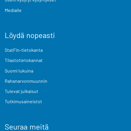
Medialle
Löydä nopeasti
StatFin-tietokanta
Tilastotietokannat
Suomi lukuina
Rahanarvonmuunnin
Tulevat julkaisut
Tutkimusaineistot
Seuraa meitä