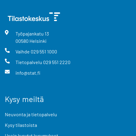
Työpajankatu
13
00580
Helsinki
Vaihde
029 551 1000
Tietopalvelu
029 551 2220
info@stat.fi
Kysy meiltä
Neuvonta ja tietopalvelu
Kysy tilastoista
Usein kysytyt kysymykset