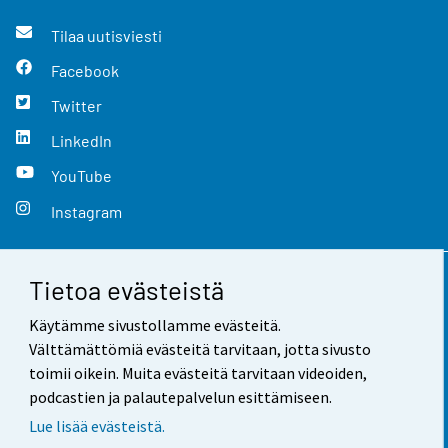
Tilaa uutisviesti
Facebook
Twitter
LinkedIn
YouTube
Instagram
Tietoa evästeistä
Yhteystiedot
Käytämme sivustollamme evästeitä.
Palaute
Välttämättömiä evästeitä tarvitaan, jotta sivusto
toimii oikein. Muita evästeitä tarvitaan videoiden,
Käyttöehdot
podcastien ja palautepalvelun esittämiseen.
Tietosuoja
Lue lisää evästeistä.