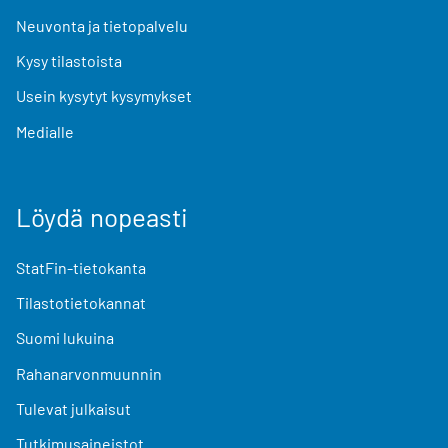
Neuvonta ja tietopalvelu
Kysy tilastoista
Usein kysytyt kysymykset
Medialle
Löydä nopeasti
StatFin-tietokanta
Tilastotietokannat
Suomi lukuina
Rahanarvonmuunnin
Tulevat julkaisut
Tutkimusaineistot