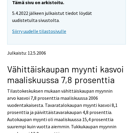
y
y
Tämä sivu on arkistoitu.
t
t
5.4.2022 jälkeen julkaistut tiedot löydät
t
t
o
o
uudistetulta sivustolta.
i
i
Siirry uudelle tilastosivulle
s
s
e
e
e
e
n
n
Julkaistu: 12.5.2006
p
p
a
a
Vähittäiskaupan myynti kasvoi
l
l
v
v
maaliskuussa 7,8 prosenttia
e
e
l
l
Tilastokeskuksen mukaan vähittäiskaupan myynnin
u
u
u
u
arvo kasvoi 7,8 prosenttia maaliskuussa 2006
n
n
vuodentakaisesta. Tavaratalokaupan myynti kasvoi 8,1
.
.
prosenttia ja päivittäistavarakaupan 4,8 prosenttia.
Autokaupan myynti oli maaliskuussa 15,4 prosenttia
suurempi kuin vuotta aiemmin. Tukkukaupan myynnin