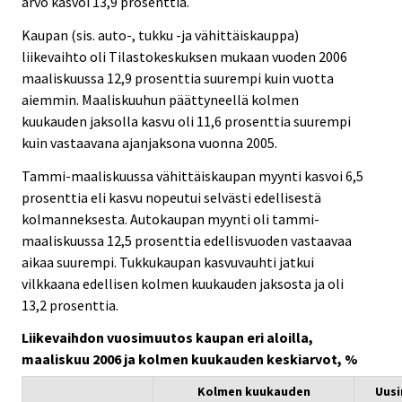
arvo kasvoi 13,9 prosenttia.
Kaupan (sis. auto-, tukku -ja vähittäiskauppa)
liikevaihto oli Tilastokeskuksen mukaan vuoden 2006
maaliskuussa 12,9 prosenttia suurempi kuin vuotta
aiemmin. Maaliskuuhun päättyneellä kolmen
kuukauden jaksolla kasvu oli 11,6 prosenttia suurempi
kuin vastaavana ajanjaksona vuonna 2005.
Tammi-maaliskuussa vähittäiskaupan myynti kasvoi 6,5
prosenttia eli kasvu nopeutui selvästi edellisestä
kolmanneksesta. Autokaupan myynti oli tammi-
maaliskuussa 12,5 prosenttia edellisvuoden vastaavaa
aikaa suurempi. Tukkukaupan kasvuvauhti jatkui
vilkkaana edellisen kolmen kuukauden jaksosta ja oli
13,2 prosenttia.
Liikevaihdon vuosimuutos kaupan eri aloilla,
maaliskuu 2006 ja kolmen kuukauden keskiarvot, %
Kolmen kuukauden
Uus