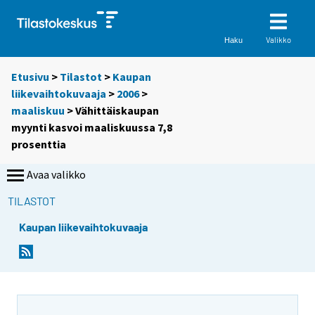
Valikko
Haku
Etusivu
>
Tilastot
>
Kaupan
liikevaihtokuvaaja
>
2006
>
maaliskuu
> Vähittäiskaupan
myynti kasvoi maaliskuussa 7,8
prosenttia
Avaa valikko
TILASTOT
Kaupan liikevaihtokuvaaja
S
S
i
i
i
i
r
r
r
r