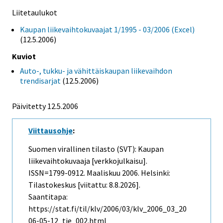
Liitetaulukot
Kaupan liikevaihtokuvaajat 1/1995 - 03/2006 (Excel)
(12.5.2006)
Kuviot
Auto-, tukku- ja vähittäiskaupan liikevaihdon
trendisarjat
(12.5.2006)
Päivitetty
12.5.2006
Viittausohje
:
Suomen virallinen tilasto (SVT): Kaupan
liikevaihtokuvaaja [verkkojulkaisu].
ISSN=1799-0912.
Maaliskuu
2006. Helsinki:
Tilastokeskus [viitattu: 8.8.2026].
Saantitapa:
https://stat.fi/til/klv/2006/03/klv_2006_03_20
06-05-12_tie_002.html