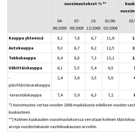
vuosimuutokset % **
kuuk
vuosim
04-
07-
10-
01/06-
03
06/2005
09/2005
12/2005
03/2006
Kauppa yhteensä
8,1
7,6
6,7
11,6
1
Autokauppa
9,3
6,7
6,2
12,5
1
Tukkukauppa
8,4
8,8
7,3
13,2
1
Vähittäiskauppa
6,1
5,5
5,4
6,5
-
2,4
3,6
3,5
5,0
päivittäistavarakauppa
-tavaratalokauppa
7,4
5,9
6,3
7,2
*) Vuosimuutos vertaa vuoden 2006 maaliskuuta edellisen vuoden vas
kuukauteen.
**) Kolmen kuukauden vuosimuutoksessa verrataan kolmen tilastoku
arvoja vuodentakaisiin vastinkuukausien arvoihin.