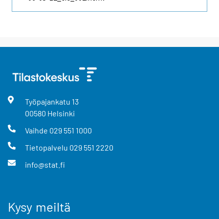
Työpajankatu
13
00580
Helsinki
Vaihde
029 551 1000
Tietopalvelu
029 551 2220
info@stat.fi
Kysy meiltä