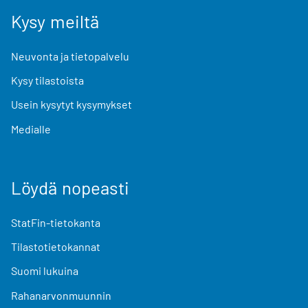
Kysy meiltä
Neuvonta ja tietopalvelu
Kysy tilastoista
Usein kysytyt kysymykset
Medialle
Löydä nopeasti
StatFin-tietokanta
Tilastotietokannat
Suomi lukuina
Rahanarvonmuunnin