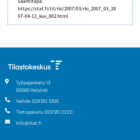
Saantitapa:
https://stat.fi/til/rki/2007/03/rki_2007_03_20
07-04-12_kuv_002.html
Työpajankatu
13
00580
Helsinki
Vaihde
029 551 1000
Tietopalvelu
029 551 2220
info@stat.fi