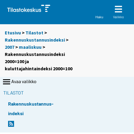
Valikko
Haku
Etusivu
>
Tilastot
>
Rakennuskustannusindeksi
>
2007
>
maaliskuu
>
Rakennuskustannusindeksi
2000=100 ja
kuluttajahintaindeksi 2000=100
Avaa valikko
TILASTOT
Rakennuskustannus-
indeksi