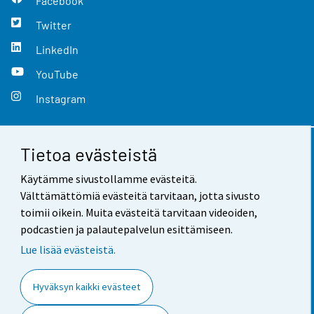
Facebook
Twitter
LinkedIn
YouTube
Instagram
Tietoa evästeistä
Yhteystiedot
Käytämme sivustollamme evästeitä.
Palaute
Välttämättömiä evästeitä tarvitaan, jotta sivusto
toimii oikein. Muita evästeitä tarvitaan videoiden,
Käyttöehdot
podcastien ja palautepalvelun esittämiseen.
Tietosuoja
Lue lisää evästeistä.
Saavutettavuus
Hyväksyn kaikki evästeet
Tietoa sivustosta