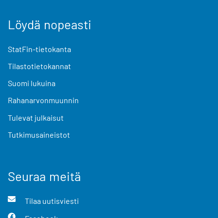
Löydä nopeasti
StatFin-tietokanta
Tilastotietokannat
Suomi lukuina
Rahanarvonmuunnin
Tulevat julkaisut
Tutkimusaineistot
Seuraa meitä
Tilaa uutisviesti