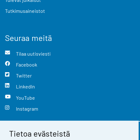
Tutkimusaineistot
Seuraa meitä
Tilaa uutisviesti
Facebook
Twitter
LinkedIn
YouTube
Instagram
Tietoa evästeistä
Yhteystiedot