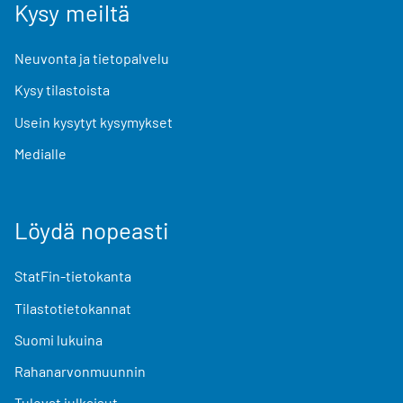
Kysy meiltä
Neuvonta ja tietopalvelu
Kysy tilastoista
Usein kysytyt kysymykset
Medialle
Löydä nopeasti
StatFin-tietokanta
Tilastotietokannat
Suomi lukuina
Rahanarvonmuunnin
Tulevat julkaisut