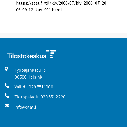
https://stat.fi/til/klv/2006/07/klv_2006_07_20
06-09-12_kuv_001.html
Työpajankatu
13
00580
Helsinki
Vaihde
029 551 1000
Tietopalvelu
029 551 2220
info@stat.fi