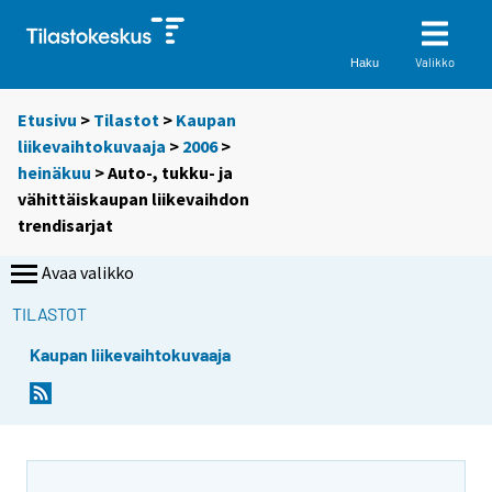
Valikko
Haku
Etusivu
>
Tilastot
>
Kaupan
liikevaihtokuvaaja
>
2006
>
heinäkuu
> Auto-, tukku- ja
vähittäiskaupan liikevaihdon
trendisarjat
Avaa valikko
TILASTOT
Kaupan liikevaihtokuvaaja