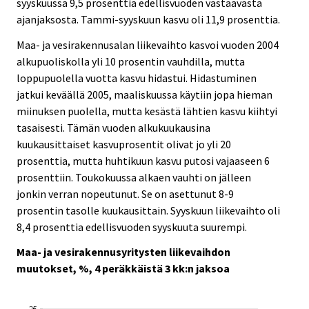
syyskuussa 9,5 prosenttia edellisvuoden vastaavasta
ajanjaksosta. Tammi-syyskuun kasvu oli 11,9 prosenttia.
Maa- ja vesirakennusalan liikevaihto kasvoi vuoden 2004
alkupuoliskolla yli 10 prosentin vauhdilla, mutta
loppupuolella vuotta kasvu hidastui. Hidastuminen
jatkui keväällä 2005, maaliskuussa käytiin jopa hieman
miinuksen puolella, mutta kesästä lähtien kasvu kiihtyi
tasaisesti. Tämän vuoden alkukuukausina
kuukausittaiset kasvuprosentit olivat jo yli 20
prosenttia, mutta huhtikuun kasvu putosi vajaaseen 6
prosenttiin. Toukokuussa alkaen vauhti on jälleen
jonkin verran nopeutunut. Se on asettunut 8-9
prosentin tasolle kuukausittain. Syyskuun liikevaihto oli
8,4 prosenttia edellisvuoden syyskuuta suurempi.
Maa- ja vesirakennusyritysten liikevaihdon
muutokset, %, 4 peräkkäistä 3 kk:n jaksoa