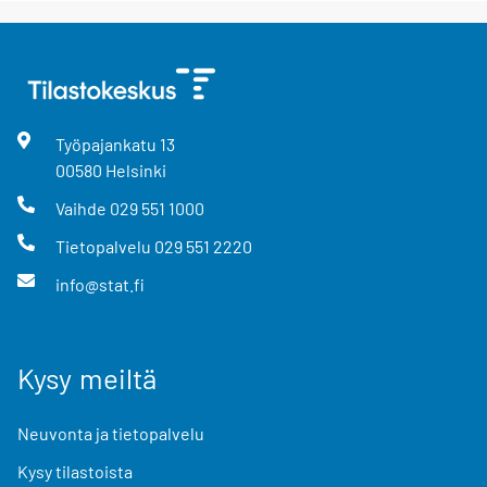
Työpajankatu
13
00580
Helsinki
Vaihde
029 551 1000
Tietopalvelu
029 551 2220
info@stat.fi
Kysy meiltä
Neuvonta ja tietopalvelu
Kysy tilastoista