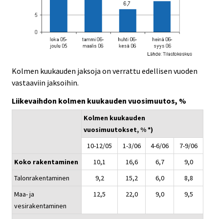
Kolmen kuukauden jaksoja on verrattu edellisen vuoden
vastaaviin jaksoihin.
Liikevaihdon kolmen kuukauden vuosimuutos, %
Kolmen kuukauden
vuosimuutokset, % *)
10-12/05
1-3/06
4-6/06
7-9/06
Koko rakentaminen
10,1
16,6
6,7
9,0
Talonrakentaminen
9,2
15,2
6,0
8,8
Maa- ja
12,5
22,0
9,0
9,5
vesirakentaminen