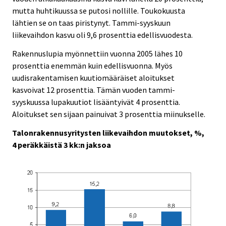
mutta huhtikuussa se putosi nollille. Toukokuusta
lähtien se on taas piristynyt. Tammi-syyskuun
liikevaihdon kasvu oli 9,6 prosenttia edellisvuodesta.
Rakennuslupia myönnettiin vuonna 2005 lähes 10
prosenttia enemmän kuin edellisvuonna. Myös
uudisrakentamisen kuutiomääräiset aloitukset
kasvoivat 12 prosenttia. Tämän vuoden tammi-
syyskuussa lupakuutiot lisääntyivät 4 prosenttia.
Aloitukset sen sijaan painuivat 3 prosenttia miinukselle.
Talonrakennusyritysten liikevaihdon muutokset, %,
4 peräkkäistä 3 kk:n jaksoa