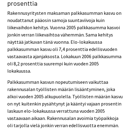
prosenttia
Rakennusyritysten maksaman palkkasumman kasvu on
noudattanut pääosin samoja suuntaviivoja kuin
liikevaihdon kehitys. Vuonna 2005 palkkasumma kasvoi
jonkin verran liikevaihtoa vähemmän. Sama kehitys
näyttää jatkuvan tänä vuonna. Elo-lokakuussa
palkkasumman kasvu oli 7,4 prosenttia edellisvuoden
vastaavasta ajanjaksosta. Lokakuun 2006 palkkasumma
oli 8,2 prosenttia suurempi kuin vuoden 2005
lokakuussa.
Palkkasumman kasvun nopeutumiseen vaikuttaa
rakennusalan työllisten määrän lisääntyminen, joka
alkoi vuoden 2005 alkupuolella. Työllisten määrän kasvu
on nyt kuitenkin pysähtynyt ja kääntyi vajaan prosentin
laskuun elo-lokakuussa verrattuna vuoden 2005
vastaavaan aikaan. Rakennusalan avoimia työpaikkoja
oli tarjolla vielä jonkin verran edellisvuotta enemmän.