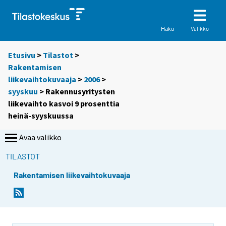
Valikko
Haku
Etusivu
>
Tilastot
>
Rakentamisen
liikevaihtokuvaaja
>
2006
>
syyskuu
> Rakennusyritysten
liikevaihto kasvoi 9 prosenttia
heinä-syyskuussa
Avaa valikko
TILASTOT
Rakentamisen liikevaihtokuvaaja