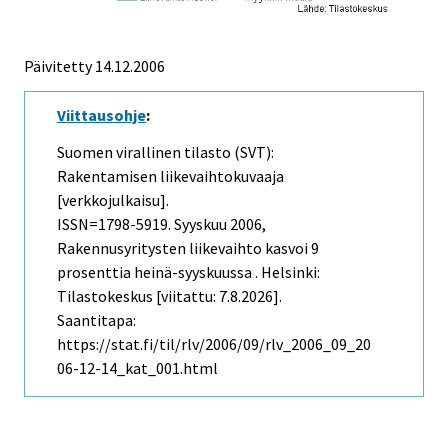
Päivitetty
14.12.2006
Viittausohje
:
Suomen virallinen tilasto (SVT):
Rakentamisen liikevaihtokuvaaja
[verkkojulkaisu].
ISSN=1798-5919.
Syyskuu
2006,
Rakennusyritysten liikevaihto kasvoi 9
prosenttia heinä-syyskuussa . Helsinki:
Tilastokeskus [viitattu: 7.8.2026].
Saantitapa:
https://stat.fi/til/rlv/2006/09/rlv_2006_09_20
06-12-14_kat_001.html