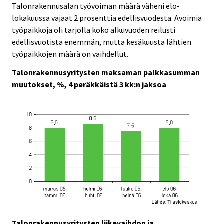
Talonrakennusalan työvoiman määrä väheni elo-
lokakuussa vajaat 2 prosenttia edellisvuodesta. Avoimia
työpaikkoja oli tarjolla koko alkuvuoden reilusti
edellisvuotista enemmän, mutta kesäkuusta lähtien
työpaikkojen määrä on vaihdellut.
Talonrakennusyritysten maksaman palkkasumman
muutokset, %, 4 peräkkäistä 3 kk:n jaksoa
Talonrakennusyritysten liikevaihdon ja