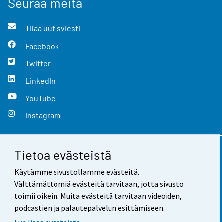
Seuraa meitä
Tilaa uutisviesti
Facebook
Twitter
LinkedIn
YouTube
Instagram
Tietoa evästeistä
Yhteystiedot
Käytämme sivustollamme evästeitä.
Palaute
Välttämättömiä evästeitä tarvitaan, jotta sivusto
toimii oikein. Muita evästeitä tarvitaan videoiden,
Käyttöehdot
podcastien ja palautepalvelun esittämiseen.
Tietosuoja