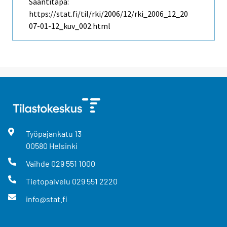
Saantitapa:
https://stat.fi/til/rki/2006/12/rki_2006_12_20
07-01-12_kuv_002.html
Työpajankatu
13
00580
Helsinki
Vaihde
029 551 1000
Tietopalvelu
029 551 2220
info@stat.fi