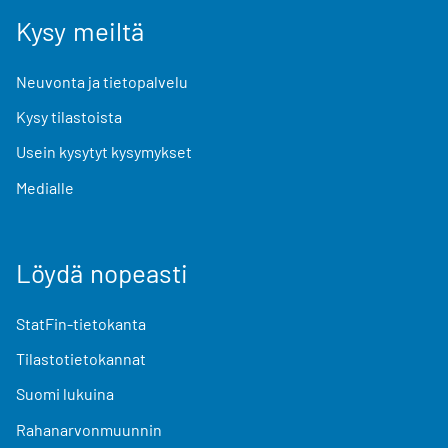
Kysy meiltä
Neuvonta ja tietopalvelu
Kysy tilastoista
Usein kysytyt kysymykset
Medialle
Löydä nopeasti
StatFin-tietokanta
Tilastotietokannat
Suomi lukuina
Rahanarvonmuunnin