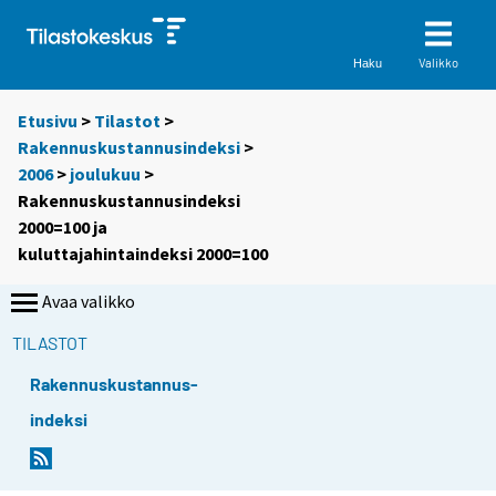
Valikko
Haku
Etusivu
>
Tilastot
>
Rakennuskustannusindeksi
>
2006
>
joulukuu
>
Rakennuskustannusindeksi
2000=100 ja
kuluttajahintaindeksi 2000=100
Avaa valikko
TILASTOT
Rakennuskustannus-
indeksi