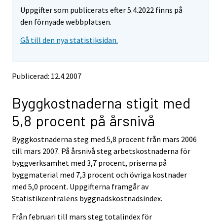
t
t
Uppgifter som publicerats efter 5.4.2022 finns på
a
a
r
r
den förnyade webbplatsen.
t
t
Gå till den nya statistiksidan.
i
i
l
l
l
l
e
e
Publicerad: 12.4.2007
n
n
a
a
Byggkostnaderna stigit med
n
n
n
n
5,8 procent på årsnivå
a
a
n
n
Byggkostnaderna steg med 5,8 procent från mars 2006
t
t
j
j
till mars 2007. På årsnivå steg arbetskostnaderna för
Ã
Ã
byggverksamhet med 3,7 procent, priserna på
¤
¤
byggmaterial med 7,3 procent och övriga kostnader
n
n
med 5,0 procent. Uppgifterna framgår av
s
s
Statistikcentralens byggnadskostnadsindex.
t
t
.
.
Från februari till mars steg totalindex för