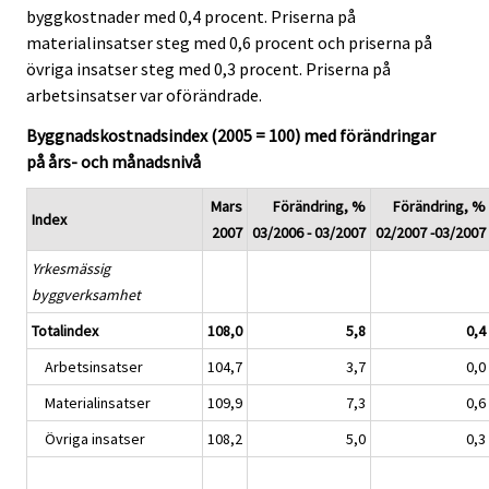
byggkostnader med 0,4 procent. Priserna på
materialinsatser steg med 0,6 procent och priserna på
övriga insatser steg med 0,3 procent. Priserna på
arbetsinsatser var oförändrade.
Byggnadskostnadsindex (2005 = 100) med förändringar
på års- och månadsnivå
Mars
Förändring, %
Förändring, %
Index
2007
03/2006 - 03/2007
02/2007 -03/2007
Yrkesmässig
byggverksamhet
Totalindex
108,0
5,8
0,4
Arbetsinsatser
104,7
3,7
0,0
Materialinsatser
109,9
7,3
0,6
Övriga insatser
108,2
5,0
0,3