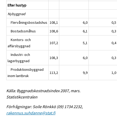
Efter hustyp
Nybyggnad
Flervåningsbostadshus
108,1
6,0
0,5
Bostadssmåhus
108,6
6,1
0,3
Kontors- och
107,2
5,1
0,4
affärsbyggnad
Industri- och
108,3
6,0
0,3
lagerbyggnad
Produktionsbyggnad
113,2
9,9
1,0
inom lantbruk
Källa: Byggnadskostnadsindex 2007, mars.
Statistikcentralen
Förfrågningar: Soile Rönkkö (09) 1734 2232,
rakennus.suhdanne@stat.fi