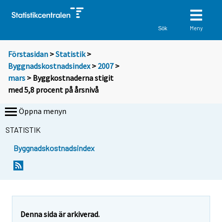
Meny
Sök
Förstasidan
>
Statistik
>
Byggnadskostnadsindex
>
2007
>
mars
> Byggkostnaderna stigit
med 5,8 procent på årsnivå
Öppna menyn
STATISTIK
Byggnadskostnadsindex
D
D
u
u
f
f
l
l
y
y
t
t
Denna sida är arkiverad.