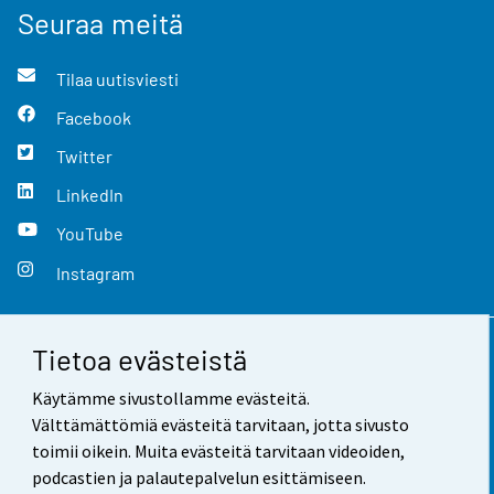
Seuraa meitä
Tilaa uutisviesti
Facebook
Twitter
LinkedIn
YouTube
Instagram
Tietoa evästeistä
Yhteystiedot
Käytämme sivustollamme evästeitä.
Palaute
Välttämättömiä evästeitä tarvitaan, jotta sivusto
toimii oikein. Muita evästeitä tarvitaan videoiden,
Käyttöehdot
podcastien ja palautepalvelun esittämiseen.