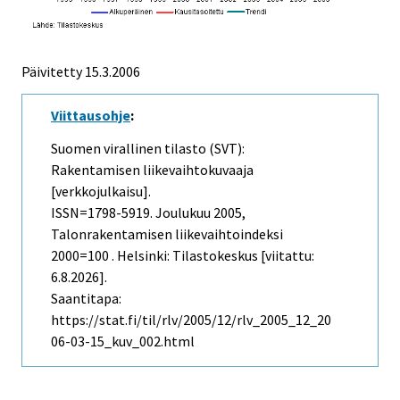
Päivitetty
15.3.2006
Viittausohje
:
Suomen virallinen tilasto (SVT):
Rakentamisen liikevaihtokuvaaja
[verkkojulkaisu].
ISSN=1798-5919.
Joulukuu
2005,
Talonrakentamisen liikevaihtoindeksi
2000=100 . Helsinki: Tilastokeskus [viitattu:
6.8.2026].
Saantitapa:
https://stat.fi/til/rlv/2005/12/rlv_2005_12_20
06-03-15_kuv_002.html