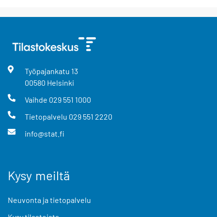
Työpajankatu
13
00580
Helsinki
Vaihde
029 551 1000
Tietopalvelu
029 551 2220
info@stat.fi
Kysy meiltä
Neuvonta ja tietopalvelu
Kysy tilastoista