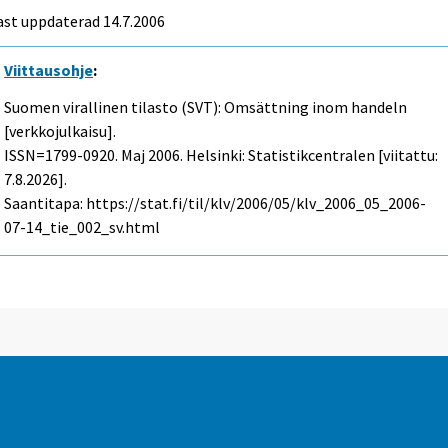
ast uppdaterad
14.7.2006
Viittausohje
:
Suomen virallinen tilasto (SVT): Omsättning inom handeln
[verkkojulkaisu].
ISSN=1799-0920.
Maj
2006. Helsinki: Statistikcentralen [viitattu:
7.8.2026].
Saantitapa: https://stat.fi/til/klv/2006/05/klv_2006_05_2006-
07-14_tie_002_sv.html