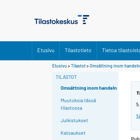
Etusivu
Tilastotieto
Tietoa tilastoist
S
S
Etusivu
>
Tilastot
>
Omsättning inom handeln
i
i
i
i
TILASTOT
r
r
r
r
Omsättning inom handeln
y
y
T
t
t
Muutoksia tässä
5
t
t
tilastossa
o
o
S
i
i
Julkistukset
s
s
e
e
Katsaukset
e
e
Publ