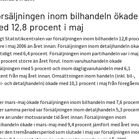
rsäljningen inom bilhandeln ökade
d 12,8 procent i maj
gt Statistikcentralen var försäljningen inom bilhandeln 12,8 pro
re i maj 2006 än året innan. Försäljningen inom detaljhandeln ök
idigt med 6,4 procent. Försäljningen inom partihandeln var i maj
 procent större än året förut. Inom varuhushandeln ökade
säljningen med 5 procent och inom dagligvaruhandeln med 6,1
ent från maj året innan. Omsättningen inom handeln (inkl. bil-,
i- och detaljhandeln) ökade med 10,1 procent i maj från föregåen
r mars-maj ökade försäljningen inom bilhandeln med 7,6 procent
r samma period var försäljningen inom detaljhandeln 5,3 procen
re än under motsvarande tid året innan. Försäljningen inom
ihandeln ökade i mars-maj med 9,4 procent jämfört med året inn
r den tremånadersperiod som slutade i maj var försäljningen in