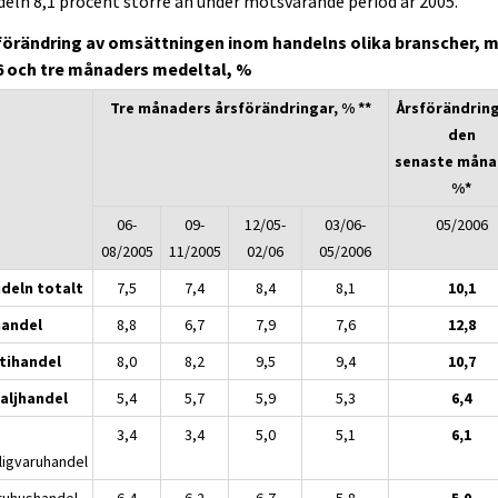
eln 8,1 procent större än under motsvarande period år 2005.
förändring av omsättningen inom handelns olika branscher, m
6 och tre månaders medeltal, %
Tre månaders årsförändringar, % **
Årsförändring
den
senaste måna
%*
06-
09-
12/05-
03/06-
05/2006
08/2005
11/2005
02/06
05/2006
deln totalt
7,5
7,4
8,4
8,1
10,1
handel
8,8
6,7
7,9
7,6
12,8
tihandel
8,0
8,2
9,5
9,4
10,7
aljhandel
5,4
5,7
5,9
5,3
6,4
3,4
3,4
5,0
5,1
6,1
ligvaruhandel
aruhushandel
6,4
6,2
6,7
5,8
5,0