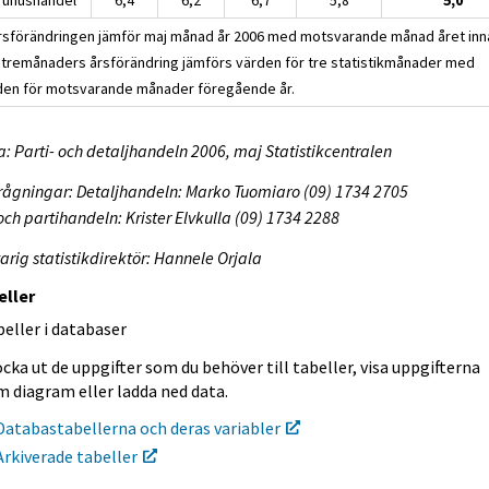
Årsförändringen jämför maj månad år 2006 med motsvarande månad året inn
 I tremånaders årsförändring jämförs värden för tre statistikmånader med
den för motsvarande månader föregående år.
a: Parti- och detaljhandeln 2006, maj Statistikcentralen
rågningar: Detaljhandeln: Marko Tuomiaro (09) 1734 2705
 och partihandeln: Krister Elvkulla (09) 1734 2288
arig statistikdirektör: Hannele Orjala
eller
eller i databaser
cka ut de uppgifter som du behöver till tabeller, visa uppgifterna
m diagram eller ladda ned data.
Databastabellerna och deras variabler
Arkiverade tabeller