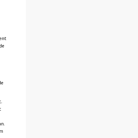
cent
ade
de
.
t
an.
om