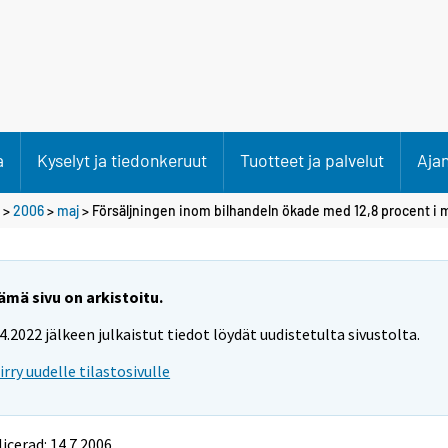
a
Kyselyt ja tiedonkeruut
Tuotteet ja palvelut
Aja
>
2006
>
maj
> Försäljningen inom bilhandeln ökade med 12,8 procent i 
ämä sivu on arkistoitu.
.4.2022 jälkeen julkaistut tiedot löydät uudistetulta sivustolta.
iirry uudelle tilastosivulle
icerad: 14.7.2006