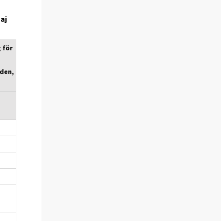
aj
 för
den,