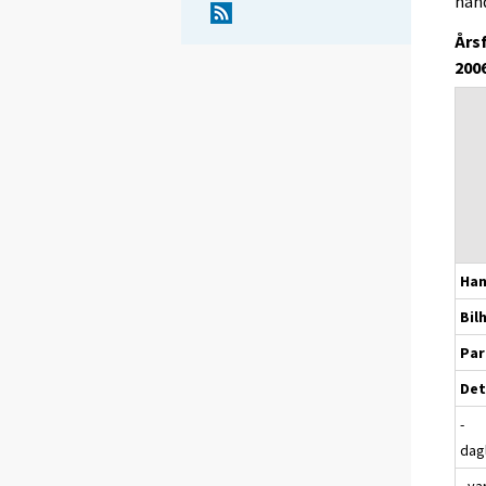
hand
Års
200
Han
Bil
Par
Det
-
dag
- v