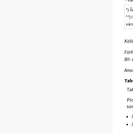
*) 
**)
vär
Käll
Förf
Bil-
Ansv
Tab
Tab
Plo
so