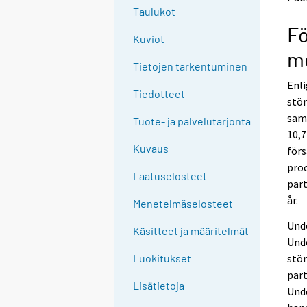
n
n
Taulukot
p
p
Fö
a
a
Kuviot
l
l
me
v
v
Tietojen tarkentuminen
e
e
Enli
l
l
Tiedotteet
stör
u
u
u
u
samt
Tuote- ja palvelutarjonta
n
n
10,7
.
.
Kuvaus
för
proc
Laatuselosteet
part
år.
Menetelmäselosteet
Unde
Käsitteet ja määritelmät
Unde
stör
Luokitukset
part
Lisätietoja
Unde