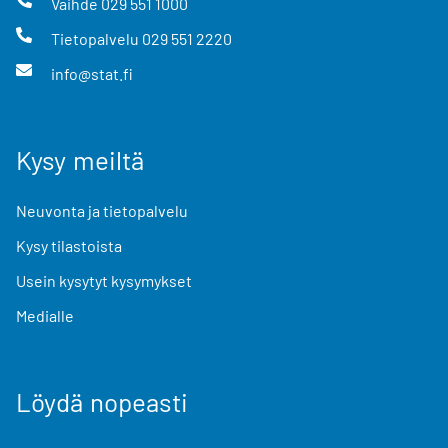
Vaihde
029 551 1000
Tietopalvelu
029 551 2220
info@stat.fi
Kysy meiltä
Neuvonta ja tietopalvelu
Kysy tilastoista
Usein kysytyt kysymykset
Medialle
Löydä nopeasti