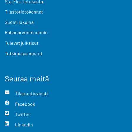
StatFin-tietokanta
Tilastotietokannat
Suomi lukuina
Rahanarvonmuunnin
Tulevat julkaisut
Tutkimusaineistot
Seuraa meitä
Tilaa uutisviesti
Facebook
Twitter
LinkedIn