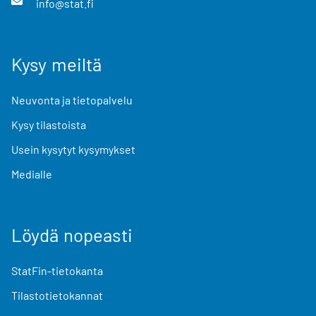
info@stat.fi
Kysy meiltä
Neuvonta ja tietopalvelu
Kysy tilastoista
Usein kysytyt kysymykset
Medialle
Löydä nopeasti
StatFin-tietokanta
Tilastotietokannat