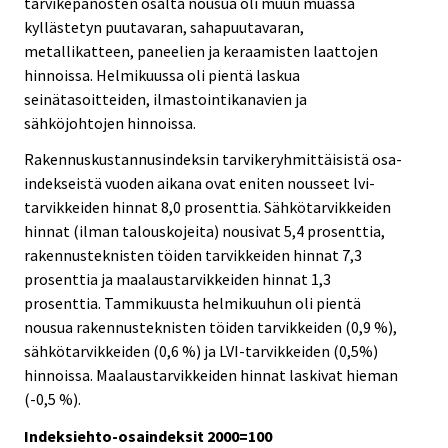
tarvikepanosten osalta nousua oli muun muassa
kyllästetyn puutavaran, sahapuutavaran,
metallikatteen, paneelien ja keraamisten laattojen
hinnoissa. Helmikuussa oli pientä laskua
seinätasoitteiden, ilmastointikanavien ja
sähköjohtojen hinnoissa.
Rakennuskustannusindeksin tarvikeryhmittäisistä osa-
indekseistä vuoden aikana ovat eniten nousseet lvi-
tarvikkeiden hinnat 8,0 prosenttia. Sähkötarvikkeiden
hinnat (ilman talouskojeita) nousivat 5,4 prosenttia,
rakennusteknisten töiden tarvikkeiden hinnat 7,3
prosenttia ja maalaustarvikkeiden hinnat 1,3
prosenttia. Tammikuusta helmikuuhun oli pientä
nousua rakennusteknisten töiden tarvikkeiden (0,9 %),
sähkötarvikkeiden (0,6 %) ja LVI-tarvikkeiden (0,5%)
hinnoissa. Maalaustarvikkeiden hinnat laskivat hieman
(-0,5 %).
Indeksiehto-osaindeksit 2000=100