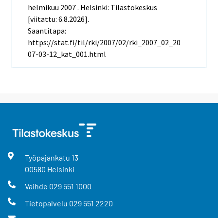
helmikuu 2007 . Helsinki: Tilastokeskus
[viitattu: 6.8.2026].
Saantitapa:
https://stat.fi/til/rki/2007/02/rki_2007_02_20
07-03-12_kat_001.html
Työpajankatu
13
00580
Helsinki
Vaihde
029 551 1000
Tietopalvelu
029 551 2220