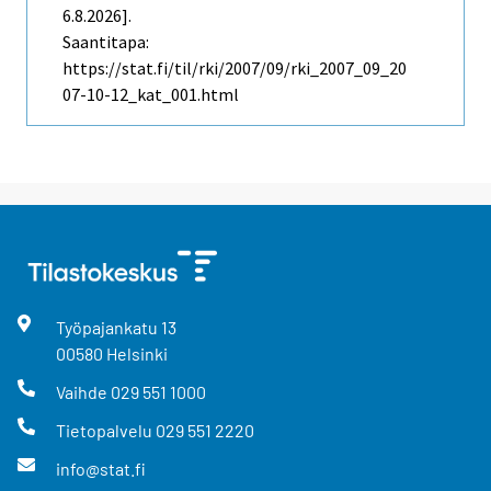
6.8.2026].
Saantitapa:
https://stat.fi/til/rki/2007/09/rki_2007_09_20
07-10-12_kat_001.html
Työpajankatu
13
00580
Helsinki
Vaihde
029 551 1000
Tietopalvelu
029 551 2220
info@stat.fi