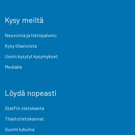
Kysy meiltä
Neuvonta ja tietopalvelu
Kysy tilastoista
Usein kysytyt kysymykset
Medialle
Löydä nopeasti
StatFin-tietokanta
Tilastotietokannat
Suomi lukuina