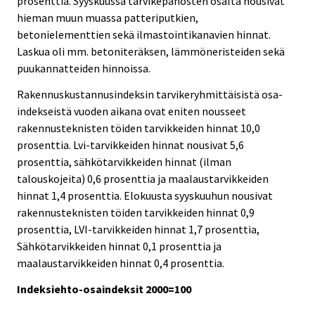
prosenttia. Syyskuussa tarvikepanosten osalta nousivat
hieman muun muassa patteriputkien,
betonielementtien sekä ilmastointikanavien hinnat.
Laskua oli mm. betoniteräksen, lämmöneristeiden sekä
puukannatteiden hinnoissa.
Rakennuskustannusindeksin tarvikeryhmittäisistä osa-
indekseistä vuoden aikana ovat eniten nousseet
rakennusteknisten töiden tarvikkeiden hinnat 10,0
prosenttia. Lvi-tarvikkeiden hinnat nousivat 5,6
prosenttia, sähkötarvikkeiden hinnat (ilman
talouskojeita) 0,6 prosenttia ja maalaustarvikkeiden
hinnat 1,4 prosenttia. Elokuusta syyskuuhun nousivat
rakennusteknisten töiden tarvikkeiden hinnat 0,9
prosenttia, LVI-tarvikkeiden hinnat 1,7 prosenttia,
Sähkötarvikkeiden hinnat 0,1 prosenttia ja
maalaustarvikkeiden hinnat 0,4 prosenttia.
Indeksiehto-osaindeksit 2000=100